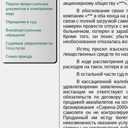
акционерному обществу «***»,
Подача процессуальных
документов в электронном
В обоснование своих т
виде
компании «*** в оба конца на
связи с полной загрузкой само
Обращение в суд
намерен провести отпуск с ж
Внепроцессуальные
больничном, потерял в зара
обращения
Кроме того, он понес убыт
необоснованно отказалась во
Судебные уведомления на
Госуслугах
Истец просил взыскат
лекарственных средств по наз
Схема проезда
В ходе рассмотрения д
расходов на такси, потери в 
В остальной части суд
В кассационной жалобе
удовлетворении заявленных 
инстанции не ответствуют 
обязательств по договору в
продажей авиабилетов на осн
бронирования «Сирена-2000»
самолете он не контролиру
Проданный им истцу билет
невозможность оказания услу
стороны не соответствует дей