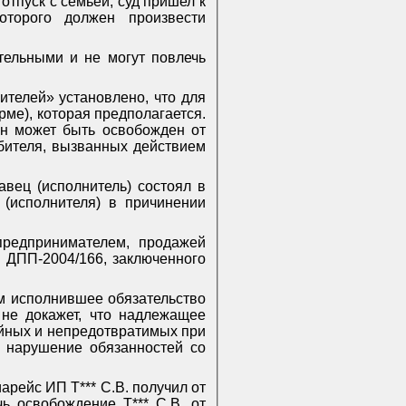
отпуск с семьей, суд пришел к
торого должен произвести
тельными и не могут повлечь
ителей» установлено, что для
ме), которая предполагается.
Он может быть освобожден от
бителя, вызванных действием
авец (исполнитель) состоял в
 (исполнителя) в причинении
предпринимателем, продажей
 ДПП-2004/166, заключенного
ом исполнившее обязательство
 не докажет, что надлежащее
йных и непредотвратимых при
, нарушение обязанностей со
арейс ИП Т*** С.В. получил от
ь освобождение Т*** С.В. от