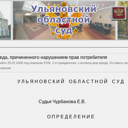
еда, причиненного нарушением прав потребителя
 сайте 29.02.2008 под номером 9766, 2-я гражданская, о возмещ.мор.вреда, Оставит
ворения
У Л Ь Я Н О В С К И Й
О Б Л А С Т Н О Й
С У Д
Судья Чурбанова Е.В.
О П Р Е Д Е Л Е Н И Е