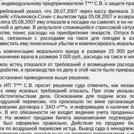
 индивидуальному предпринимателю Т*** С.В. о защите пра
ребований указал, что 26.07.2007 через кассу филиала 
 рейс «Ульяновск-Сочи» с вылетом туда 05.08.2007 и возвр
лета 05.08.2007 ему отказали в посадке на самолет, и он не
еной и детьми. В результате сложившейся стрессовой ситуа
ботке, понес расходы на приобретение лекарств. Отпуск 
ки, связанные с расходами на такси для поездки в аэр
зместить ему понесенные убытки и компенсировать мораль
ь компенсацию морального вреда в размере 25 000 руб
начению врача в размере 3 000 руб., расходы на такси и н
ела истец отказался от требований о возмещении расход
заработке, и производство по делу в этой части было прекр
 постановил приведенное выше решение.
 ИП Т*** С.В. просит решение суда отменить, как незак
к нему исковых требований отказать. При этом указыв
обстоятельствам дела. Основанием для подачи иска 
оздушной перевозки, что произошло по вине организаци
овании договора с ЗАО «***», и информацию о наличии б
. В его обязанности не входит ведение учета проданных
ет. На момент продажи билета авиакомпания подтвердил
 был оформлен правильно. Действия по продаже би
ги по воздушной перевозке истца. Вывод суда о ненадлеж
ствительности, поскольку он не является перевозчиком, с