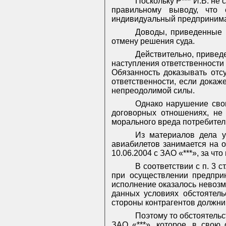
Поскольку Р*** И.В. не
правильному выводу, что
индивидуальный предпринимат
Доводы, приведенные И
отмену решения суда.
Действительно, привед
наступления ответственности
Обязанность доказывать отс
ответственности, если дока
непреодолимой силы.
Однако нарушение свои
договорных отношениях, не 
морального вреда потребител
Из материалов дела у
авиабилетов занимается на 
10.06.2004 с ЗАО «***», за ч
В соответствии с п. 3
при осуществлении предприн
исполнение оказалось невоз
данных условиях обстоятель
стороны контрагентов должни
Поэтому то обстоятельс
ЗАО «***», которое, в свою