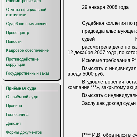
Рассмотрение дел
29 января 2008 года
Отчеты официальной
статистики
Судебная коллегия по г
Судебное примирение
председательствующего
Пресс-центр
судей
Новости
рассмотрела дело по ка
Кадровое обеспечение
12 декабря 2007 года, по кот
Противодействие
Исковые требования Р***
коррупции
Взыскать с индивидуаль
Государственный заказ
вреда 5000 руб.
В удовлетворении оста
компания ***», закрытому акци
Приёмная суда
Взыскать с индивидуаль
О приёмной суда
Заслушав доклад судьи 
Правила
Госпошлина
Депозит
Формы документов
Р*** И.В. обратился в 