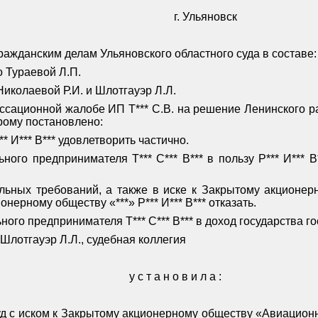
г. Ульяновск
ражданским делам Ульяновского областного суда в составе:
 Тураевой Л.П.
Николаевой Р.И. и Шлотгауэр Л.Л.
ссационной жалобе ИП Т*** С.В. на решение Ленинского ра
орому постановлено:
 И*** В*** удовлетворить частично.
ного предпринимателя Т*** С*** В*** в пользу Р*** И*** 
льных требований, а также в иске к Закрытому акционе
онерному обществу «***» Р*** И*** В*** отказать.
ного предпринимателя Т*** С*** В*** в доход государства г
Шлотгауэр Л.Л., судебная коллегия
у с т а н о в и л а :
суд с иском к Закрытому акционерному обществу «Авиацион