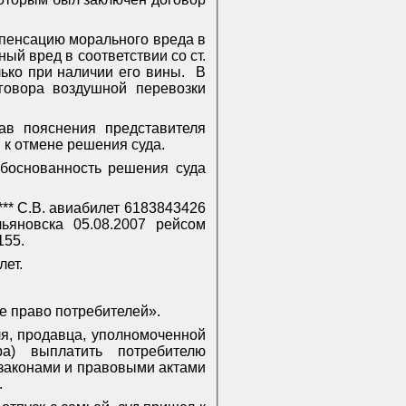
мпенсацию морального вреда в
ый вред в соответствии со ст.
ько при наличии его вины.
В
говора воздушной перевозки
в пояснения представителя
й к отмене решения суда.
обоснованность решения суда
*** С.В. авиабилет 6183843426
ьяновска 05.08.2007 рейсом
155.
лет.
 право потребителей».
ля, продавца, уполномоченной
ра) выплатить потребителю
законами и правовыми актами
.