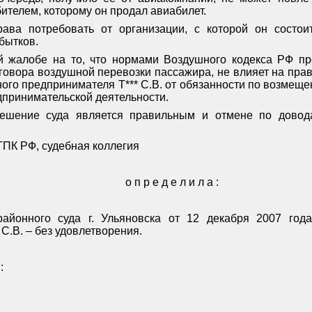
ителем, которому он продал авиабилет.
рава потребовать от организации, с которой он состои
бытков.
й жалобе на то, что нормами Воздушного кодекса РФ пр
говора воздушной перевозки пассажира, не влияет на пра
ого предпринимателя Т*** С.В. от обязанности по возмеще
принимательской деятельности.
решение суда является правильным и отмене по довод
 ГПК РФ, судебная коллегия
о п р е д е л и л а :
айонного суда г. Ульяновска от 12 декабря 2007 года
С.В. – без удовлетворения.
: