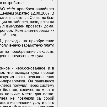
в потребителя.
ЗАО «***» приобрел авиабилет
ащением обратно 12.08.2007. В
 смог вылететь в Сочи, где был
ции он заболел, находился на
был вынужден провести дома.
опорт. Компания-перевозчик
ный вред.
., расходы на приобретение
еполученную заработную плату.
ов на приобретение лекарств,
ащено определением суда.
онное и необоснованное, и в
ает, что выводы суда первой
послужил факт невыполнения
и-перевозчика. Он занимался
илетов получил через систему
 билетов, количество мест в
а наличие места для истца.
лета не повлекли за собой
ащем исполнении услуги с его
 которым был заключен договор