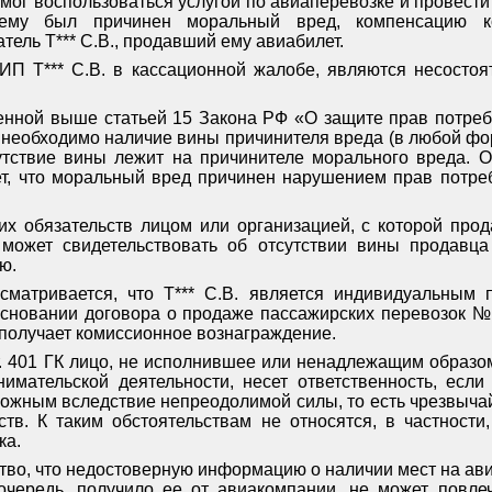
 смог воспользоваться услугой по авиаперевозке и провести 
 ему был причинен моральный вред, компенсацию ко
ель Т*** С.В., продавший ему авиабилет.
П Т*** С.В. в кассационной жалобе, являются несостоя
енной выше статьей 15 Закона РФ «О защите прав потреб
 необходимо наличие вины причинителя вреда (в любой фор
утствие вины лежит на причинителе морального вреда. 
жет, что моральный вред причинен нарушением прав потре
х обязательств лицом или организацией, с которой прод
может свидетельствовать об отсутствии вины продавца
ю.
сматривается, что Т*** С.В. является индивидуальным 
основании договора о продаже пассажирских перевозок №
то получает комиссионное вознаграждение.
 ст. 401 ГК лицо, не исполнившее или ненадлежащим образ
имательской деятельности, несет ответственность, если
можным вследствие непреодолимой силы, то есть чрезвыча
ств. К таким обстоятельствам не относятся, в частности
ка.
тво, что недостоверную информацию о наличии мест на ави
 очередь, получило ее от авиакомпании, не может повлеч