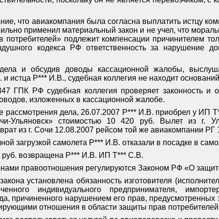
ание, что авиакомпания была согласна выплатить истцу ко
ильно применил материальный закон и не учел, что моральн
в потребителей» подлежит компенсации причинителем тол
здушного кодекса РФ ответственность за нарушение до
дела и обсудив доводы кассационной жалобы, выслуша
.И. и истца Р*** И.В., судебная коллегия не находит основани
 347 ГПК РФ судебная коллегия проверяет законность и 
доводов, изложенных в кассационной жалобе.
де рассмотрения дела, 26.07.2007 Р*** И.В. приобрел у ИП Т
чи-Ульяновск» стоимостью 10 420 руб. Вылет из г. Ул
врат из г. Сочи 12.08.2007 рейсом той же авиакомпании РГ 
лной загрузкой самолета Р*** И.В. отказали в посадке в само
руб. возвращена Р*** И.В. ИП Т*** С.В.
нами правоотношения регулируются Законом РФ «О защите
 закона установлена обязанность изготовителя (исполните
ченного индивидуального предпринимателя, импорте
да, причиненного нарушением его прав, предусмотренных 
ирующими отношения в области защиты прав потребителей