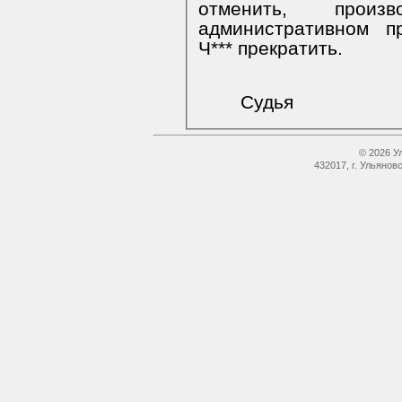
отменить, про
административном п
Ч*** прекратить.
Судья
© 2026 У
432017, г. Ульянов