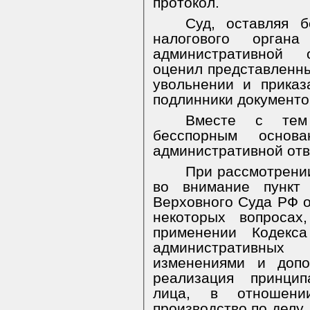
протокол.
Суд, оставляя б
налогового орган
административной о
оценил представленны
увольнении и приказ
подлинники документо
Вместе с тем 
бесспорным основ
административной отв
При рассмотрени
во внимание пункт
Верховного Суда РФ о
некоторых вопросах
применении Кодекс
административны
изменениями и допо
реализация принцип
лица, в отношении
производство по делу,