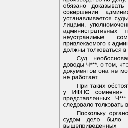
обязано доказывать
совершении админис
устанавливается суд
лицами, уполномоче
административных 
неустранимые сом
привлекаемого к адми
должны толковаться в 
Суд необоснов
доводы Ч***. о том, ч
документов она не мо
не работает.
При таких обстоя
у ИФНС сомнения в
представленных Ч***
следовало толковать в
Поскольку орган
судом дело было 
вышеприведенных 