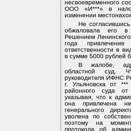
несвоевременного со
ООО «И***» в нал
изменении местонахож
Не согласившись 
обжаловала его в
Решением Ленинского 
года привлечение
ответственности в в
в сумме 5000 рублей 
В жалобе, адр
областной суд, Ч*
руководителя ИФНС Р
г. Ульяновска от **
районного суда от 
указывая, что к адми
она привлечена не
генерального дире
уволена по собстве
поэтому на момен
протокола об админ