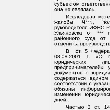
субъектом ответственн
она не являлась.
Исследовав мате
жалобы Ч***., по
руководителя ИФНС Ро
Ульяновска от *** 
районного суда от 
отменить, производств
В
ст. 5 Федер
08.08.2001 г. «О г
юридических л
предпринимателей» 
документов о юриди
содержаться едином
соответствии с указа
обязаны информиро
изменении юридичес
дней.
Частью 3 ст. 1