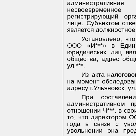
административн
несвоевременн
регистрирующий орг
лице. Субъектом отве
является должностное
Установлено, что
ООО «И***» в Едино
юридических лиц явл
общества, адрес обще
ул.***.
Из акта налоговог
на момент обследова
адресу г.Ульяновск, ул
При составлен
административном 
отношении Ч***. в сво
то, что директором ОО
года в связи с уво
увольнении она пре