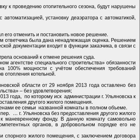
 жалобе представитель ФГУП «Спецстройинжиниринг» выразил несогласие с решением суда, просил его отменить и постановить новое решение.
ебная коллегия не усмотрела оснований к отмене решения суда.
безопасности, а именно: монтаж БДПУ с автоматизацией, установка деаэратора с автоматикой, замена трубопроводов отопления котельной.
льном агентстве специального строительства» – без удовлетворения;
К-ль Н.В. о выселении удовлетворён: она выселена к К-ль Н.В. из комнаты … квартиры … дома … по пер. … без предоставления другого жилого помещения.
ска о закреплении за нею и членами ее семьи названной комнаты в полном объеме.