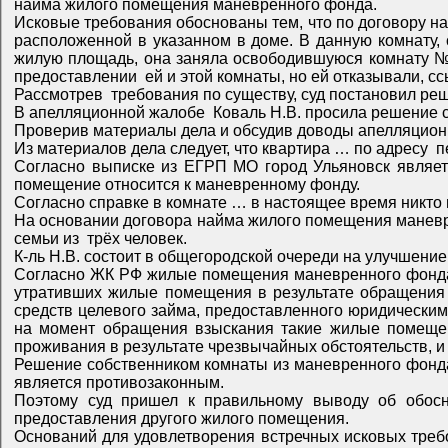
найма жилого помещения маневренного фонда.
Исковые требования обоснованы тем, что по договору найма жилого помещения маневренного фонда № … она является нанимателем комнаты обшей площадью 17,80 кв.м,
расположенной в указанном в доме. В данную комнату, согласно договору вселены члены семьи - две её дочери. В виду того, что занимаемая комната имеет маленькую
жилую площадь, она заняла освободившуюся комнату № … в этом же доме. На протяжении длительного времени она неоднократно обращалась к ответчику с просьбой о
Рассмотрев требования по существу, суд постанов
Согласно выписке из ЕГРП МО город Ульяновск является собственником 12/100 данной квартиры, что соответствует комнате … жилой площадью 17,10 кв.м , 
помещение относится к маневренному фонду.
На основании договора найма жилого помещения маневренного фонда К-ль Н.В. была выделена комната … площадью 17,8 кв.м, расположенная в указанном доме на состав
семьи из трёх человек.
Согласно ЖК РФ жилые помещения маневренного фонда предназначены для временного проживания: граждан в связи с капитальным ремонтом или реконструкцией дома,
утративших жилые помещения в результате обращения взыскания на это жильё, которое было приобрете
средств целевого займа, предоставленного юридическим лицом на приобретение жилого помещения, и заложены в обес
на момент обращения взыскания такие жилые помещения являлись для них единственными, а также граждан, у кото
Решение собственником комнаты из маневренного фонда о предоставлении её К-ль Н.В. не принималось. К-ль Н.В. не отрицала, что она самовольно заняла эту ком
является противозаконным.
Поэтому суд пришел к правильному выводу об обоснованности исковых требований МО г. Ульяновск о выселении К-ль Н.В. из самовольно занятой комнаты без
предоставления другого жилого помещения.
Оснований для удовлетворения встречных исковых требований К-ль Н.В. о заключении договора найма спорной комнаты не имелось, поскольку ответчица не относится к