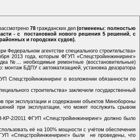
рассмотрено
78
гражданских дел
(отменены: полностью
 вопроса по существу 1 определение; прекращено производство по 1 делу, поступавшим из районных и городских судов).