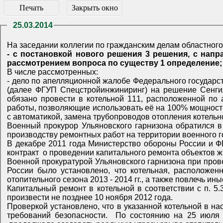
Печать
Закрыть окно
25.03.2014
На заседании коллегии по гражданским делам областног
- с постановкой нового решения 3 решения, с направлением дела на новое рассмотрение 1 решение, в части - с постановкой нового решения 5 решений, с
В числе рассмотренных:
- дело по апелляционной жалобе Федерального государственного унитарного предприятия «Спецстройинжиниринг при Федеральном агентстве специального строительства»
(далее ФГУП Спецстройинжиниринг) на решение Сенгилеевского районного суда Ульяновской области от 29 ноября 2013 года, которым ФГУП «Спецстройинжиниринг»
обязано провести в котельной 111, расположенной по адресу: Ульяновская обл. … на территории военного городка №… необходимые ремонтные (восстановительные)
работы, позволяющие использовать её на 100% мощности с учётом обеспечения требований безопасности, а именно: монтаж БДПУ с автоматизацией, установка деаэратора
с автоматикой, замена трубопроводов отопле
Военный прокурор Ульяновского гарнизона обратился в суд с иском в интересах неопределенного круга лиц к ФГУП Спецстройинжиниринг о возложении обязанности по
производству ремонтных работ на территори
В декабре 2011 года Министерство обороны России и ФГУП «Спецстройинжиниринг при Федеральном агентстве специального строительства» заключили государственный
контракт о проведении капиталь
Военной прокуратурой Ульяновского гарнизона при проведении проверок исполнения должностными лицами законов при эксплуатации и содержании объектов Минобороны
России было установлено, что котельная, расположенная по адресу: Ульяновская обл., в/ч …, имеет ряд нарушений при эксплуатации, что может послужить срывом
отопительного сезона 2013 - 2014 гг
Капитальный ремонт в котельной в соответствии с п. 5.3 государственного контракта от 27 декабря 2011 г. № ДГЗ-КР-2/2011 ФГУП «Спецстройинжиниринг» должно было
произвести не позднее 10 ноября 2012 года.
Проверкой установлено, что в указанной котельной в настоящее время не исполнен ряд работ, что не позволяет использовать её на 100% мощности с учётом обеспечения
требований безопасности. По состоянию на 25 июля 2013 г. работы по капитальному ремонту в котельной ФГУП «Спец