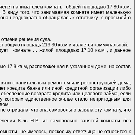
нду.
ная коллегия не усмотрела оснований к отмене решения суда.
Из материалов дела следует, что квартира … по адресу пер. … представляет собой девятикомнатную квартиру, имеет общую площадь 213,30 кв.м и является коммунальной.
ренных законодательством.