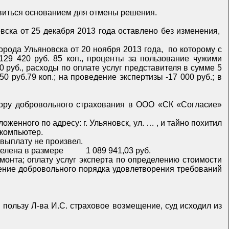
Ссылка в жалобе К-ль Н.В. на то, что комната свободна, никому не передана, и она сделала ремонт в ней, не может явиться основанием для отмены решения.
автомагнитолу и бортовой компьютер.
вого события. Ответчик выплату не произвел.
Отчетом оценщика ООО «Лига» от 24.04.2013 стоимость восстановительного ремонта его автомобиля AUDI Q5 определена в размере 1 089 941,03 руб.