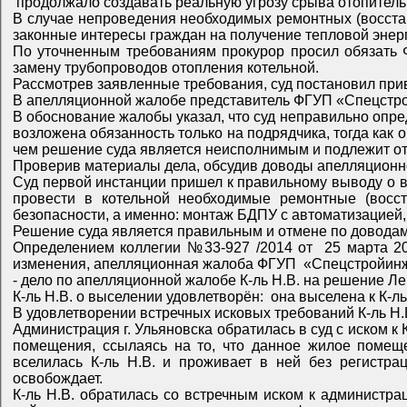
В случае непроведения необходимых ремонтных (восстановительных) работ в котельной, направленных на подготовку к проведению отопительного сезона, будут нарушены
законные интересы граждан 
По уточненным требованиям прокурор просил обязать ФГУП «Спецстройинжиниринг» произвести: монтаж БДПУ с автоматизацией, установку деаэратора с автоматикой,
замену трубопроводов отопления котельной.
Рассмотрев
В обоснование жалобы указал, что суд неправильно определил обстоятельства, имеющие значение для дела, доводам ответчика была дана ненадлежащая оценка. Решением
возложена обязанность только на подрядчика, тогда как определение состава работ, а также предоставление технической документации входит в функции заказчика, в связи с
чем решение суда является неисполнимым и подлежит о
Суд первой инстанции пришел к правильному выводу о возложении на ФГУП «Спецстройинжиниринг при Федеральном агентстве специального строительства» обязанности
провести в котельной необходимые ремонтные (восстановительные) работы, позволяющие использовать её на 100% мощности с учётом обеспечения требований
Решение суда являет
Определением коллегии №33-927 /2014 от 25 марта 2014 года решение Сенгилеевского районного суда Ульяновской о
- дело по апелляционной жалобе К-ль Н.В. на решение Ленинского районного суда города Ульяновска от 25 декабря 2013 года, по которому иск администрации г. Ульяновска к
Администрация г. Ульяновска обратилась в суд с иском к К-ль Н.В. о выселении из комнаты …квартиры … дома … по пер. … г. Ульяновска без предоставления другого жилого
помещения, ссылаясь на то, что данное жилое помещение является муниципальной собственностью, отнесено к маневренному фо
вселилась К-ль Н.В. и проживает в ней без регистрации, правоустанавливающих документов и разрешения компетентных органов, в добровольном порядке его не
освобождает.
К-ль Н.В. обратилась со встречным иском к администрации г. Ульяновска о закреплении за ней и членами её семьи спорного жилого помещения, с заключением договора