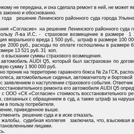
коллегия признала, что решение районного суда законно и обоснованно.
ия,
 в сумме 5
сударственная пошлина в размере 13 521 руб. 31 коп.
м к ООО «СК «Согласие» о взыскании суммы страхового возмещения.
 был застрахован по договору добровольного страхования в ООО «СК «Согласие»
 страховую сумму 1 900 000 руб.
из находившегося там упомянутого автомобиля четыре колеса, автомобильные сиденья, 
06 мая 2013 года истец обратился в страховую компанию с заявлением о наступлении страхо
сужденной судом в пользу потребителя.
ил решение, приведенное выше.
В апелляционной жалобе ООО «СК «Согласие» просило отменить решение суда и в иске отказать.
ва Л-ва неустановленными лицами.
ь.