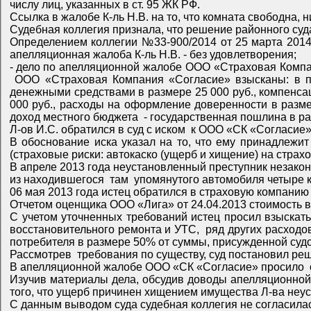
числу лиц, указанных в ст. 95 ЖК РФ.
Судебная 
Определением коллегии №33-900/2014 от 25 марта 2014 года решение Ленинского районного суда города Ульяновска от 25 декабря 2013 года оставлено без изменен
апелляционная жалоба К-ль Н.В. - без удовлетворения;
- дело по апелляционной жалобе ООО «Страховая Компания «Согласие» на решение Ленинского районного суда города Ульяновска от 20 ноября 2013 года, по которому с
ООО «Страховая Компания «Согласие» взысканы: в пользу Л-ва И.С. - страховое возмещение в размере 1 129 420 руб. 85 коп., проценты за пользование чужими
денежными средствами в размере 25 000 руб., компенсация морального вреда 1 500 руб., штраф в размере 100 000 руб., расходы по оплате услуг представителя
000 руб., расходы на оформление доверенности в размере 2000 руб., расходы по оплате госпошлины в размере 650 руб.79 коп.; на проведение экспертизы -17 000 руб.; в
доход местного бюджета - го
Л-ов И.С. обратился в суд с иско
В обоснование иска указал на то, что ему принадлежит автомобиль AUDI Q5, который
(страховые риски: автокаско (ущерб и хищение) на
В апреле 2013 года неустановленный преступник незаконно проник на территорию гаражного бокса № 2а ГСК, расположенного по адресу: г. Ульяновск, ул. … , и тайно похитил
С учетом уточненных требований истец просил взыскать с ООО «СК «Согласие» стоимость восстановительного ремонта; оплату услуг эксперта по определению стоимости
восстановительного ремонта и УТС, ряд других расходов, связанных с обращением в суд, а также штраф за нарушение добровольного порядка удовлетворения требований
потребителя в размере 50% от суммы, при
Рассмотрев требования по существу, суд постанов
Изучив материалы дела, обсудив доводы апелляционной жалобы, судебная коллегия заключила, что, взыскивая в пользу Л-ва И.С. страховое возмещение, суд исходил из
того, что ущерб причинен хищением имущест
С данным выводом суда судебная коллегия не согласилас