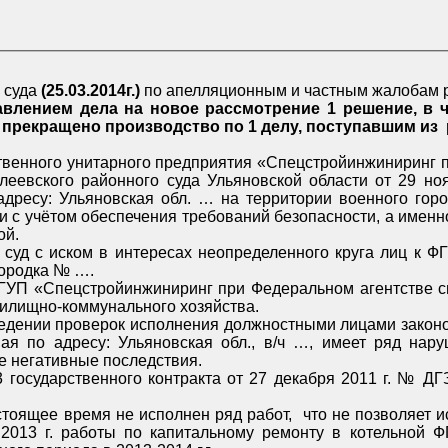
о суда
(25.03.2014г.)
по апелляционным и частным жалобам 
рассмотрением
ния котельной.
и военного городка № ….
ного ремонта объектов жилищно-коммунального хозяйства.
., а также повлечь иные негативные последствия.
стройинжиниринг» были не проведены, что