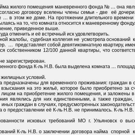
предоставлении ей и этой комнаты, но ей отказывали, ссылаясь на то, что комната относится к маневренному фо
ил решение, приведенное выше.
В апелляционной жалобе Коваль Н.В. просила решение суда отменить и её встречный иск удовлетворить.
Проверив материалы дела и обсудив доводы апелляционной жалобы, судеб
и данное
Согласно справке в комнате … в настоящее время никто не зарегистрирован.
К-ль Н.В. состоит в общегородской очереди на улучшение жилищных условий.
но за счет кредита банка или иной кредитной организации либо
печение возврата кредита или целевого займа, если
рых единственное жильё стало непригодным для
проживания в результате чрезвычайных обстоятельств, и иных граждан в случаях, предусмот
нату, что