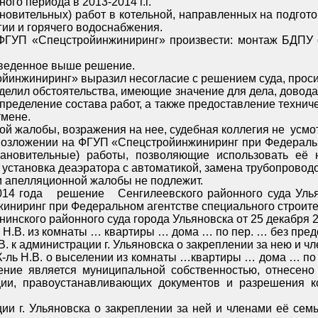
продолжало создавать реальную угрозу срыва отопительного периода в 2013-2014 г.г.
на получение тепловой энергии и горячего водоснабжения.
 заявленные требования, суд постановил приведенное выше решение.
В апелляционной
тмене.
Проверив материалы дела, обсудив доводы апелляционной жалобы, возражения на нее, суд
ся правильным и отмене по доводам апелляционной жалобы не подлежит.
бласти от 29 ноября 2013 года оставлено без
изменения, апелляционная жалоба ФГУП «Спецстройинжиниринг при Федера
В удовлетворении встречных исковых требований К-ль Н.В. к администрации г. Ульянов
нду. В данную комнату самовольно