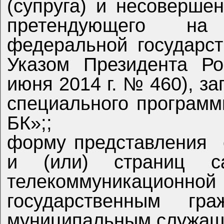
(супруга) и несоверше
претендующего на замещение должн
федеральной государс
Указом Президента Российской Федерации от 23
июня 2014 г. № 460), заполненные 
специального программного обеспечения
БК»;;
форму представления сведений об адресах сайтов
и (или) страниц с
телекоммуникационной сети "Интернет", на которы
государственным гр
муниципальным служащ