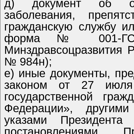
д) документ об отсутствии у гражданина
заболевания, препят
гражданскую службу и
форма № 001-ГС/у ут
Минздравсоцразвития Р
№ 984н);
е) иные документы, предусмотренные Федеральным
законом от 27 ию
государственной граж
Федерации», другими фед
указами Президента
постановлениями Правительства Российской