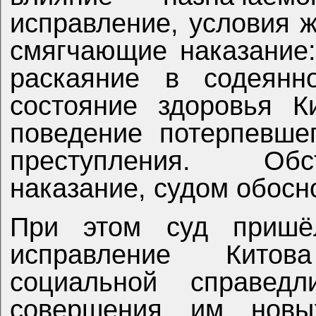
исправление, условия жизни семьи, обстоятельства,
смягчающие наказание:
раскаяние в содеянно
состояние здоровья К
поведение потерпевше
преступления. Обс
наказание, судом обосн
При этом суд пришё
исправление Китов
социальной справедл
совершения им новы