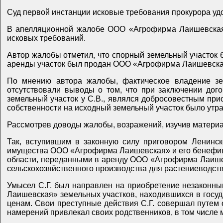
Суд первой инстанции исковые требования прокурора уд
В апелляционной жалобе ООО «Агрофирма Лаишевская» 
исковых требований.
Автор жалобы отметил, что спорный земельный участок 
аренды участок был продан ООО «Агрофирма Лаишевская»
По мнению автора жалобы, фактическое владение з
отсутствовали выводы о том, что при заключении до
земельный участок у С.В., являлся добросовестным приоб
собственности на исходный земельный участок было утра
Так, вступившим в законную силу приговором Ленинско
имущества ООО «Агрофирма Лаишевская» и его бенефициаром, путем обмана завладел земельными участками, находящимся в государственной собственности Ульяновской
области, переданными в аренду ООО «Агрофирма Лаишев
сельскохозяйственного производства для растениеводств
Умысел С.Г. был направлен на приобретение незаконны
Лаишевская» земельных участков, находившихся в госуд
ценам. Свои преступные действия С.Г. совершал путем 