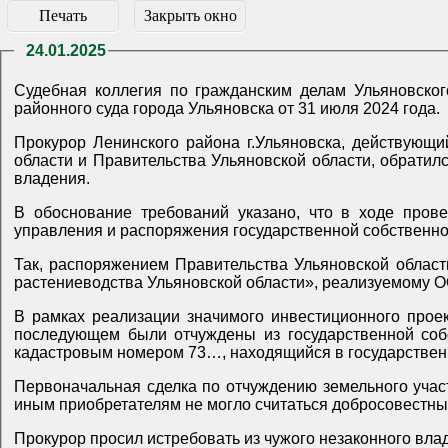
Печать
Закрыть окно
24.01.2025
Судебная коллегия по гражданским делам Ульяновского областного суда рассмотрела апелляционную 
районного суда города Ульяновска от 31 июля 2024 года.
Прокурор Ленинского района г.Ульяновска, действующ
области и Правительства Ульяновской области, обратилс
владения.
В обоснование требований указано, что в ходе пров
управления и распоряжения государственной собственно
Так, распоряжением Правительства Ульяновской област
растениеводства Ульяновской области», реализуемому О
В рамках реализации значимого инвестиционного про
последующем были отчуждены из государственной собс
кадастровым номером 73…, находящийся в государственн
Первоначальная сделка по отчуждению земельного участ
иным приобретателям не могло считаться добросовестн
Прокурор просил истребовать из чужого незаконного вла