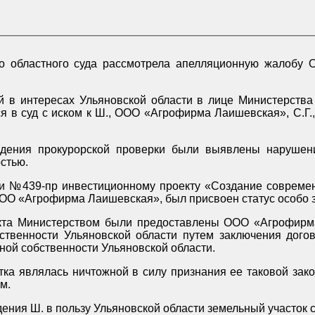
жалобу ООО «Агрофирма Лаишевская» на решение Ленинского
ий в интересах Ульяновской области в лице Министерств
я в суд с иском к Ш., ООО «Агрофирма Лаишевская», С.Г.
едения прокурорской проверки были выявлены нарушени
стью.
и №439-пр инвестиционному проекту «Создание современ
ОО «Агрофирма Лаишевская», был присвоен статус особо з
екта Министерством были предоставлены ООО «Агрофирма
твенности Ульяновской области путем заключения догово
ой собственности Ульяновской области.
ка являлась ничтожной в силу признания ее таковой зак
ым.
дения Ш. в пользу Ульяновской области земельный участок