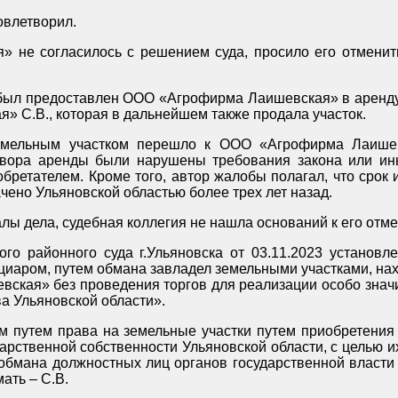
овлетворил.
не согласилось с решением суда, просило его отменить
был предоставлен ООО «Агрофирма Лаишевская» в аренду 
 С.В., которая в дальнейшем также продала участок.
емельным участком перешло к ООО «Агрофирма Лаишевс
говора аренды были нарушены требования закона или ин
ретателем. Кроме того, автор жалобы полагал, что срок и
чено Ульяновской областью более трех лет назад.
Рассмотрев доводы жалобы, возражений, изучив материалы дела, судебная коллегия не нашла оснований к его
го районного суда г.Ульяновска от 03.11.2023 установл
ская» без проведения торгов для реализации особо знач
а Ульяновской области».
м путем права на земельные участки путем приобретени
арственной собственности Ульяновской области, с целью 
обмана должностных лиц органов государственной власти
намерений привлекал своих родственников, в том числе мать – С.В.