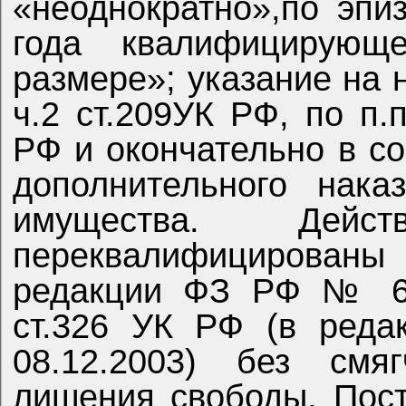
«неоднократно»,по эпи
года квалифицирующ
размере»; указание на 
ч.2 ст.209УК РФ, по п.п
РФ и окончательно в со
дополнительного нака
имущества. Дейс
переквалифицирован
редакции ФЗ РФ № 63-
ст.326 УК РФ (в ред
08.12.2003) без смя
лишения свободы. Пос