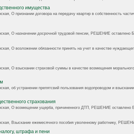
дственного имущества
нская, О признании договора на передачу квартир в собственность част
жданская, О назначении досрочной трудовой пенсии, РЕШЕНИЕ оставле
данская, О возложении обязанности принять на учет в качестве нужда
овой суммы в качестве возмещения морального вреда здоровью, штрафа, компенсации морального вред
ом
данская, об устранении препятсвий пользования водопроводом и взыск
щественного страхования
жданская, О возмещении ущерба, причиненного ДТП, РЕШЕНИЕ оставле
Опубликован на сайте 10.12.2010 под номером 22060, 2-я гражданская, Взыскани
налогу, штрафа и пени