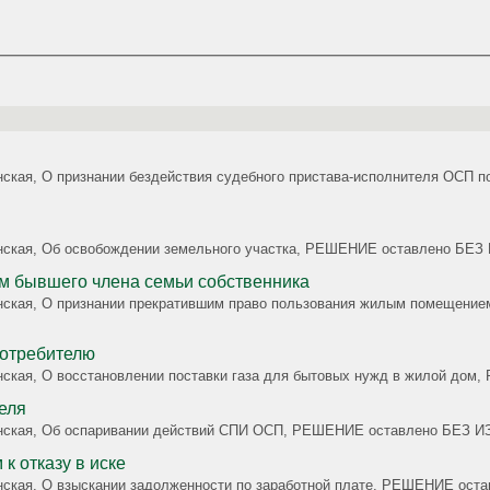
данская, О признании бездействия судебного пристава-исполнителя ОС
жданская, Об освобождении земельного участка, РЕШЕНИЕ оставлено Б
 бывшего члена семьи собственника
данская, О признании прекратившим право пользования жилым помещени
потребителю
жданская, О восстановлении поставки газа для бытовых нужд в жилой 
еля
ажданская, Об оспаривании действий СПИ ОСП, РЕШЕНИЕ оставлено БЕЗ
к отказу в иске
жданская, О взыскании задолженности по заработной плате, РЕШЕНИЕ о