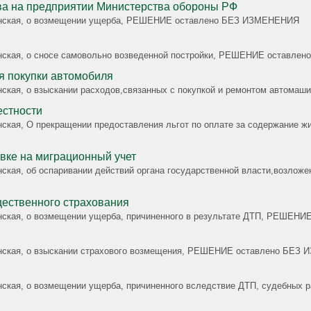
ва на предприятии Министерства обороны РФ
ажданская, о возмещении ущерба, РЕШЕНИЕ оставлено БЕЗ ИЗМЕНЕНИЯ
жданская, о сносе самовольно возведенной постройки, РЕШЕНИЕ оставл
я покупки автомобиля
жданская, о взыскании расходов,связанных с покупкой и ремонтом авт
естности
данская, О прекращении предоставления льгот по оплате за содержание
вке на миграционный учет
нская, об оспаривании действий органа государственной власти,возложе
щественного страхования
жданская, о возмещении ущерба, причиненного в результате ДТП, РЕШЕ
жданская, о взыскании страхового возмещения, РЕШЕНИЕ оставлено БЕ
анская, о возмещении ущерба, причиненного вследствие ДТП, судебных р