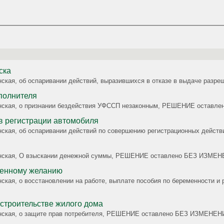
ска
данская, об оспаривании действий, выразившихся в отказе в выдаче р
полнителя
жданская, о признании бездействия УФССП незаконным, РЕШЕНИЕ оста
в регистрации автомобиля
жданская, об оспаривании действий по совершению регистрационных д
ажданская, О взыскании денежной суммы, РЕШЕНИЕ оставлено БЕЗ ИЗМЕ
венному желанию
данская, о восстановлении на работе, выплате пособия по беременност
 строительстве жилого дома
жданская, о защите прав потребителя, РЕШЕНИЕ оставлено БЕЗ ИЗМЕНЕ