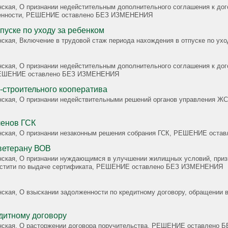
льным дополнительного соглашения к договору, применении последствий недействительности сделки,
ственности, РЕШЕНИЕ оставлено БЕЗ ИЗМЕНЕНИЯ
пуске по уходу за ребенком
данская, Включение в трудовой стаж периода нахождения в отпуске п
м дополнительного соглашения к договру, применении последствий недействительности сделки, признании
, РЕШЕНИЕ оставлено БЕЗ ИЗМЕНЕНИЯ
строительного кооператива
анская, О признании недействительными решений органов управления Ж
ленов ГСК
жданская, О признании незаконным решения собрания ГСК, РЕШЕНИЕ ос
ветерану ВОВ
шении жилищных условий, признании незаконным решения жилищной комиссии, о восстановлении в
ностити по выдаче сертификата, РЕШЕНИЕ оставлено БЕЗ ИЗМЕНЕНИЯ
анская, О взыскании задолженности по кредитному договору, обращении
дитному договору
жданская, О расторжении договора поручительства, РЕШЕНИЕ оставлен