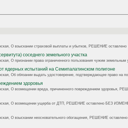
жданская, О взыскании страховой выплаты и убытков, РЕШЕНИЕ оставл
ервитута) соседнего земельного участка
жданская, О признании права ограниченного пользования чужим земел
Отказ в выдаче удостоверения лицу, пострадавшему от ядерных испытаний на Семипалатинском полигоне
жданская, Об обязании выдать удостоверение, подтверждающее право 
реждением здоровья
жданская, О возмещении вреда, причиненного повреждением здоровья,
ажданская, О возмещении ущерба от ДТП, РЕШЕНИЕ оставлено БЕЗ ИЗМЕ
жданская, О взыскании неосновательного обогащения, РЕШЕНИЕ оставл