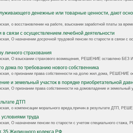
оварные ценности, дают основание для утраты доверия к нему со стороны
данская, о восстановлении на работе, взыскании заработной платы за
и в связи с осуществлением лечебной деятельности
данская, О назначении досрочной трудовой пенсии по старости в связи
ру личного страхования
жданская, О взыскании страхового возмещения, РЕШЕНИЕ оставлено БЕ
о дома по требованию нового собственника
жданская, о признании права собственности на долю жил.дома, РЕШЕНИ
ние и земельный участок в порядке приобретательной дав
нская, О признании права собственности на домовладение и земельный у
ультате ДТП
жданская, о компенсации морального вреда,причин.в результате ДТП, 
и условиями труда
данская, О назначении пенсии по старости с учетом специального ста
т. 35 Жилищного кодекса РФ