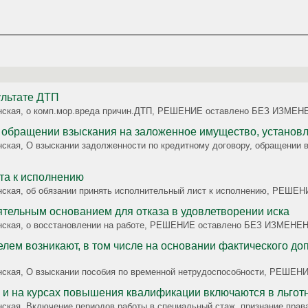
го вреда, причиненного в результате ДТП
жданская, о комп.мор.вреда причин.ДТП, РЕШЕНИЕ оставлено БЕЗ ИЗМЕ
О взыскании задолженности по кредитному договору, обращении взыскания
адолженности по кредитному договору, обращении взыскания на заложенное имущество, установле
та к исполнению
жданская, об обязании принять исполнительный лист к исполнению, РЕ
мостоятельным основанием для отказа в удовлетворении иска
жданская, о восстановлении на работе, РЕШЕНИЕ оставлено БЕЗ ИЗМЕНЕ
ем возникают, в том числе на основании фактического до
жданская, О взыскании пособия по временной нетрудоспособности, РЕ
м и на курсах повышения квалификации включаются в льгот
данская, Включение периодов работы в специальный стаж, признание п