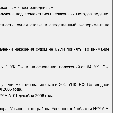
незаконным и несправедливым.
олучены под воздействием незаконных методов ведения
тности, очная ставка и следственный эксперимент не
ачении наказания судом не были приняты во внимание
ч. 1
УК
РФ
и, на основании
положений ст. 64
УК
РФ,
арушениями требований статьи 304
УПК
РФ. Во вводной
я 2006 года.
* А.А. 01 декабря 2006 года.
рора
Ульяновского района Ульяновской области Н*** А.А.