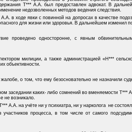
держания Т*** А.А. был предоставлен адвокат. В дальн
применение недозволенных методов ведения следствия.
* А.А. в ходе явки с повинной на допросах в качестве по
 опасного для жизни или здоровья. В дальнейшем изменил п
ствие проведено односторонне, с явным обвинительны
пектором милиции, а также администрацией «Н*** сельск
их объективности.
алобе, о том, что ему безосновательно не назначили суде
ном заседании каких- либо сомнений во вменяемости Т*** А
е не возникало.
*** А.А. на учёте ни у психиатра, ни у нарколога
не состоял
з участников процесса, в том числе от самого подсудим