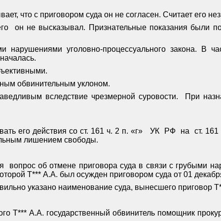
вает, что с приговором суда он не согласен. Считает его 
его
он не высказывал. Признательные показания были п
и нарушениями уголовно-процессуального закона. В час
значалась.
бъективными.
вным обвинительным уклоном.
аведливым вследствие чрезмерной суровости.
При назн
ь его действия со ст. 161 ч. 2 п. «г»
УК
РФ
на
ст. 161
еальным лишением свободы.
ся
вопрос об отмене приговора суда в связи с грубыми н
которой Т*** А.А. был осужден приговором суда от 01 декабр
вильно указано наименование суда, вынесшего приговор Т**
го Т*** А.А. государственный обвинитель помощник проку