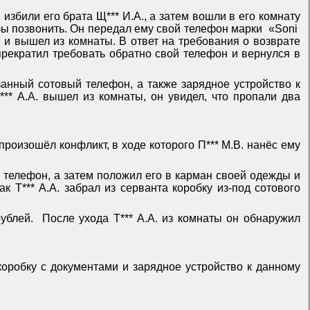
. избили его брата Щ*** И.А., а затем вошли в его комнату
бы позвонить. Он передал ему свой телефон марки
«
Soni
ды и вышел из комнаты. В ответ на требования о возврате
прекратил требовать обратно свой телефон и вернулся в
анный сотовый телефон, а также зарядное устройство к
*** А.А. вышел из комнаты, он увидел, что пропали два
произошёл конфликт, в ходе которого П*** М.В. нанёс ему
вый телефон, а затем положил его в карман своей одежды и
ак Т*** А.А. забрал из серванта коробку из-под сотового
рублей.
После ухода Т*** А.А. из комнаты он обнаружил
 коробку с документами и зарядное устройство к данному