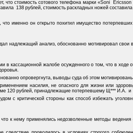
т, что стоимость сотового телефона марки «
Soni
Ericsson
тавила
138 рублей, стоимость раскладных ножей составила 
а, что именно он открыто похитил имущество потерпевших
 дал надлежащий анализ, обоснованно мотивировал свои 
ми в кассационной жалобе осужденного о том, что в ходе
доровья.
нованно опровергнута, выводы суда об этом мотивированы
 применением насилия, не опасного для жизни или здоров
умме 120 рублей, принадлежащие потерпевшему Щ*** И.А.
и
удом с критической стороны как способ избежать уголовн
 что к нему применялись недозволенные методы ведения 
ное следствие проводилось в условиях строгого соблюд