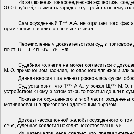
Из заключения товароведческой экспертизы следуе
3 606 рублей, стоимость зарядного устройства к нему сос
Сам осужденный Т*** А.А. не отрицает того факт
применения насилия он не высказывал.
Перечисленным доказательствам суд в приговоре
по ст. 161
ч. 2 п. «г»
УК
РФ.
Судебная коллегия не может согласиться с довода
М.Ю. применением насилия, не опасного для жизни или з
Данная версия тщательно проверялась судом, обос
Суд установил, что Т*** А.А., угрожая Щ*** М.Ю.
устройством к нему, а затем открыто похитил деньги в с
Показания осужденного в этой части расценены с
мотивированы в приговоре надлежащим образом.
Доводы кассационной жалобы осужденного о том,
себя, судебная коллегия находит несостоятельными.
Из материалов дела следует, что предваритель