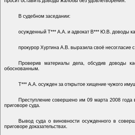
просит оставить доводы жалобы без удовлетворения.
В судебном заседании:
осужденный Т*** А.А. и адвокат В*** Ю.В. доводы
прокурор Хуртина А.В. выразила своё несогласие
Проверив материалы дела, обсудив доводы кас
обоснованным.
Т*** А.А. осужден за открытое хищение чужого иму
Преступление совершено им 09 марта 2008 года в
приговоре суда.
Вывод суда о виновности осужденного в совер
приговоре доказательствах.