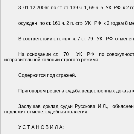
3. 01.12.2006г. по ст. ст. 139 ч. 1, 69 ч. 5
УК
РФ
к 2 
осужден
по ст. 161 ч. 2 п. «г»
УК
РФ
к 2 годам 8 
В соответствии с п. «в»
ч. 7 ст. 79
УК
РФ
отменен
На основании ст.
70
УК
РФ
по совокупнос
исправительной колонии строгого режима.
Содержится под стражей.
Приговором решена судьба вещественных доказате
Заслушав доклад судьи Русскова И.Л.,
объяснен
подлежит отмене, судебная коллегия
У С Т А Н О В И Л А: