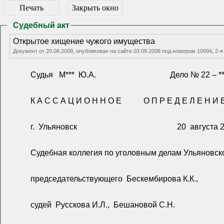
Печать
Закрыть окно
Судебный акт
Открытое хищение чужого имущества
Документ от 20.08.2008, опубликован на сайте 03.09.2008 под номером 10994, 2-я
Судья
М***
Ю.А.
Дело № 22 – **
К А С С А Ц И О Н Н О Е
О П Р Е Д Е Л Е Н И 
г.
Ульяновск
20
августа 
Судебная коллегия по уголовным делам Ульяновског
председательствующего
Бескембирова К.К.,
судей
Русскова И.Л.,
Бешановой С.Н.