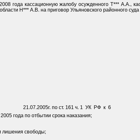
2008 года кассационную жалобу осужденного Т*** А.А., к
ласти Н*** А.В. на приговор Ульяновского районного суда
21.07.2005г. по ст. 161 ч. 1
УК
РФ
к
6
005 года по отбытии срока наказания;
м лишения свободы;