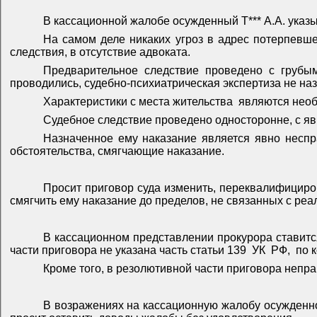
В кассационной жалобе осужденный Т*** А.А. указы
На самом деле никаких угроз в адрес потерпевш
следствия, в отсутствие адвоката.
Предварительное следствие проведено с грубым
проводились, судебно-психиатрическая экспертиза не на
Характеристики с места жительства
являются нео
Судебное следствие проведено односторонне, с я
Назначенное ему наказание является явно неспр
обстоятельства, смягчающие наказание.
Просит приговор суда изменить, переквалифицироват
смягчить ему наказание до пределов, не связанных с р
В кассационном представлении прокурора ставит
части приговора не указана часть статьи 139
УК
РФ,
по 
Кроме того, в резолютивной части приговора непра
В возражениях на кассационную жалобу осужденно