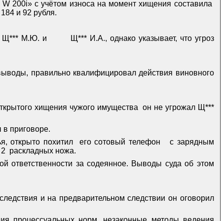
W
200
i
» с учётом износа на момент хищения составила
184 и 92 рубля.
 Щ*** М.Ю. и
Щ*** И.А., однако указывает, что угроз
выводы, правильно квалифицировал действия виновного
 открытого хищения чужого имущества
он не угрожал Щ***
 в приговоре.
ья, открыто похитил
его сотовый телефон
с зарядным
2
раскладных ножа.
ой ответственности за содеянное. Выводы суда об этом
следствия и на предварительном следствии он оговорил
ения процессуальных норм, незаконные методы ведения