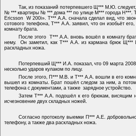
Так, из показаний потерпевшего Щ*** М.Ю. следует, 
№ *** квартиры № *** дома *** по улице М*** города Н***. Т
Ericsson
W
200
i
». Т*** А.А. сначала сделал вид, что з
сотового телефона, Т*** А.А. заявил, что он изобьёт его,
комнату брата.
После этого
Т*** А.А. вновь вошёл в комнату бра
нему.
Он заметил, как Т*** А.А. из кармана брюк Щ*** 
раскладных ножа.
Потерпевший Щ*** И.А. показал, что 09 марта 2008
несколько ударов кулаком по лицу.
После этого, П*** М.В. и Т*** А.А. вошли в его ко
вышел из комнаты. Брат пошёл следом за ним, а потом 
телефона с документами, а также
зарядное устройство.
Затем Т*** А.А. подошёл к его брюкам, висящим н
исчезновение двух складных ножей.
Согласно протоколу выемки П*** А.Е. добровольн
телефону, а также два раскладных ножа.