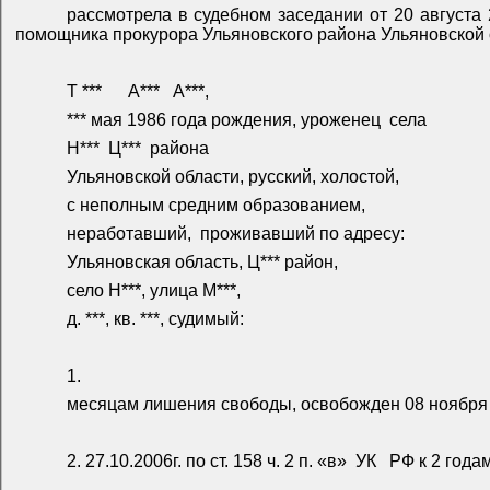
рассмотрела в судебном заседании от 20 августа 
помощника прокурора Ульяновского района Ульяновской об
Т ***
А***
А***,
*** мая 1986 года рождения, уроженец
села
Н***
Ц***
района
Ульяновской области, русский, холостой,
с неполным средним образованием,
неработавший,
проживавший по адресу:
Ульяновская область, Ц*** район,
село Н***, улица М***,
д. ***, кв. ***, судимый:
1.
месяцам лишения свободы, освобожден 08 ноября 2
2. 27.10.2006г. по ст. 158 ч. 2 п. «в»
УК
РФ к 2 года