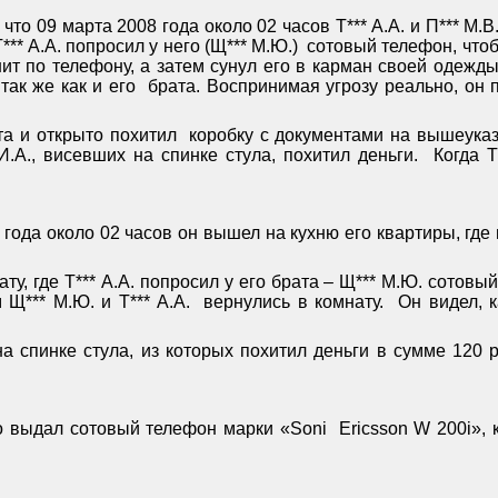
что 09 марта 2008 года около 02 часов Т*** А.А. и П*** М.В
*** А.А. попросил у него (Щ*** М.Ю.)
сотовый телефон, что
вонит по телефону, а затем сунул его в карман своей одеж
 так же как и его
брата. Воспринимая угрозу реально, он 
та и открыто похитил
коробку с документами на вышеуказ
И.А., висевших на спинке стула, похитил деньги.
Когда Т
 года около 02 часов он вышел на кухню его квартиры, где 
мнату, где Т*** А.А. попросил у его брата – Щ*** М.Ю. сото
Щ*** М.Ю. и Т*** А.А.
вернулись в комнату.
Он видел, к
а спинке стула, из которых похитил деньги в сумме 120 
о выдал сотовый телефон марки «
Soni
Ericsson
W
200
i
»,