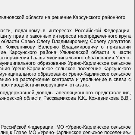
льяновской области на решение Карсунского районного
ласти, поданному в интересах Российской Федерации,
ащиту прав и законных интересов неопределенного круга
 области Савко Олегу Владимировичу, Совету депутатов
ти, Кожевникову Валерию Владимировичу о признании
ние Карсунского района Ульяновской области в части
 распоряжения Главы муниципального образования Урено-
муниципального образования Урено-Карлинское сельское
ания Урено-Карлинское сельское поселение Карсунского
 муниципального образования Урено-Карлинское сельское
нию на расторжение контракта и увольнение в связи с
 «О противодействии коррупции»
отказать.
, поддержавшей доводы апелляционного представления,
новской области Рассказчикова К.К., Кожевникова В.В.,
 Российской Федерации, МО «Урено-Карлинское сельское
 лиц к Главе МО «Урено-Карлинское сельское поселение»