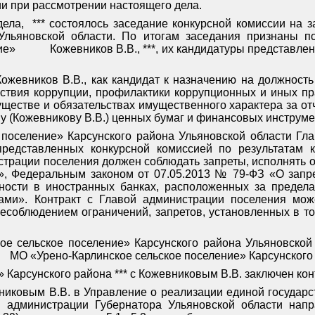
и при рассмотрении настоящего дела.
дела,
*** состоялось заседание конкурсной комиссии на
 Ульяновской области. По итогам заседания признаны 
ние»
Кожевников В.В., ***, их кандидатуры представл
жевников В.В., как кандидат к назначению на должность
йствия коррупции, профилактики коррупционных и иных 
уществе и обязательствах имущественного характера за отч
у (Кожевникову В.В.) ценных бумаг и финансовых инструм
 поселение» Карсунского района Ульяновской области Гл
представленных конкурсной комиссией по результатам к
нистрации поселения должен соблюдать запреты, исполнять
», Федеральным законом от 07.05.2013 № 79-ФЗ «О запре
ности в иностранных банках, расположенных за предела
ми». Контракт с Главой администрации поселения мож
несоблюдением ограничений, запретов, установленных в 
 сельское поселение» Карсунского района Ульяновской об
и
МО «Урено-Карлинское сельское поселение» Карсунского р
арсунского района *** с Кожевниковым В.В. заключен контр
вниковым В.В. в Управление о реализации единой государс
администрации Губернатора Ульяновской области напр