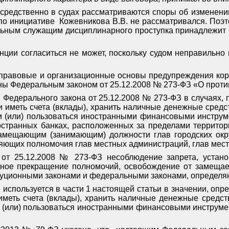
посредственно в судах рассматриваются споры об изменен
по инициативе
Кожевникова В.В. не рассматривался. Поэт
ьным служащим дисциплинарного проступка принадлежит р
нции согласиться не может, поскольку судом неправильн
правовые и организационные основы предупреждения корр
ены Федеральным
законом
от 25.12.2008 № 273-ФЗ «О проти
7.1 Федерального закона от 25.12.2008 № 273-ФЗ в случая
и иметь счета (вклады), хранить наличные денежные средс
 (или) пользоваться иностранными финансовыми инструме
странных банках, расположенных за пределами территори
мещающим (занимающим) должности глав городских окру
няющих полномочия глав местных администраций, глав мес
 от 25.12.2008 № 273-ФЗ несоблюдение запрета, устано
ное прекращение полномочий, освобождение от замещае
итуционными законами и федеральными законами, определя
 используется в
части 1
настоящей статьи в значении, оп
иметь счета (вклады), хранить наличные денежные средст
(или) пользоваться иностранными финансовыми инструмент