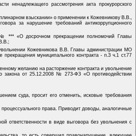
асти ненадлежащего рассмотрения акта прокурорского
циплинарном взыскании» о применении к Кожевникову В.В.,
говора за нарушение требований антикоррупционного
* № *** «О досрочном прекращении полномочий Главы
.В.;
 увольнении Кожевникова В.В. Главы администрации МО
е прекращения муниципального контракта - п.3 ч.1 ст.77
венному желанию на расторжение контракта и увольнение
ного закона от 25.12.2008 № 273-ФЗ «О противодействии
ением суда, просит его отменить, исковые требования
 процессуального права. Приводит доводы, аналогичные
ой ответственности в виде выговора без увольнения с
ельства, то есть совершил правонарушение, влекущее