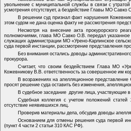
увольнение с муниципальной службы в связи с утратой
усмотрения отсутствует, а бездействие Главы МО Савко О
В решении суд признал факт нарушения Кожевник
этом судом не дана оценка факту не рассмотрения предст
Несмотря на внесение акта прокурорского реа
полномочиями, глава МО Савко О.В. передал указанно
служащих администрации МО «Урено-Карлинское сельск
суда первой инстанции, рассмотрение представления пр
Без внимания остались доводы административного
прокурора.
Считает, что своим бездействием Глава МО «Ур
Кожевникову В.В. ответственность за совершенное им к
В возражениях на апелляционное представление
просят решение суда оставить без изменения, апелляцио
В судебное заседание
другие лица, участвующие в 
Судебная коллегия с учетом положений статей 
отсутствие неявившихся лиц.
Проверив материалы дела, обсудив доводы апелля
Основанием для отмены решения суда первой ин
(пункт 4 части 2 статьи 310 КАС РФ).