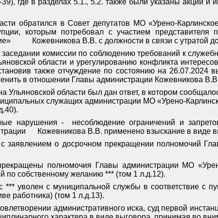
39), где в разделах 5.1., 5.2. также были указаны акции 
ласти обратился в Совет депутатов МО «Урено-Карлинско
упции, которым потребовал с участием представителя 
ние»
Кожевникова В.В. с должности в связи с утратой до
на заседании комиссии по соблюдению требований к служе
льяновской области и урегулированию конфликта интересо
становив также отчуждение по состоянию на 26.07.2024 в
нить в отношении Главы администрации Кожевникова В.В. м
она Ульяновской области был дан ответ, в котором сообщал
иципальных служащих администрации МО «Урено-Карлинско
.40).
нные нарушения -
несоблюдение ограничений и запрето
страции
Кожевникова В.В. применено взыскание в виде вы
в с заявлением о досрочном прекращении полномочий Гла
прекращены полномочия Главы администрации МО «Урено
 по собственному желанию *** (том 1 л.д.12).
*** уволен с муниципальной службы в соответствие с пун
е работника) (том 1 л.д.13).
овлетворении административного иска, суд первой инстан
циплинарного характера в виде выговора, принимая во вни