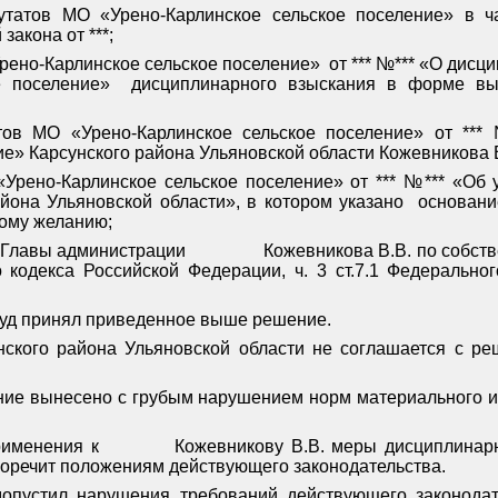
утатов МО «Урено-Карлинское сельское поселение» в ч
акона от ***;
рено-Карлинское сельское поселение»
от *** №*** «О дис
е поселение»
дисциплинарного взыскания в форме вы
тов МО «Урено-Карлинское сельское поселение» от **
е» Карсунского района Ульяновской области Кожевникова В
Урено-Карлинское сельское поселение» от *** №*** «Об
йона Ульяновской области», в котором указано
основани
ному желанию;
я Главы администрации
Кожевникова В.В. по собст
го кодекса Российской Федерации, ч. 3 ст.7.1 Федераль
суд принял приведенное выше решение.
нского района Ульяновской области
не соглашается с реш
ние вынесено с грубым нарушением норм материального и
рименения к
Кожевникову В.В. меры дисциплинарн
воречит положениям действующего законодательства.
опустил нарушения требований действующего законодат