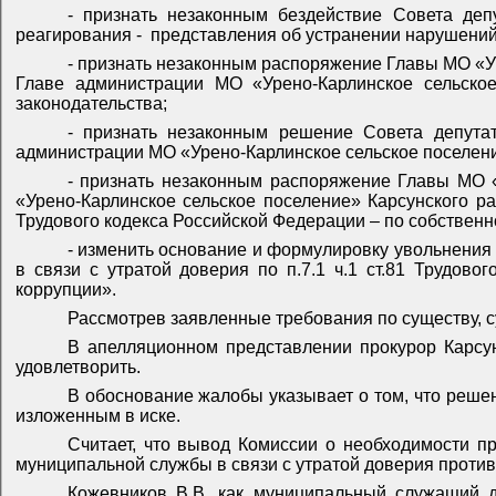
- п
ризнать незаконным бездействие
Совета деп
реагирования -
представления об устранении нарушений з
- признать незаконным распоряжение Главы МО «У
Главе администрации МО «Урено-Карлинское сельско
законодательства;
- признать незаконным решение Совета депута
администрации МО «Урено-Карлинское сельское поселени
- признать незаконным распоряжение Главы МО «
«Урено-Карлинское сельское поселение» Карсунского ра
Трудового кодекса Российской Федерации – по собствен
- изменить основание и формулировку увольнени
в связи с утратой доверия по п.7.1 ч.1 ст.81 Трудово
коррупции».
Рассмотрев заявленные требования по существу, 
В апелляционном представлении
прокурор Карсу
удовлетворить.
В обоснование жалобы указывает о том, что реше
изложенным в иске.
Считает, что вывод Комиссии о необходимости п
муниципальной службы в связи с утратой доверия проти
Кожевников В.В. как муниципальный служащий д