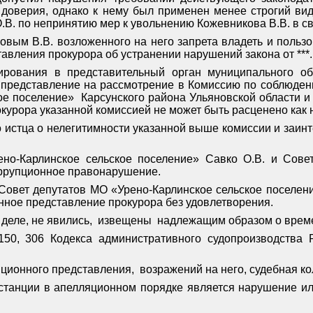
 доверия, однако к нему был применен менее строгий вид
.В. по непринятию мер к увольнению Кожевникова В.В. в с
овым В.В. возложенного на него запрета владеть и поль
авления прокурора об устранении нарушений закона от ***.
гирования в представительный орган муниципального о
е представление на рассмотрение в Комиссию по соблюде
ое поселение»
Карсунского района Ульяновской области 
окурора указанной комиссией не может быть расценено как
 истца о нелегитимности указанной выше комиссии и заин
ено-Карлинское сельское поселение» Савко О.В. и Сове
оррупционное правонарушение.
Совет депутатов МО «Урено-Карлинское сельское поселени
нное представление прокурора без удовлетворения.
деле, не явились,
извещены
надлежащим образом о време
150, 306 Кодекса административного судопроизводства 
ционного представления,
возражений на него, судебная к
станции в апелляционном порядке является нарушение и