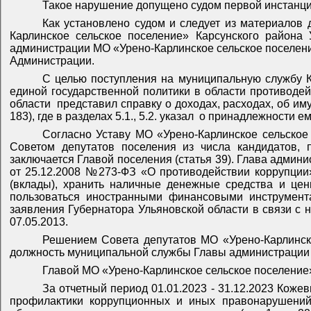
Такое нарушение допущено судом первой инстанци
Как установлено судом и следует из материалов 
Карлинское сельское поселение» Карсунского района
администрации МО «Урено-Карлинское сельское поселе
Администрации.
С целью поступления на муниципальную службу Ко
единой государственной политики в области противоде
области
представил справку о доходах, расходах, об им
183), где в разделах 5.1., 5.2. указал
о принадлежности ем
Согласно Уставу МО «Урено-Карлинское сельское
Советом депутатов поселения из числа кандидатов, 
заключается Главой поселения (статья 39). Глава адми
от 25.12.2008 №273-ФЗ «О противодействии коррупции
(вклады), хранить наличные денежные средства и цен
пользоваться иностранными финансовыми инструмента
заявления Губернатора Ульяновской области в связи с 
07.05.2013.
Решением Совета депутатов МО «Урено-Карлинское
должность муниципальной службы Главы администраци
Главой МО «Урено-Карлинское сельское поселение» К
За отчетный период 01.01.2023 - 31.12.2023 Коже
профилактики коррупционных и иных правонарушений 