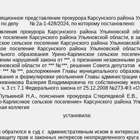
лляционное
представление
прокурора Карсунского района У
 по делу
№ 2а-1-428/2024, по которому постановлено:
аявления
прокурора Карсунского района Ульяновской об
 поселение Карсунского района Ульяновской области, в з
ское сельское поселение Карсунского района Ульяновской
ское поселение Карсунского района Ульяновской облас
ьного образования Урено-Карлинское сельское поселе
ении нарушений закона от ***, о признании незаконными
новской области от *** №***, решения Совета депутатов
т *** №***, распоряжения Главы муниципального образов
нования и формулировки увольнения Главы администрации
ожевникова Валерия Владимировича по собственному жела
РФ, ч. 3 ст. 7.1 Федерального закона от 25.12.2008 №273-ФЗ
Пулькиной Н.А., пояснения прокурора Стерлядевой Е.В.
-Карлиснкое сельское поселение» Карсунского района Улья
ная коллегия
установила:
 обратился в суд с
административным иском в интересах
 защиту прав и законных интересов неопределенного круга