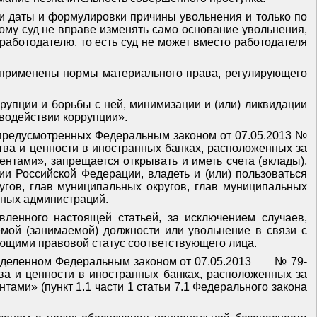
ии даты и формулировки причины увольнения и только по
ому суд не вправе изменять само основание увольнения,
аботодателю, то есть суд не может вместо работодателя
о применены нормы материального права, регулирующего
упции и борьбы с ней, минимизации и (или) ликвидации
водействии коррупции».
х, предусмотренных Федеральным
законом
от 07.05.2013 №
тва и ценности в иностранных банках, расположенных за
нтами», запрещается открывать и иметь счета (вклады),
и Российской Федерации, владеть и (или) пользоваться
гов, глав муниципальных округов, глав муниципальных
тных администраций.
вленного настоящей статьей, за исключением случаев,
мой (занимаемой) должности или увольнение в связи с
ющими правовой статус соответствующего лица.
ределенном Федеральным
законом
от 07.05.2013
№ 79-
ва и ценности в иностранных банках, расположенных за
ами» (пункт 1.1 части 1 статьи 7.1 Федерального закона