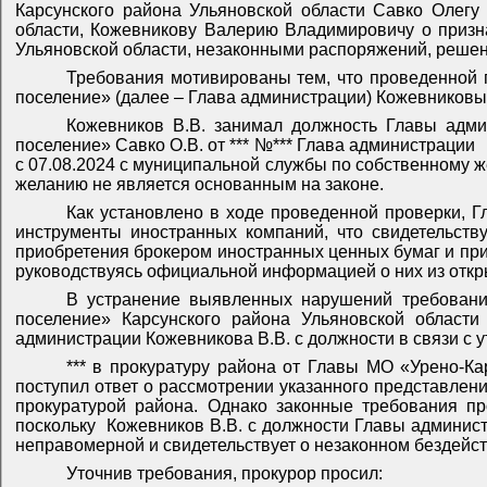
Карсунского района Ульяновской области Савко Олегу
области, Кожевникову Валерию Владимировичу о призн
Ульяновской области, незаконными распоряжений, решен
Требования мотивированы тем, что проведенной 
поселение» (далее – Глава администрации) Кожевниковым
Кожевников В.В. занимал должность Главы адми
поселение» Савко О.В. от *** №*** Глава администрации
с 07.08.2024 с муниципальной службы по собственному ж
желанию не является основанным на законе.
Как установлено в ходе проведенной проверки, 
инструменты иностранных компаний, что свидетельств
приобретения брокером иностранных ценных бумаг и при
руководствуясь официальной информацией о них из откр
В устранение выявленных нарушений требований
поселение» Карсунского района Ульяновской области
администрации Кожевникова В.В. с должности в связи с у
*** в прокуратуру района от Главы МО «Урено-Ка
поступил ответ о рассмотрении указанного представлен
прокуратурой района. Однако законные требования пр
поскольку
Кожевников В.В. с должности Главы админист
неправомерной и свидетельствует о незаконном бездейст
Уточнив требования, прокурор просил: