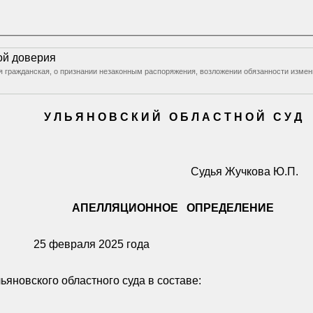
ой доверия
2-я гражданская, о признании незаконным распоряжения, возложении обязанности изме
У Л Ь Я Н О В С К И Й
О Б Л А С Т Н О Й
С У Д
Судья Жучкова Ю.П.
АПЕЛЛЯЦИОННОЕ
ОПРЕДЕЛЕНИЕ
25 февраля 2025 года
яновского областного суда в составе: