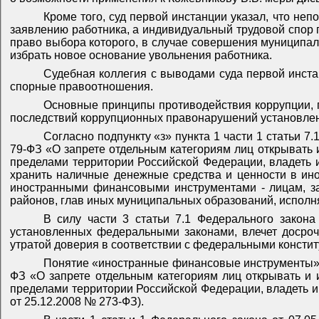
Кроме того, суд первой инстанции указал, что не
заявлению работника, а индивидуальный трудовой спор 
право выбора которого, в случае совершения муниципал
избрать новое основание увольнения работника.
Судебная коллегия с выводами суда первой инста
спорные правоотношения.
Основные принципы противодействия коррупции, 
последствий коррупционных правонарушений установл
Согласно подпункту «з» пункта 1 части 1 статьи 
79-ФЗ «О запрете отдельным категориям лиц открывать 
пределами территории Российской Федерации, владеть и
хранить наличные денежные средства и ценности в ино
иностранными финансовыми инструментами - лицам, за
районов, глав иных муниципальных образований, испол
В силу части 3 статьи 7.1 Федерального закона
установленных федеральными законами, влечет досроч
утратой доверия в соответствии с федеральными конст
Понятие «иностранные финансовые инструменты»
ФЗ «О запрете отдельным категориям лиц открывать и 
пределами территории Российской Федерации, владеть и 
от 25.12.2008 № 273-ФЗ).