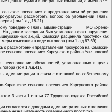
и иные ценные бумаги иностранных компаний, а именно ***.
е сельское поселение» с представлением об устранении
прокуратуры рассмотреть вопрос об увольнении Главы
верия (том 1 л.д.18-21).
бному поведению Главы администрации
МО «Урено-
в. На данном заседании был установлен факт нарушения
ышеуказанных акций, Комиссия расценила проступок как
еры взыскания в виде выговора (том 1 л.д.67-69).
ось о рассмотрении представления прокурора на Комиссии
е сельское поселение» Карсунского района Ульяновской
в, неисполнение обязанностей, установленных в целях
говора (том 1 л.д.41).
вы администрации в связи с отставкой по собственному
-Карлинское сельское поселение» Карсунского района
ктом 3 части 1 статьи 77 Трудового кодекса Российской
ции согласился с доводами административных ответчиков
мание незначительность совершенного проступка.