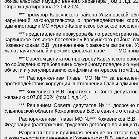
обязательствах имущественного характера (том 1 л.д. 22-
Справка датирована 23.04.2024.
*** прокурор Карсунского района Ульяновской об
нарушений законодательства о противодействии корр
администрации МО «Урено-Карлинское сельское поселе
*** представление прокурора было рассмотрено 
Карлинское сельское поселение» Карсунского района У
Кожевниковым В.В. установленных законом запретов. У
малозначительный и рекомендовала Главе
МО приме
*** Советом депутатов прокурору Карсунского рай
по соблюдению требований к служебному поведению мун
области и урегулированию конфликта интересов (том 1 л.д
*** Распоряжением Главы МО №*** за выявле
противодействия коррупции, в отношении Главы админи
*** Кожевников В.В. обратился в Совет депутато
желанию с 07.08.2024 (том 1 л.д.14).
*** Решением Совета депутатов №*** досрочно 
Ульяновской области Кожевникова В.В. в связи с отставкой
Распоряжением Главы МО №*** Кожевников В.В. с 
Федерации (расторжение трудового договора по инициатив
Разрешая спор и принимая решение об отказе в уд
о возможности применения к Кожевникову В.В. меры дис