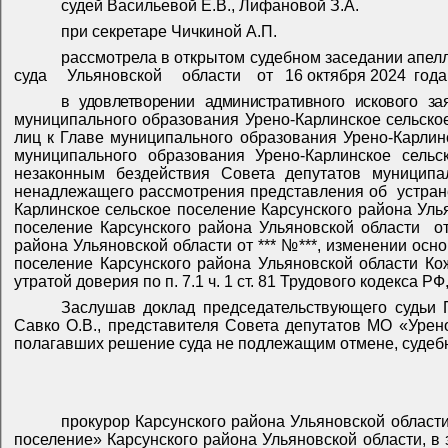
судей
Васильевой Е.В., Лифановой З.А.
при
секретаре
Чичкиной А.П.
рассмотрела в открытом судебном заседании апе
суда
Ульяновской
области
от
16 октября 2024
года
в удовлетворении административного искового з
муниципального образования Урено-Карлинское сельское
лиц к Главе муниципального образования Урено-Карлин
муниципального образования Урено-Карлинское сель
незаконным бездействия Совета депутатов муниципал
ненадлежащего рассмотрения представления об
устран
Карлинское сельское поселение Карсунского района Улья
поселение Карсунского района Ульяновской области
о
района Ульяновской области от *** №***, изменении ос
поселение Карсунского района Ульяновской области К
утратой доверия по п. 7.1 ч. 1 ст. 81 Трудового кодекса 
Заслушав доклад председательствующего судьи 
Савко О.В., представителя Совета депутатов МО «Урено
полагавших решение суда не подлежащим отмене, судеб
прокурор Карсунского района Ульяновской области
поселение» Карсунского района Ульяновской области, в