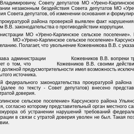
 Владимировичу, Совету депутатов МО «Урено-Карлинское
ании незаконным бездействия Совета депутатов МО «Урен
ия Совета депутатов, об изменении основания и формулир
прокуратурой района проверкой выявлен факт нарушения
 В.В. законодательства о противодействии коррупции.
нистрации МО «Урено-Карлинское сельское поселение».
МО «Урено-Карлинское сельское поселение» Карсунск
еланию. Полагает, что увольнение Кожевникова В.В. с ук
Глава администрации
Кожевников В.В. вопреки 
ует о том, что
Кожевников В.В. своими действи
 должной предусмотрительности имел возможность исключ
ытого источника.
 федерального законодательства прокуратурой района *
 (далее по тексту - Совет депутатов) внесено предст
тратой доверия.
рлинское сельское поселение» Карсунского района Ульяно
ия, согласно которому представительный орган местного
окурора об устранении нарушений требований федераль
рации в связи с утратой доверия уволен не был. Такая по
вии.