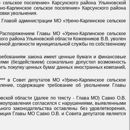
 сельское поселение» Карсунского района Ульяновской
о-Карлинское сельское поселение» Карсунского района
овки увольнения.
 Главой администрации МО «Урено-Карлинское сельское
 Распоряжением Главы МО «Урено-Карлинское сельское
ого района Ульяновской области Кожевников В.В. уволен
азанной должности муниципальной службы по собственному
требованиям закона имеет ценные бумаги и финансовые
ями (бездействием) сознательно допустил возможность
ить покупку ценных бумаг данных иностранных компаний,
** в Совет депутатов МО «Урено-Карлинское сельское
авление, содержащее требование об увольнении Главы
вской области (далее по тексту - Глава МО) Савко О.В.
 самоуправления согласился с нарушениями, выявленными
ного законодательства оставлены без удовлетворения,
зиция Главы МО Савко О.В. и Совета депутатов является