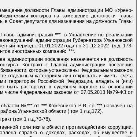
 замещение должности Главы администрации МО «Урено-
победителями конкурса на замещение должности Главы
ены в Совет депутатов для назначения на должность Главы
 Главы администрации ***
в Управление по реализации
правонарушений администрации Губернатора Ульяновской
етный период с 01.01.2022 года по 31 .12.2022
(л.д. 173-
ентов иностранных компаний:
***.
ава администрации поселения назначается на должность
онкурса. Контракт с Главой администрации поселения
 обязанности, которые установлены Федеральным законом
те отдельным категориям лиц открывать и иметь
счета
ми территории Российской Федерации, владеть и (или)
ет быть расторгнут в судебном порядке на основании
том числе Федеральным законом от 07.05.2013 №79-ФЗ от
ласти №*** от *** Кожевников В.В. со *** назначен на
айона Ульяновской области ( том 1 л.д.172).
акт (том 1 л.д.70-76).
твенной политики в области противодействия коррупции,
авлена справка о доходах, расходах, об имуществе и