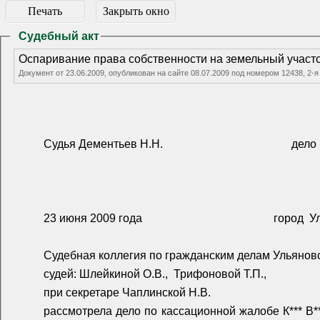
Печать
Закрыть окно
Судебный акт
Оспаривание права собственности на земельный участ
Документ от 23.06.2009, опубликован на сайте 08.07.2009 под номером 12438, 2-
Судья Дементьев Н.Н.
дело
23 июня 2009 года
город
У
Судебная коллегия по гражданским делам Ульяновс
судей: Шлейкиной О.В.,
Трифоновой Т.П.,
при секретаре Чаплинской Н.В.
рассмотрела дело по кассационной жалобе К*** В*