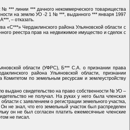
к № *** линии *** дачного некоммерческого товарищества
ости на землю УО -2 1 № ***, выданного *** января 1997
**, – отказать.
ва «С***» Чердаклинского района Ульяновской области с
енного реестра прав на недвижимое имущество и сделок с
новской области (УФРС), Б*** С.А. о признании права
даклинского района Ульяновской области, признании
да Комитетом по земельным ресурсам и землеустройству
ло выдано свидетельство на право собственности № УО –
видетельство не получал. На руках у него была членская
 области с заявлением о регистрации земельного участка,
. Он не знал, что его земельный участок был распределен
ольку он не был согласен платить ежемесячные членские
том не писал.