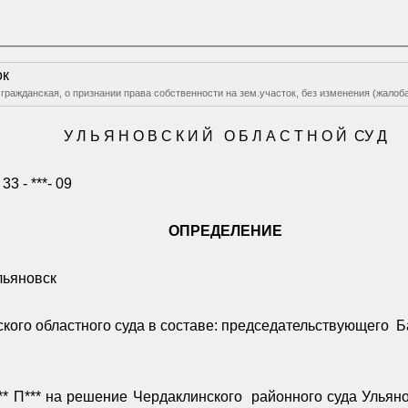
ок
я гражданская, о признании права собственности на зем.участок, без изменения (жалоб
У
Л Ь Я Н О В С К И Й
О Б Л А С Т Н О Й
СУ Д
33 - ***- 09
ОПРЕДЕЛЕНИЕ
льяновск
кого областного суда в составе: председательствующего
Б
** П*** на решение Чердаклинского
районного суда Ульян