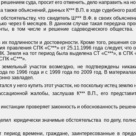
 решением суда, просит его отменить, дело направить на н
 также объяснений, данных К*** В.П. в ходе судебного раз
у обстоятельству, что свидетель Ш*** В.Ф. в своих объясне
лько через 6 месяцев. В данном случае такая передача п
енты, в том числе и решение садоводческого общества.
х подлинности и достоверности. Кроме того, решения со
ия правления СПК «С***» от 25.11.1996 года следует, что 
ПК. Земля на тот период была выделена СТ «С***», в СПК «
 СПК «С***».
о земельный участок возмездно, не подтверждены никак
ода по 1996 года и с 1999 года по 2009 год. В материала
конно завладел.
тался у него купить этот участок, но поскольку истец землю
ационной жалобы, заслушав К*** В.П., его представител
ой инстанции проверяет законность и обоснованность решен
делил
юридически значимые обстоятельства
по делу, пол
т период времени, граждане, заинтересованные в предо