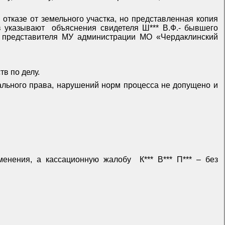
 отказе от земельного участка, но представленная копия
в указывают
объяснения свидетеля Ш*** В.Ф.- бывшего
в представителя МУ администрации МО «Чердаклинский
в по делу.
ального права, нарушений норм процесса не допущено и
зменения, а кассационную жалобу
К*** В*** П*** – без