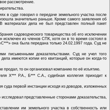
овое рассмотрение.
бирательства.
ниях в суде говорил о передаче земельного участка после
роизошла значительно раньше. Кроме самого заявления об
 В материалах дела не был представлен полный пакет
брания садоводческого товарищества об его исключении
он исключен из членов СПК, хотя он в то время состоял в
С***» она была передана только 24.02.1997 года. Суд не
ими письменными доказательствами. Суд не учел того
х дела имеются копии его квитанций, которые он когда-то
 не продал, то он организовал компанию по её изъятию.
я Х*** Р.А., Б*** С.А., судебная коллегия приходит к
ия суда первой инстанции исходя из доводов, изложенных
но исследовал представленные сторонами доказательства,
ставлении им земельного участка в собственность или