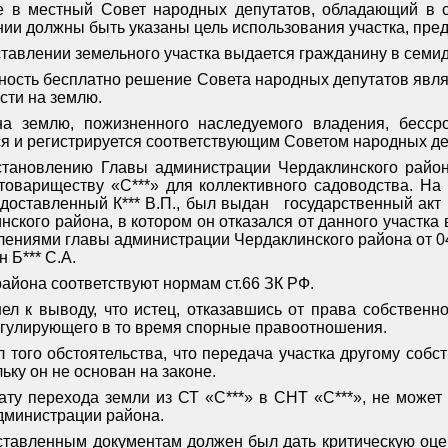
 в местный Совет народных депутатов, обладающий в с
ении должны быть указаны цель использования участка, пр
ставлении земельного участка выдается гражданину в семид
нность бесплатно решение Совета народных депутатов явля
сти на землю.
а землю, пожизненного наследуемого владения, бессро
ся и регистрируется соответствующим Советом народных де
тановлению Главы администрации Чердаклинского района 
овариществу «С***» для коллективного садоводства. На 
едоставленный К*** В.П., был выдан
государственный акт
ского района, в котором он отказался от данного участка
ниями главы администрации Чердаклинского района от 04.12
 Б*** С.А.
айона соответствуют нормам ст.66 ЗК РФ.
ел к выводу, что истец, отказавшись от права собственн
регулирующего в то время спорные правоотношения.
л того обстоятельства, что передача участка другому собс
ьку он не основан на законе.
дату перехода земли из СТ «С***» в СНТ «С***», не может
администрации района.
ставленным документам должен был дать критическую оцен