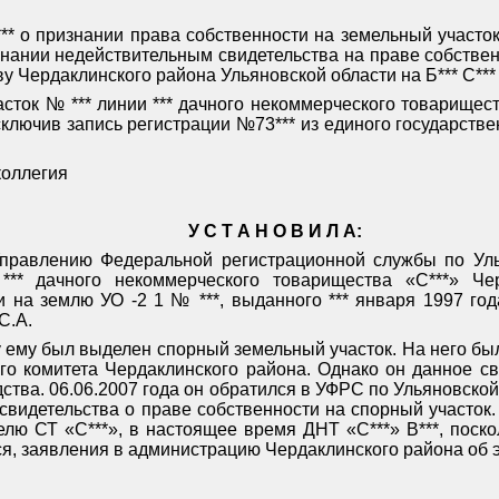
*** о признании права собственности на земельный участо
нании недействительным свидетельства на праве собственн
Чердаклинского района Ульяновской области на Б*** С*** А*
сток № *** линии *** дачного некоммерческого товарищест
ключив запись регистрации №73*** из единого государств
коллегия
У С Т А Н О В И Л А:
Управлению Федеральной регистрационной службы по Улья
** дачного некоммерческого товарищества «С***» Чер
и на землю УО -2 1 № ***, выданного *** января 1997 го
С.А.
у ему был выделен спорный земельный участок. На него бы
ого комитета Чердаклинского района. Однако он данное с
ства. 06.06.2007 года он обратился в УФРС по Ульяновской
 свидетельства о праве собственности на спорный участок
телю СТ «С***», в настоящее время ДНТ «С***» В***, поск
ся, заявления в администрацию Чердаклинского района об э