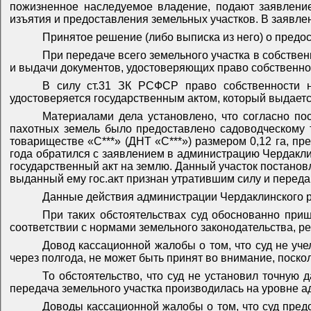
пожизненное наследуемое владение, подают заявление
изъятия и предоставления земельных участков. В заявл
Принятое решение (либо выписка из него) о предо
При передаче всего земельного участка в собстве
и выдачи документов, удостоверяющих право собственно
В силу ст.31 ЗК РСФСР право собственности н
удостоверяется государственным актом, который выдает
Материалами дела установлено, что согласно пос
пахотных земель было предоставлено садоводческому т
товариществе «С***» (ДНТ «С***») размером 0,12 га, пр
года обратился с заявлением в администрацию Чердаклин
государственный акт на землю. Данный участок постановле
выданный ему гос.акт признан утратившим силу и передан
Данные действия администрации Чердаклинского р
При таких обстоятельствах суд обоснованно приш
соответствии с нормами земельного законодательства, 
Довод кассационной жалобы о том, что суд не уче
через полгода, не может быть принят во внимание, поскол
То обстоятельство, что суд не установил точную 
передача земельного участка производилась на уровне 
Доводы кассационной жалобы о том, что суд пред