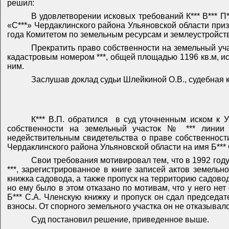
решил:
В удовлетворении исковых требований К*** В*** П
«С***» Чердаклинского района Ульяновской области приз
года Комитетом по земельным ресурсам и землеустройству 
Прекратить право собственности на земельный уча
кадастровым номером ***, общей площадью 1196 кв.м, ис
ним.
Заслушав доклад судьи Шлейкиной О.В., судебная 
К*** В.П. обратился
в суд уточненным иском к 
собственности на земельный участок № *** линии *
недействительным свидетельства о праве собственност
Чердаклинского района Ульяновской области на имя Б*** 
Свои требования мотивировал тем, что в 1992 год
***, зарегистрированное в книге записей актов земельн
книжка садовода, а также пропуск на территорию садовод
но ему было в этом отказано по мотивам, что у него нет
Б*** С.А. Членскую книжку и пропуск он сдал председа
взносы. От спорного земельного участка он не отказывал
Суд постановил решение, приведенное выше.