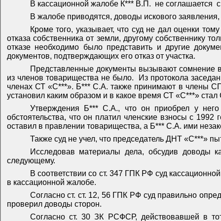
В кассационной жалобе К*** В.П.
не соглашается
с
В жалобе приводятся, доводы искового заявления, а
Кроме того, указывает, что суд не дал оценки том
отказа собственника от земли, другому собственнику то
отказе необходимо было представить и другие докум
документов, подтверждающих его отказ от участка.
Представленные документы вызывают сомнение в и
из членов товарищества не было.
Из протокола заседан
членах СТ «С***». Б*** С.А. также принимают в члены С
установил каким образом и в какое время СТ «С***» стал
Утверждения Б*** С.А., что он приобрел у нег
обстоятельства, что он платил членские взносы с 1992 г
оставил в правлении товарищества, а Б*** С.А. ими неза
Также суд не учел, что председатель ДНТ «С***» пы
Исследовав материалы дела, обсудив доводы касс
следующему.
В соответствии со ст. 347 ГПК РФ суд кассационн
в кассационной жалобе.
Согласно ст. ст. 12, 56 ГПК РФ суд правильно опре
проверил доводы сторон.
Согласно ст. 30 ЗК РСФСР, действовавшей в то