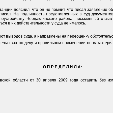
танции пояснил, что он не помнит, что писал заявление об
 писал. На подлинность представленных в суд документо
леустройству Чердаклинского района, письменный отзы
ся в их действительности у суда не имелось.
т выводов суда, а направлены на переоценку обстоятельст
тельствах по делу и правильном применении норм матери
О П Р Е Д Е Л И Л А:
вской области от 30 апреля 2009 года оставить без и