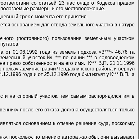
оответствии со статьей 23 настоящего Кодекса правом
едполагаемые размеры и его местоположение.
невный срок с момента его принятия.
ется основанием для отвода земельного участка в натуре
чного (постоянного) пользования земельным участком
путатов.
от 01.06.1992 года из земель подхоза «З***» 46,76 га
земельный участок № *** по линии *** в садоводческом
 на право собственности на его имя.
К*** В.П. 21.11.1996
 в пользу администрации Чердаклинского района и вернул
.1996 года и от 25.12.1996 года был изъят у К*** В.П., а
ости на спорный участок, тем самым распорядился им в
твеннику после его отказа должна осуществляться только
 являться основанием к отмене решения суда, поскольку
ку, поскольку, по мнению автора жалобы, они вызывают