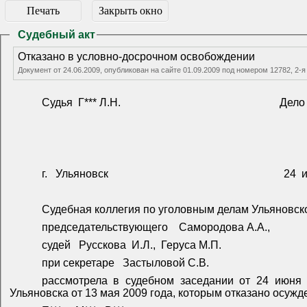
Печать
Закрыть окно
Судебный акт
Отказано в условно-досрочном освобождении
Документ от 24.06.2009, опубликован на сайте 01.09.2009 под номером 12782, 2-
Судья
Г*** Л.Н.
Дело
г.
Ульяновск
24
Судебная коллегия по уголовным делам Ульяновског
председательствующего
Самородова А.А.,
судей
Русскова
И.Л.,
Геруса М.П.
при секретаре
Застыловой С.В.
рассмотрела в судебном заседании от 24 июня 
Ульяновска от 13 мая 2009 года, которым отказано осуж