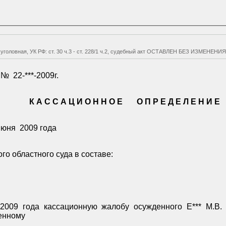
я уголовная, УК РФ: ст. 30 ч.3 - ст. 228/1 ч.2, судебный акт ОСТАВЛЕН БЕЗ ИЗМЕНЕНИ
 №
22-***-2009г.
К А С С А Ц И О Н Н О Е
О П Р Е Д Е Л Е Н И Е
июня
2009 года
о областного суда в составе:
2009 года кассационную жалобу осужденного Е*** М.В. 
денному