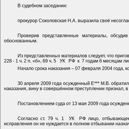
В судебном заседании:
прокурор Соколовская Н.А. выразила своё несоглас
Проверив представленные материалы, обсудив
обоснованным.
Из представленных материалов следует, что пригово
228 - 1 ч. 2 п. «б», 69 ч. 5
УК
РФ
к
7 годам 6 месяцам л
Начало срока наказания – 07 февраля 2004 года, ко
30 апреля 2009 года осужденный Е*** М.В. обратил
наказания, вину в совершённом преступлении признал, в
Постановлением суда от 13 мая 2009 года осужден
Согласно ст. 79 ч. 1
УК
РФ лицо, отбывающее
исправления он не нуждается в полном отбывании назнач