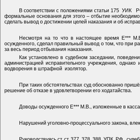
В соответствии с положениями статьи 175
УИК
Р
формальные основания для этого – отбытие необходимой
сделать вывод о достижении целей наказания и об испра
Несмотря на то что в настоящее время Е*** М.В
осужденного, сделал правильный вывод о том, что при 
за весь период отбывания наказания.
Как установлено в судебном заседании, поведен
администрацией исправительного учреждения, однако 
водворения в штрафной
изолятор.
При таких обстоятельствах суд обоснованно пришё
решение об отказе в удовлетворении его ходатайства.
Доводы осужденного Е*** М.В., изложенные в касс
Нарушений уголовно-процессуального закона, влек
Руководствуясь ст. ст. 377, 378, 388
УПК
РФ,
судеб