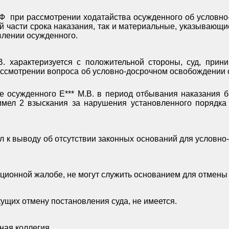
Ф
при рассмотрении ходатайства осужденного об условн
 части срока наказания, так и материальные, указывающи
влении осужденного.
. характеризуется с положительной стороны, суд, прин
рассмотрении вопроса об условно-досрочном освобождении 
ие осужденного Е*** М.В. в период отбывания наказания
имел 2 взыскания за нарушения установленного порядка 
л к выводу об отсутствии законных оснований для условно
ационной жалобе, не могут служить основанием для отмены
ущих отмену постановления суда, не имеется.
ная коллегия