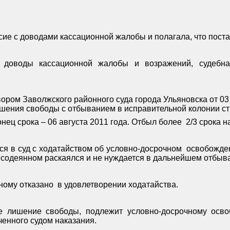
ие с доводами кассационной жалобы и полагала, что поста
 доводы кассационной жалобы и возражений, судебна
ром Заволжского районного суда города Ульяновска от 03 сен
ишения свободы с отбыванием в исправительной колонии ст
нец срока – 06 августа 2011 года. Отбыл более
2/3 срока н
ся в суд с ходатайством об условно-досрочном
освобожден
 содеянном раскаялся и не нуждается в дальнейшем отбыв
ному отказано
в удовлетворении ходатайства.
 лишение свободы, подлежит условно-досрочному освоб
енного судом наказания.