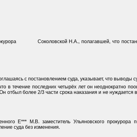
окурора
Соколовской Н.А., полагавшей, что поста
оглашаясь с постановлением суда, указывает, что выводы с
что в течение последних четырёх лет он неоднократно по
н отбыл более 2/3 части срока наказания и не нуждается
нного Е*** М.В. заместитель Ульяновского прокурора 
ление суда без изменения.