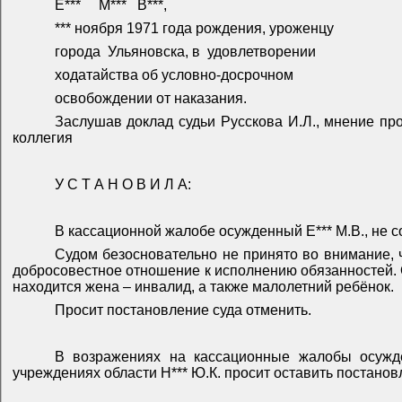
Е***
М***
В***,
*** ноября 1971 года рождения, уроженцу
города
Ульяновска, в
удовлетворении
ходатайства об условно-досрочном
освобождении от наказания.
Заслушав доклад судьи Русскова И.Л., мнение пр
коллегия
У С Т А Н О В И Л А:
В кассационной жалобе осужденный Е*** М.В., не с
Судом безосновательно не принято во внимание, 
добросовестное отношение к исполнению обязанностей. О
находится жена – инвалид, а также малолетний ребёнок.
Просит постановление суда отменить.
В возражениях на кассационные жалобы осужде
учреждениях области Н*** Ю.К. просит оставить постанов