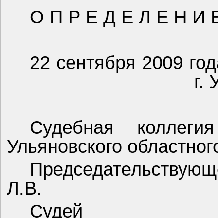
О П Р Е Д Е Л Е Н И 
22 сентября 2009 год
г.
Судебная коллеги
Ульяновского областного
Председательс
Л.В.
Судей