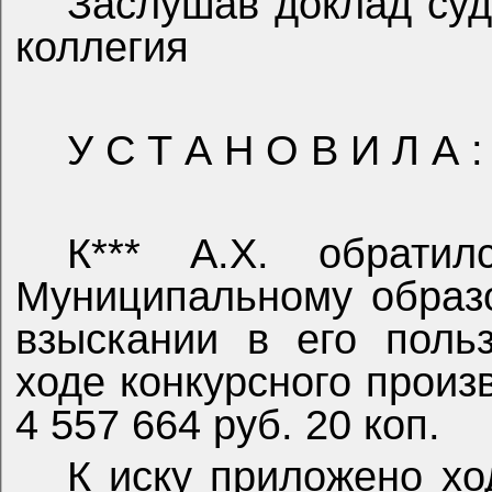
Заслушав доклад суд
коллегия
У С Т А Н О В И Л А :
К*** А.Х. обрати
Муниципальному образ
взыскании в его поль
ходе конкурсного прои
4 557 664 руб. 20 коп.
К иску приложено хо