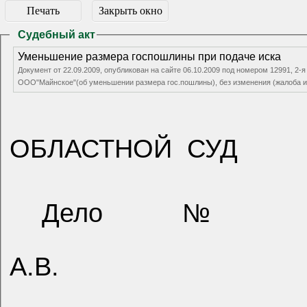
Печать
Закрыть окно
Судебный акт
Уменьшение размера госпошлины при подаче иска
Документ от 22.09.2009, опубликован на сайте 06.10.2009 под номером 12991, 2-
ООО"Майнское"(об уменьшении размера гос.пошлины), без изменения (жалоба ил
ОБЛАСТНОЙ
СУД
Дело № 33
А.В.