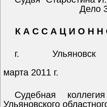
Дело 
К А С С А Ц И О Н Н
г. Ульяновск
марта 2011 г.
Судебная коллеги
Ульяновского областного