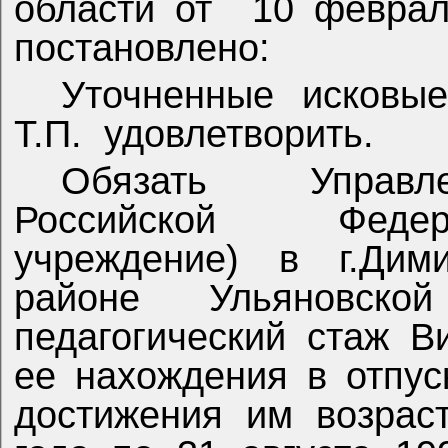
области от
10 февра
постановлено:
Уточненные исковые
Т.П.
удовлетворить.
Обязать
Управ
Российской Федер
учреждение) в г.Дим
районе Ульяновск
педагогический стаж В
ее нахождения в отпус
достижения им возрас