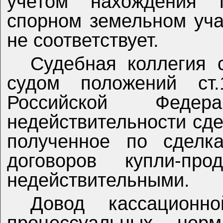
учетом нахождения г
спорном земельном уч
не соответствует.
Судебная коллегия 
судом положений ст.
Российской Феде
недействительности сде
полученное по сделк
договоров купли-про
недействительными.
Довод кассацион
процессуальных но