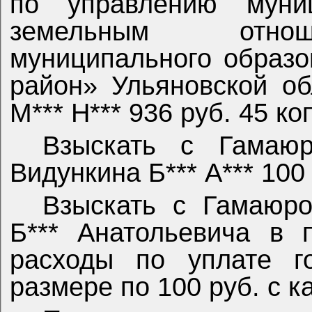
по управлению муни
земельным отнош
муниципального образо
район» Ульяновской о
М*** Н*** 936 руб. 45 ко
Взыскать с Гамаюр
Видункина Б*** А*** 100
Взыскать с Гамаюро
Б*** Анатольевича в 
расходы по уплате г
размере по 100 руб. с к