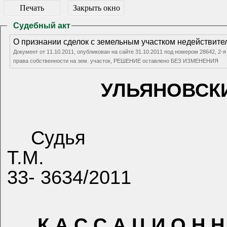
Печать
Закрыть окно
Судебный акт
О признании сделок с земельным участком недействит
Документ от 11.10.2011, опубликован на сайте 31.10.2011 под номером 28642, 2-
права собственности на зем. участок, РЕШЕНИЕ оставлено БЕЗ ИЗМЕНЕНИЯ
УЛЬЯНОВСК
Судья
Т.М.
33- 3634/2011
К А С С А Ц И О Н Н