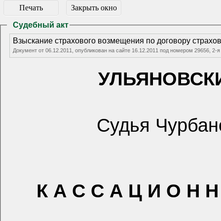
Печать
Закрыть окно
Судебный акт
Взыскание страхового возмещения по договору страхо
Документ от 06.12.2011, опубликован на сайте 16.12.2011 под номером 29656,
УЛЬЯНОВСК
Судья Чурбан
К А С С А Ц И О Н Н