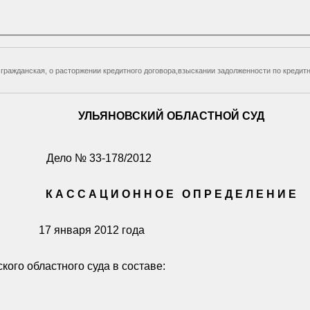
-я гражданская, о расторжении кредитного договора,взыскании задолженности по кред
УЛЬЯНОВСКИЙ ОБЛАСТНОЙ СУД
Дело № 33-178/2012
К А С С А Ц И О Н Н О Е
О П Р Е Д Е Л Е Н И Е
17 января 2012 года
ого областного суда в составе: