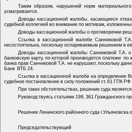
Таким образом, нарушений норм материального
усматривается.
Доводы кассационной жалобы, касающиеся отказа
судебной коллегией во внимание по мотивам, изложенн
Доводы кассационной жалобы о противоречии решен
Ссылка в кассационной жалобе Санниковой Т.А.
несостоятельна, поскольку оспариваемым решением в ее
Доводы кассационной жалобы Санниковой Т.А. о т
банковскую карту, по которой производятся платежи
по 
банка прав Санниковой Т.А. не нарушают, поскольку дан
Банк
ВТБ 24.
Ссылка в кассационной жалобе на определение Ве
судебное постановление в силу положений ст. 61 ГПК РФ
При таких обстоятельствах, решение суда являетс
Руководствуясь статьями 199, 361 Гражданского п
Решение Ленинского районного суда г.Ульяновска о
Председательствующий