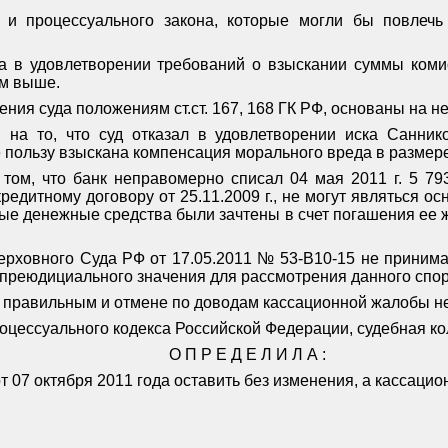
 и процессуального закона, которые могли бы повлечь
 в удовлетворении требований о взыскании суммы комис
ым выше.
ия суда положениям ст.ст. 167, 168 ГК РФ, основаны на 
 на то, что суд отказал в удовлетворении иска Санник
 пользу взыскана компенсация морального вреда в размере
ом, что банк неправомерно списал 04 мая 2011 г. 5 793
кредитному договору от 25.11.2009 г., не могут являться 
ные денежные средства были зачтены в счет погашения ее 
рховного Суда РФ от 17.05.2011 № 53-В10-15 не принимае
 преюдициального значения для рассмотрения данного спор
я правильным и отмене по доводам кассационной жалобы не
роцессуального кодекса Российской Федерации, судебная ко
О П Р Е Д Е Л И Л А :
т 07 октября 2011 года оставить без изменения, а кассацио