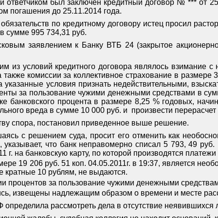
 ответчиком был заключен кредитный договор № *** от 25.1
ом погашения до 25.11.2014 года.
обязательств по кредитному договору истец просил расто
 в сумме 995 734,31 руб.
исковым заявлением к Банку ВТБ 24 (закрытое акционер
ним из условий кредитного договора являлось взимание с
а также комиссии за коллективное страхование в размере 3
 указанные условия признать недействительными, взыскат
центы за пользование чужими денежными средствами в сумм
вке банковского процента в размере 8,25 % годовых, начи
ьного вреда в сумме 10 000 руб. и
произвести перерасчет
тву спора, постановил приведенное выше решение.
шаясь с решением суда, просит его отменить как необосн
 указывает, что банк неправомерно списал 5 793, 49 руб
11 г. на банковскую карту, по которой производятся платежи
мере 19 206 руб. 51 коп. 04.05.2011г. в 19:37, является н
не кратные 10 рублям, не выдаются.
нии процентов за пользование чужими денежными средствам
ись, извещены надлежащим образом о времени и месте рас
РФ определила рассмотреть дела в отсутствие неявившихся 