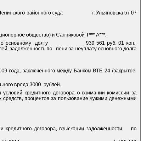
Ленинского районного суда
г. Ульяновска от 07
ционерное общество) и Санниковой Т*** А***.
по основному
долгу
939 561 руб. 01 коп.,
лей, задолженность по
пени за неуплату основного долга
009 года, заключенного между Банком ВТБ 24 (закрытое
ьного вреда 3000
рублей.
и условий кредитного договора о взимании комиссии за
х средств, процентов за пользование чужими денежными
ии кредитного договора, взыскании задолженности
по