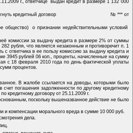
1.2009 г., ответчице
выдан кредит в размере 1 132 000
ргнуть кредитный договор
№ *** от
ное общество)
о признании недействительными условий
 неё комиссии за выдачу кредита в размере 2% от суммы
 282 рубля, что является незаконным и противоречит п. 1
ь с ответчика в ее пользу комиссию за выдачу кредита и
е 3945 рублей 06 коп., проценты, начисленные на сумму
ная с 18 февраля 2010 года по день фактической уплаты
 сумм процентов.
ованное. В жалобе ссылается на доводы, которыми было
. в счет погашения задолженности по другому кредитному
по кредитному договору от 25.11.2009 г.
еобоснованным, поскольку вышеназванное действие не было
и и компенсации морального вреда в сумме 10 000 руб.
смотрения дела.
лиц.