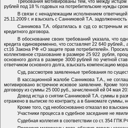
Требования мотивированы тем, что между истцом и
рублей под 18 % годовых на потребительские нужды срок
В связи с ненадлежащим исполнением ответчицей 
25.11.2009 г. и взыскать с Санниковой Т.А. задолженность
Санникова Т.А. обратилась в суд со встречным 
кредитного договора.
В обоснование своих требований указала, что од
кредита единовременно, что составляет 22 640 рублей., 
ст.16 Закона РФ «О защите прав потребителей». Просила
коллективное страхование в размере 25 922
рубля, про
основного долга в размере 3000 рублей по учетной ста
ответчиком основного долга, взыскать компенсацию морал
Суд, рассмотрев заявленные требования по сущес
В кассационной жалобе Санникова Т.А., не согла
мотивировано встречное исковое заявление. Кроме того,
договору из суммы 25 000 руб., зачисленной ей 04 мая 20
Довод истца о снятии Санниковой Т.А. суммы в раз
отражено в выписке по контракту, а в банкомате суммы, 
Кроме того, суд необоснованно отказал во взыска
Участники процесса в судебное заседание не явил
Судебная коллегия в соответствии со ст. 354 ГПК 