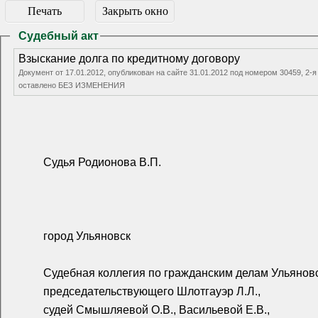
Печать
Закрыть окно
Судебный акт
Взыскание долга по кредитному договору
Документ от 17.01.2012, опубликован на сайте 31.01.2012 под номером 30459, 2
оставлено БЕЗ ИЗМЕНЕНИЯ
Судья Родионова В.П.
город Ульяновск
Судебная коллегия по гражданским делам Ульяновск
председательствующего Шлотгауэр Л.Л.,
судей Смышляевой О.В., Васильевой Е.В.,