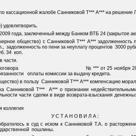
по кассационной жалобе Санниковой Т*** А*** на решение 
) удовлетворить.
 2009 года, заключенный между Банком ВТБ 24 (закрытое ак
нерное общество) с Санниковой Т*** А*** задолженность 
.,
задолженность по пени за неуплату процентов
3000 руб
б. 34
коп.
в части.
договора
№ *** от 25 ноября 2
бязанности
оплаты комиссии за выдачу кредита.
щество) в пользу
Санниковой Т*** А*** компенсацию морал
ка Санниковой Т***
А*** о признании недействительным
льности части сделки в виде возврата-взыскания денежны
я коллегия
У С Т А Н О В И Л А :
обратилось в суд с иском к Санниковой Т.А. о расторжен
ударственной
пошлины.