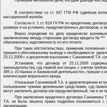
Проверив материалы дела, обсудив доводы кассац
В соответствии со ст. 347 ГПК РФ судебная кол
кассационной жалобе.
Согласно п. 1 ст. 819 ГК РФ по кредитному догово
размере и на условиях, предусмотренных договором, а з
Верно определив по делу юридически значимые 
заключенному между сторонами договору кредита № ***
образовалась задолженность по его оплате.
При таких обстоятельствах, применив положения ст
пришел к обоснованному выводу о необходимости
удовл
25.11.2009 г. и досрочном взыскании с Санниковой Т.А. 
Установив, что договор от 25.11.2009 содерж
законодательству, суд первой инстанции, с учетом требован
395-1 «О банках и банковской деятельности», пришел к
компенсации морального вреда.
Отказывая Санниковой Т.А. в удовлетворении встр
пользование чужими денежными средствами, суд правом
могут заключить договор как предусмотренный, так и не
При заключении кредитного договора Санникова Т.
Т.А. не была лишена права подробно ознакомиться с у
организацию.