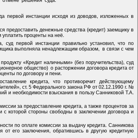
отмене
решения
суда.
уда первой инстанции исходя из доводов, изложенных в
тся предоставить денежные средства (кредит) заемщику в
 уплатить проценты на неё.
, суд первой инстанции правильно установил, что по
заемщика выполняла ненадлежащим образом,
в связи с чем
 продукту «Кредит наличными» (без поручительства), суд
кционерное общество)
о расторжении договора кредита от
оценты по договору и пени.
оставление кредита, что противоречит действующему
телей», ст. 5 Федерального закона РФ от 02.12.1990 г. №
ий и необходимости взыскания в пользу Санниковой Т.А.
миссии за предоставление кредита, а также процентов за
и с которой стороны свободны в заключении договора и
ности по оплате комиссии за выдачу кредита. Санникова
ся от его заключения, обратившись в другую кредитную