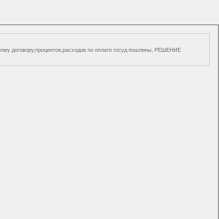
итному договору,процентов,расходов по оплате госуд.пошлины, РЕШЕНИЕ