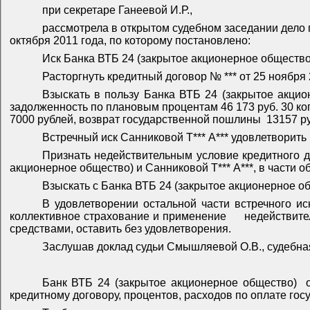
при секретаре Ганеевой И.Р.,
рассмотрела в открытом судебном заседании дело 
октября 2011 года, по которому постановлено:
Иск Банка ВТБ 24 (закрытое акционерное общество
Расторгнуть кредитный договор № *** от 25 ноября
Взыскать в пользу Банка ВТБ 24 (закрытое акцио
задолженность по плановым процентам 46 173 руб. 30 коп
7000 рублей, возврат государственной пошлины
13157 ру
Встречный иск Санниковой Т*** А*** удовлетворить 
Признать недействительным условие кредитного 
акционерное общество) и Санниковой Т*** А***, в части о
Взыскать с Банка ВТБ 24 (закрытое акционерное об
В удовлетворении остальной части встречного ис
коллективное страхование и применение
недействите
средствами, оставить без удовлетворения.
Заслушав доклад судьи Смышляевой О.В., судебна
Банк ВТБ 24 (закрытое акционерное общество)
кредитному договору, процентов, расходов по оплате гос