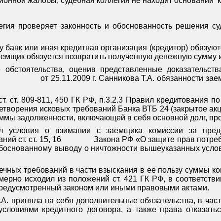
ионной жалобы, судебная коллегия не находит оснований
к
легия проверяет законность и обоснованность решения с
ру банк или иная кредитная организация (кредитор) обязую
аемщик обязуется возвратить полученную денежную сумму и
обстоятельства, оценив представленные доказательства
от 25.11.2009 г. Санникова Т.А. обязанности 
. ст. 809-811, 450 ГК РФ, п.3.2.3 Правил кредитования по
етворения исковых требований Банка ВТБ 24 (закрытое а
суммы задолженности, включающей в себя основной долг, пр
ал условия о взимании с заемщика комиссии за пред
ий ст. ст. 15, 16
Закона РФ «О защите прав потреби
 обоснованному выводу о ничтожности вышеуказанных услов
ечных требований в части взыскания в ее пользу суммы ко
ерно исходил из положений ст. 421 ГК РФ, в соответстви
 предусмотренный законом или иными правовыми актами.
А. приняла на себя дополнительные обязательства, в част
словиями кредитного договора, а также права отказать