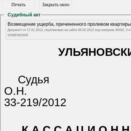
Печать
Закрыть окно
Судебный акт
Возмещение ущерба, причиненного проливом квартир
Документ от 17.01.2012, опубликован на сайте 06.02.2012 под номером 30492, 
ИЗМЕНЕНИЯ
УЛЬЯНОВСК
Судья
О.Н.
33-219/2012
К А С С А Ц И О Н Н