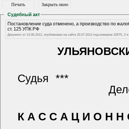
Печать
Закрыть окно
Судебный акт
Постановление суда отменено, а производство по жалобе прекращено ввиду отсутствия предмета обжалования в порядке
ст. 125 УПК РФ
Документ от 13.06.2012, опубликован на сайте 20.07.2012 под номером 32875, 
УЛЬЯНОВСК
Судья ***
Дел
К А С С А Ц И О Н Н