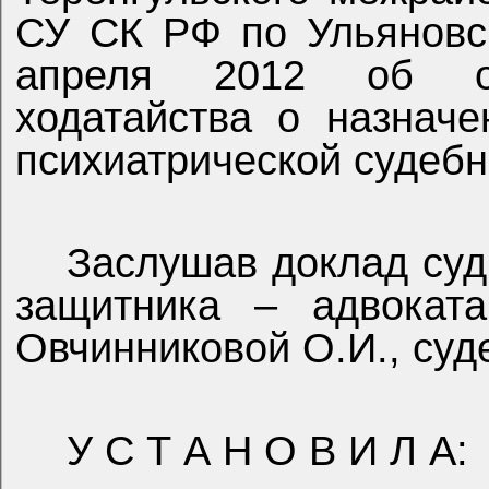
СУ СК РФ по Ульяновск
апреля 2012 об от
ходатайства о назначе
психиатрической судебн
Заслушав доклад суд
защитника – адвоката
Овчинниковой О.И., суд
У С Т А Н О В И Л А: