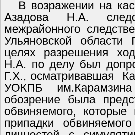
В возражении на ка
Азадова Н.А. следо
межрайонного следств
Ульяновской области 
целях разрешения ход
Н.А. по делу был допр
Г.Х., осматривавшая
Ка
УОКПБ им.Карамзина
обозрение была предс
обвиняемого, которые 
припадки обвиняемого
личностей с симуляти