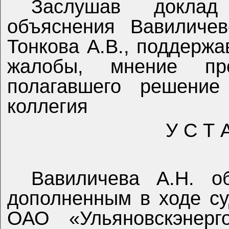
Заслушав докла
объяснения Вавиличев
Тонкова А.В., поддерж
жалобы, мнение пр
полагавшего решение
коллегия
У С Т 
Вавиличева А.Н. о
дополненным в ходе су
ОАО «Ульяновскэнерг