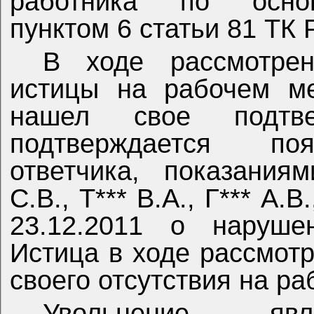
работника по основ
пунктом 6 статьи 81 ТК 
В ходе рассмотрен
истицы на рабочем ме
нашел свое подтв
подтверждается поя
ответчика,
показаниями
С.В., Т*** В.А., Г*** А.В
23.12.2011 о наруше
Истица в ходе рассмот
своего отсутствия на ра
Увольнение явл