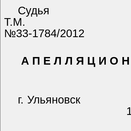
Судья
Т.М.
№33-1784/2012
А П Е Л Л Я Ц И О Н
г. Ульяновск