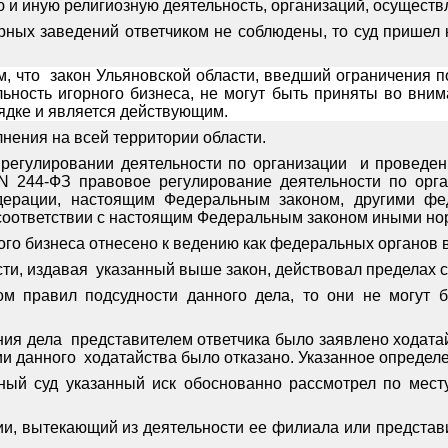
 и иную религиозную деятельность, организаций, осуществ
рных заведений ответчиком не соблюдены, то суд пришел
, что
закон Ульяновской области, введший ограничения 
ность игорного бизнеса, не могут быть приняты во внима
ядке и является действующим.
нения на всей территории области.
 регулировании деятельности по организации
и проведен
N 244-ФЗ правовое регулирование деятельности по орг
дерации, настоящим Федеральным законом, другими фе
 соответствии с настоящим Федеральным законом иными н
го бизнеса отнесено к ведению как федеральных органов в
ти, издавая
указанный выше закон, действовал пределах 
м правил подсудности данного дела, то они не могут 
ния дела
представителем ответчика было заявлено ходата
ии данного
ходатайства было отказано. Указанное определ
нный суд указанный иск обоснованно рассмотрел по мес
ации, вытекающий из деятельности ее филиала или предста