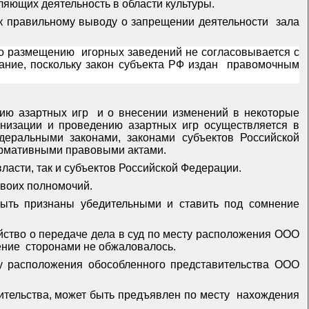
ляющих деятельность в области культуры.
 к правильному выводу о запрещении деятельности
зала
по размещению
игорных заведений не согласовывается с
ние, поскольку закон субъекта РФ издан
правомочным
ию азартных игр
и о внесении изменений в некоторые
анизации и проведению азартных игр осуществляется в
деральными законами, законами субъектов Российской
ормативными правовыми актами.
ласти, так и субъектов Российской Федерации.
своих полномочий.
быть признаны убедительными и ставить под сомнение
йство о передаче дела в суд по месту расположения ООО
ение
сторонами не обжаловалось.
ту расположения обособленного представительства ООО
вительства, может быть предъявлен по месту
нахождения