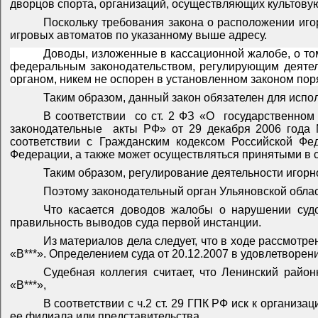
дворцов спорта, организаций, осуществляющих культовую
Поскольку требования закона о расположении иго
игровых автоматов по указанному выше адресу.
Доводы, изложенные в кассационной жалобе, о том
федеральным законодательством, регулирующим деятель
органом, никем не оспорен в установленном законом пор
Таким образом, данный закон обязателен для испол
В соответствии
со ст. 2 ФЗ «О
государственном
законодательные
акты РФ» от 29 декабря 2006 года 
соответствии с Гражданским кодексом Российской Фе
Федерации, а также может осуществляться принятыми в
Таким образом, регулирование деятельности игорно
Поэтому законодательный орган Ульяновской облас
Что касается доводов жалобы о нарушении судо
правильность выводов суда первой инстанции.
Из материалов дела следует, что в ходе рассмотре
«В***». Определением суда от 20.12.2007 в удовлетворен
Судебная коллегия считает, что Ленинский райо
«В***»,
В соответствии с ч.2 ст. 29 ГПК РФ иск к организ
ее филиала или представительства.