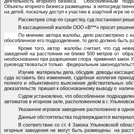
деятельность игорного бизнеса.
Обособленным
подр
Объекты игорного бизнеса размещены
в непосредственн
на детей, поскольку доступ к участию в азартной игре не
Рассмотрев спор по существу, суд постановил реш
В кассационной жалобе ООО «В***» просит решение
По мнению автора жалобы, дело рассмотрено с нар
обособленное его подразделение, то дело должно быть р
Кроме того, автор
жалобы считает, что суд нев
заведений на расстоянии не ближе 500 метров от
обра
необоснованно при разрешении спора
применил закон У
руководствоваться только
федеральным законодательст
Изучив
материалы дела, обсудив
доводы кассацио
суда оставить без изменения, судебная коллегия прихо
полного и объективного выяснения действительных обс
доказательств
пришел к обоснованному выводу о
налич
Судом установлено, что обособленное подразделен
автоматов в игорном зале, расположенном в г. Ульяновске п
Указанное игровое заведение расположено в одном
Данные обстоятельства подтверждаются материала
В соответствии со ст. 4 Закона Ульяновской обла
игорные заведения не могут быть размещены
на расс