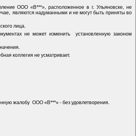
ление ООО «В***», расположенное в г. Ульяновске, не
учае,
являются надуманными и не могут быть приняты во
кого лица.
окументах не может изменить
установленную законом
начения.
ная коллегия не усматривает.
ионную жалобу
ООО «В***» - без удовлетворения.