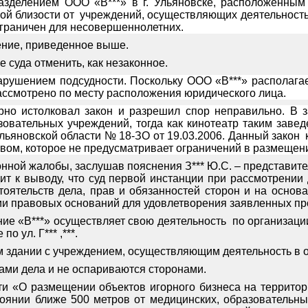
азделением ООО «В***» в г. Ульяновске, расположенным по
ой близости от
учреждений, осуществляющих деятельность 
 ограничен для несовершеннолетних.
ение, приведенное выше.
 суда отменить, как незаконное.
ушением подсудности. Поскольку ООО «В***» располагаетс
ассмотрено по месту расположения юридического лица.
ерно истолковал закон и разрешил спор неправильно. В 
зовательных учреждений, тогда как кинотеатр таким завед
льяновской области № 18-ЗО от 19.03.2006. Данный закон
вом, которое не предусматривает ограничений в размещен
нной жалобы, заслушав пояснения З*** Ю.С. – представите
дит к выводу, что суд первой инстанции при рассмотрени
тоятельств дела, прав и обязанностей сторон и на осн
ии правовых оснований для удовлетворения заявленных пр
ие «В***» осуществляет свою деятельность
по организаци
о ул. Г*** ,***.
 здании с учреждением, осуществляющим деятельность в о
ми дела и не оспариваются сторонами.
сти «О размещении объектов игорного бизнеса на террито
тоянии ближе 500 метров от медицинских, образовательны