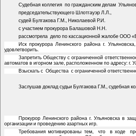
Судебная коллегия
по гражданским делам
Ульянов
председательствующего Шлотгауэр Л.Л.,
судей Булгакова Г.М., Николаевой Р.И.
с участием прокурора Балашовой Н.Н.
рассмотрела
дело по кассационной жалобе ООО «В*
Иск прокурора Ленинского района г. Ульяновска
удовлетворить.
Запретить Обществу с ограниченной ответственно
автоматов в игорном зале, расположенном по адресу: г. Ул
Взыскать с
Общества
с ограниченной ответственн
Заслушав доклад судьи Булгакова Г.М., судебная к
Прокурор Ленинского района г. Ульяновска в за
организации
и
проведению азартных игр.
Требования мотивированы тем,
что
в ходе
пр