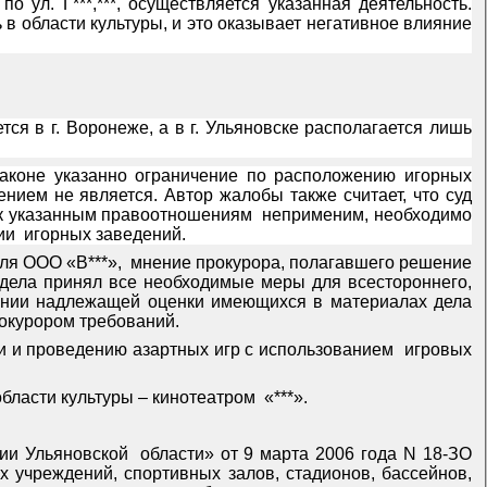
 ул. Г***,***, осуществляется указанная деятельность.
в области культуры, и это оказывает негативное влияние
я в г. Воронеже, а в г. Ульяновске располагается лишь
законе указанно ограничение по расположению игорных
ением не является. Автор жалобы также считает, что суд
к указанным правоотношениям
неприменим, необходимо
ии
игорных заведений.
ля ООО «В***»,
мнение прокурора, полагавшего решение
и дела принял все необходимые меры для всестороннего,
овании надлежащей оценки имеющихся в материалах дела
окурором требований.
и и проведению азартных игр с использованием
игровых
бласти культуры – кинотеатром
«***».
рии Ульяновской
области» от 9 марта 2006 года N 18-ЗО
х учреждений, спортивных залов, стадионов, бассейнов,