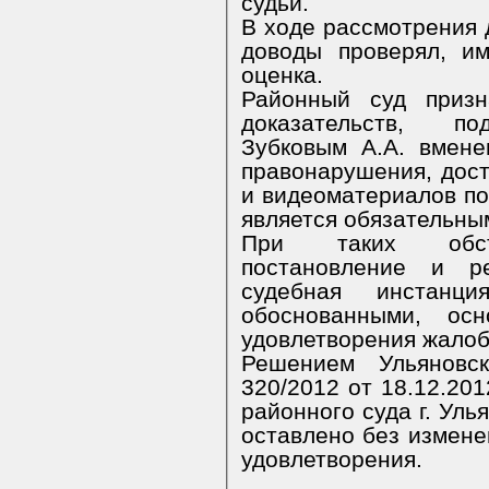
судьи.
В ходе рассмотрения 
доводы проверял, и
оценка.
Районный суд призн
доказательств, п
Зубковым А.А. вмене
правонарушения, дост
и видеоматериалов п
является обязательны
При таких обсто
постановление и р
судебная инстанц
обоснованными, о
удовлетворения жалоб
Решением Ульяновс
320/2012 от 18.12.201
районного суда г. Уль
оставлено без изменен
удовлетворения.