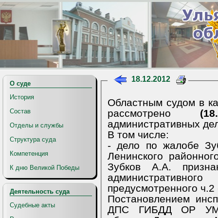
18.12.2012
О суде
История
Областным судом в ка
рассмотрено
(18
Состав
административных де
Отделы и службы
В том числе:
Структура суда
- дело по жалобе Зу
Компетенция
Ленинского районного
Зубков А.А. призн
К дню Великой Победы
административ
предусмотренного ч.2
Деятельность суда
Постановлением инс
Судебные акты
ДПС ГИБДД ОР УМВ