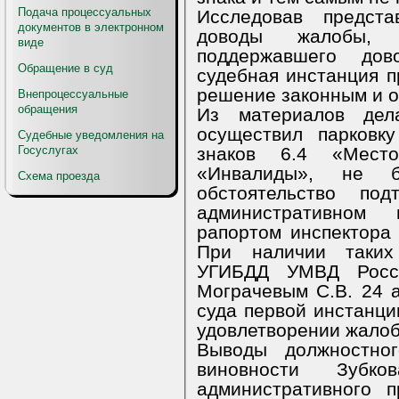
Подача процессуальных
Исследовав предста
документов в электронном
доводы жалобы, 
виде
поддержавшего до
Обращение в суд
судебная инстанция 
решение законным и 
Внепроцессуальные
обращения
Из материалов дел
осуществил парковк
Судебные уведомления на
знаков 6.4 «Место
Госуслугах
«Инвалиды», не б
Схема проезда
обстоятельство под
административном
рапортом инспектора 
При наличии таких 
УГИБДД УМВД Росси
Мограчевым С.В. 24 
суда первой инстанци
удовлетворении жалоб
Выводы должностно
виновности Зубк
административного 