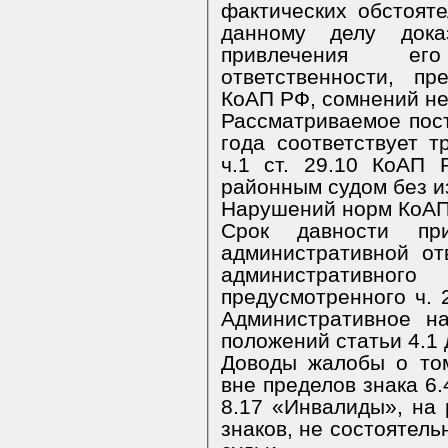
фактических обстоят
данному делу доказ
привлечения ег
ответственности, пр
КоАП РФ, сомнений не
Рассматриваемое пост
года соответствует 
ч.1 ст. 29.10 КоАП
районным судом без и
Нарушений норм КоАП 
Срок давности пр
административной от
административ
предусмотренного ч. 2
Административное н
положений статьи 4.1
Доводы жалобы о том
вне пределов знака 6.
8.17 «Инвалиды», на 
знаков, не состоятель