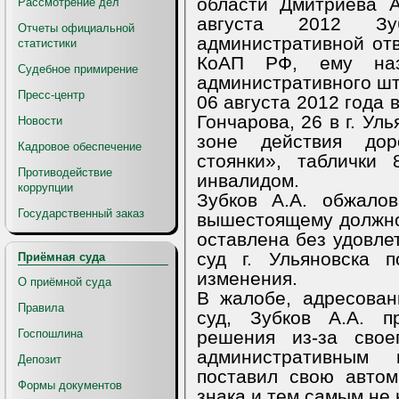
области Дмитриева 
Рассмотрение дел
августа 2012 Зу
Отчеты официальной
административной отве
статистики
КоАП РФ, ему наз
Судебное примирение
административного шт
Пресс-центр
06 августа 2012 года в
Гончарова, 26 в г. Ул
Новости
зоне действия до
Кадровое обеспечение
стоянки», таблички
Противодействие
инвалидом.
коррупции
Зубков А.А. обжало
Государственный заказ
вышестоящему должно
оставлена без удовле
суд г. Ульяновска 
Приёмная суда
изменения.
О приёмной суда
В жалобе, адресован
Правила
суд, Зубков А.А. п
решения из-за свое
Госпошлина
административным 
Депозит
поставил свою авто
Формы документов
знака и тем самым не