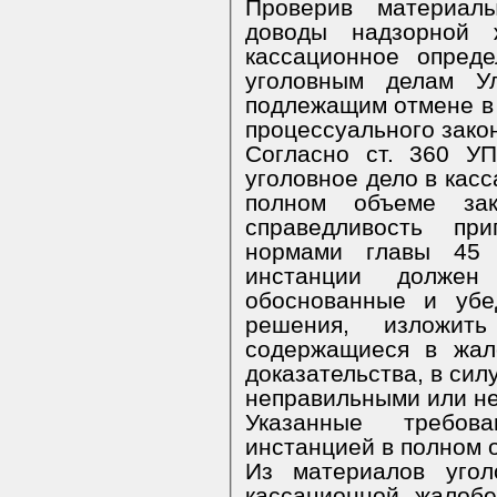
Проверив материалы
доводы надзорной 
кассационное опред
уголовным делам Ул
подлежащим отмене в 
процессуального зако
Согласно ст. 360 У
уголовное дело в касс
полном объеме зак
справедливость пр
нормами главы 45
инстанции должен
обоснованные и убе
решения, изложит
содержащиеся в жал
доказательства, в сил
неправильными или н
Указанные требов
инстанцией в полном 
Из материалов угол
кассационной жалобе