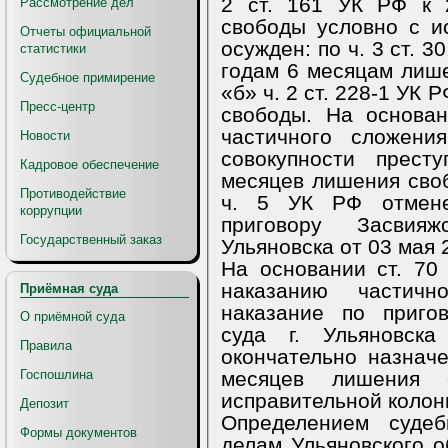
2 ст. 161 УК РФ к 
Рассмотрение дел
свободы условно с и
Отчеты официальной
осужден: по ч. 3 ст. 30
статистики
годам 6 месяцам лишен
Судебное примирение
«б» ч. 2 ст. 228-1 УК
Пресс-центр
свободы. На основа
частичного сложени
Новости
совокупности прест
Кадровое обеспечение
месяцев лишения своб
Противодействие
ч. 5 УК РФ отмене
коррупции
приговору Засвия
Государственный заказ
Ульяновска от 03 мая 
На основании ст. 70
наказанию частичн
Приёмная суда
наказание по приго
О приёмной суда
суда г. Ульяновс
Правила
окончательно назнач
месяцев лишения 
Госпошлина
исправительной колон
Депозит
Определением судеб
Формы документов
делам Ульяновского о