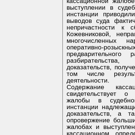
кассационной жалобе
выступлении в суде
инстанции приводил
выводов суда фактич
непричастности к с
Кожевниковой, непр
многочисленных н
оперативно-розыс
предварительного 
разбирательства
доказательств, получ
том числе результ
деятельности.
Содержание касса
свидетельствует о 
жалобы в судебно
инстанции надлежащи
доказательств, а т
опровержение больши
жалобах и выступлен
кассационном опре