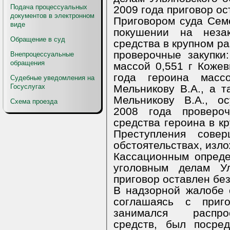
Подача процессуальных
2009 года приговор ос
документов в электронном
Приговором суда Сем
виде
покушении на незак
Обращение в суд
средства в крупном р
проверочные закупки
Внепроцессуальные
обращения
массой 0,551 г Кожев
года героина масс
Судебные уведомления на
Мельникову В.А., а т
Госуслугах
Мельникову В.А., о
Схема проезда
2008 года провероч
средства героина в кр
Преступления сове
обстоятельствах, изло
Кассационным опреде
уголовным делам Ул
приговор оставлен бе
В надзорной жалобе 
соглашаясь с приг
занимался распро
средств, был посре