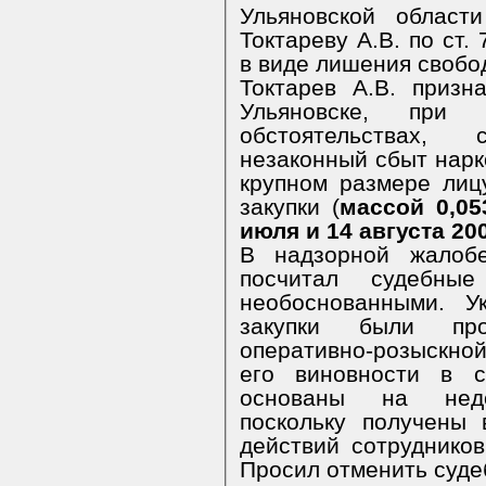
Ульяновской област
Токтареву А.В. по ст.
в виде лишения свобод
Токтарев А.В. призн
Ульяновске, при 
обстоятельствах,
незаконный сбыт нарк
крупном размере лиц
закупки (
массой 0,053
июля и 14 августа 20
В надзорной жалобе
посчитал судебны
необоснованными. У
закупки были про
оперативно-розыскной
его виновности в с
основаны на недоп
поскольку получены 
действий сотрудников
Просил отменить суд