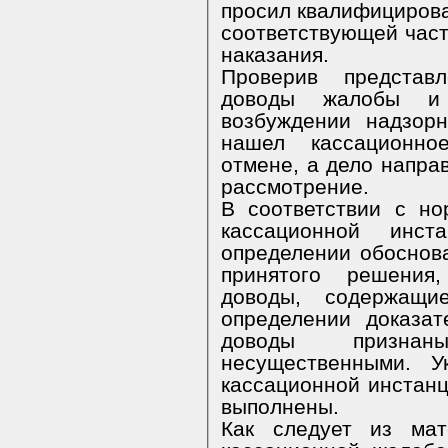
просил квалифицироват
соответствующей част
наказания.
Проверив представ
доводы жалобы и 
возбуждении надзорн
нашел кассационно
отмене, а дело напра
рассмотрение.
В соответствии с н
кассационной инс
определении обоснов
принятого решения
доводы, содержащи
определении доказат
доводы призна
несущественными. У
кассационной инстан
выполнены.
Как следует из мат