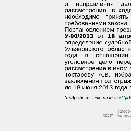
и направления де
рассмотрение, в ход
необходимо принять
требованиями закона.
Постановлением през
У-90/2013
от
18 ап
определение судебной
Ульяновского област
года в отношении 
уголовное дело пер
рассмотрение в ином 
Токтареву А.В. изб
заключения под страж
до 18 июня 2013 года 
(подробнее – см. раздел
«Суд
© 2026 У
432017, г. Ульянов