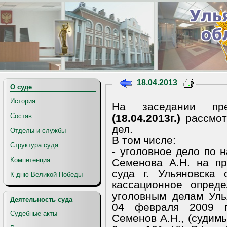
18.04.2013
О суде
История
На заседании пре
(18.04.2013г.)
рассмот
Состав
дел.
Отделы и службы
В том числе:
Структура суда
- уголовное дело по 
Компетенция
Семенова А.Н. на пр
суда г. Ульяновска
К дню Великой Победы
кассационное опред
уголовным делам Уль
Деятельность суда
04 февраля 2009 г
Судебные акты
Семенов А.Н., (судимы