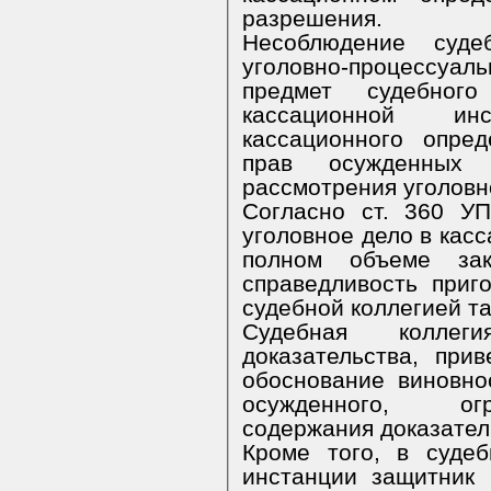
разрешения.
Несоблюдение суде
уголовно-процессуа
предмет судебног
кассационной и
кассационного опре
прав осужденных 
рассмотрения уголовн
Согласно ст. 360 У
уголовное дело в касс
полном объеме зак
справедливость приг
судебной коллегией т
Судебная коллег
доказательства, при
обоснование виновно
осужденного, ог
содержания доказател
Кроме того, в суде
инстанции защитник 