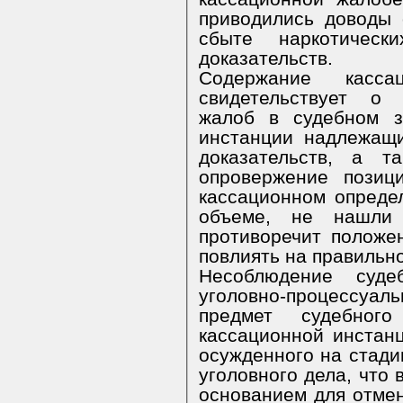
приводились доводы 
сбыте наркотически
доказательств.
Содержание касса
свидетельствует о 
жалоб в судебном з
инстанции надлежащи
доказательств, а т
опровержение позиц
кассационном опреде
объеме, не нашли 
противоречит положе
повлиять на правильн
Несоблюдение суде
уголовно-процессуа
предмет судебног
кассационной инстан
осужденного на стади
уголовного дела, что 
основанием для отме