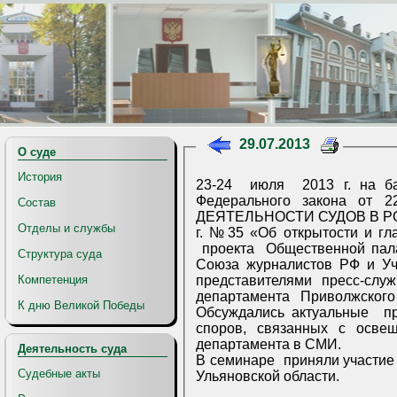
29.07.2013
О суде
История
23-24 июля 2013 г. на базе Управления Судебного департамента в
Федерального закона от 22.12.2008 г. №262- ФЗ «ОБ ОБЕСПЕЧЕНИИИ ДОСТУПА К ИНФОРМАЦИИИ О
Состав
ДЕЯТЕЛЬНОСТИ СУДОВ В РОССИЙСКО
Отделы и службы
г. №35 «Об открытости и гласности судопроизводства 
проекта Общественной палаты РФ, отдела по связям со СМИ Судебного департамента при Верховном Суде РФ,
Структура суда
Союза журналистов РФ и Учебного центра «Европейский клуб профессионалов» состоялся семинар-совещание с
представителями пресс-служб областных и республиканских 
Компетенция
К дню Великой Победы
Обсуждались актуальные проблемы доступа граждан к информации о деятельности
споров, связанных с освещением деяте
департамента в СМИ.
Деятельность суда
В семинаре приняли участие пресс-секретари Ульяновско
Судебные акты
Ульяновской области.