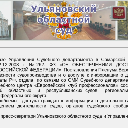
 Самарской области в свете реализации
Й ФЕДЕРАЦИИ», Постановления Пленума Верховного Суда РФ от 13
и о доступе к информации о деятельности судов» в рамках
судов, региональных Управлений Судебного
департамента Приволжского федерального округа.
 судов, а также разрешения
льности судов, органов судейского сообщества и системы Судебного
го областного суда и Управления Судебного департамента в