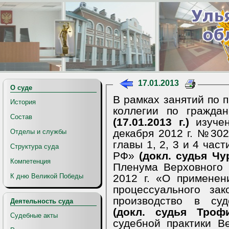
17.01.2013
О суде
В рамках занятий по 
История
коллегии по гражда
Состав
(17.01.2013 г.)
изуче
декабря 2012 г. №30
Отделы и службы
главы 1, 2, 3 и 4 час
Структура суда
РФ»
(докл. судья Чу
Компетенция
Пленума Верховного
2012 г. «О применен
К дню Великой Победы
процессуального зак
производство в суд
Деятельность суда
(докл. судья Трофи
Судебные акты
судебной практики В