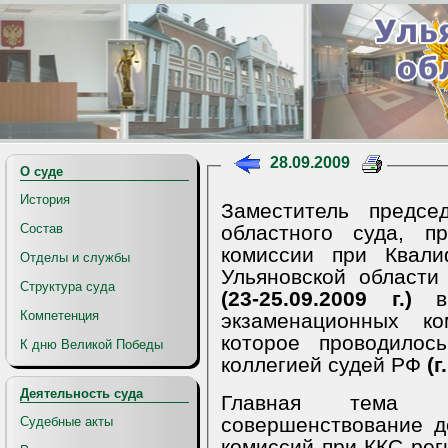
28.09.2009
О суде
История
Заместитель предсе
областного суда, п
Состав
комиссии при Квали
Отделы и службы
Ульяновской област
Структура суда
(23-25.09.2009 г.)
Компетенция
экзаменационных к
которое проводилос
К дню Великой Победы
коллегией судей РФ
(г
Деятельность суда
Главная тема 
совершенствование д
Судебные акты
комиссий при ККС рег