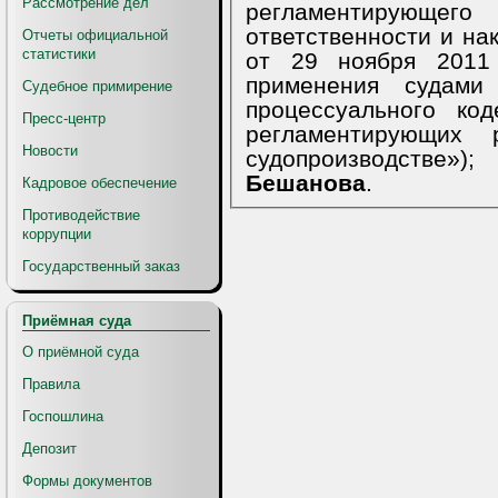
Рассмотрение дел
регламентирующег
ответственности и на
Отчеты официальной
статистики
от 29 ноября 201
применения судами
Судебное примирение
процессуального ко
Пресс-центр
регламентирующих 
Новости
судопроизводстве»)
Бешанова
.
Кадровое обеспечение
Противодействие
коррупции
Государственный заказ
Приёмная суда
О приёмной суда
Правила
Госпошлина
Депозит
Формы документов