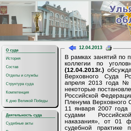
12.04.2013
О суде
В рамках занятий по 
История
коллегии по уголов
Состав
(12.04.2013г.)
обсужд
Верховного Суда Р
Отделы и службы
апреля 2013 года №
Структура суда
некоторые постановл
Компетенция
Российской Федерации
Пленума Верховного 
К дню Великой Победы
11 января 2007 года
судами Российско
Деятельность суда
наказания», от 01
Судебные акты
судебной практике п