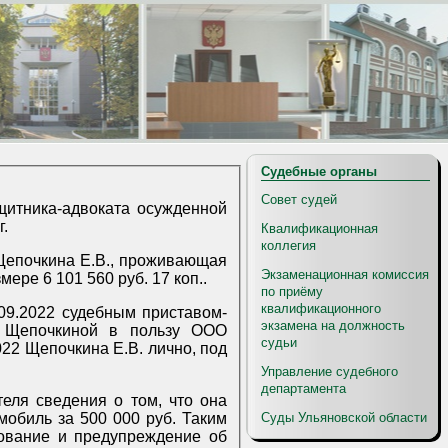
Судебные органы
Совет судей
щитника-адвоката осужденной
г.
Квалификационная
коллегия
Щепочкина Е.В., проживающая
Экзаменационная комиссия
ере 6 101 560 руб. 17 коп..
по приёму
квалификационного
09.2022 судебным приставом-
экзамена на должность
П Щепочкиной в пользу ООО
судьи
022 Щепочкина Е.В. лично, под
Управление судебного
департамента
еля сведения о том, что она
мобиль за 500 000 руб. Таким
Суды Ульяновской области
бование и предупреждение об