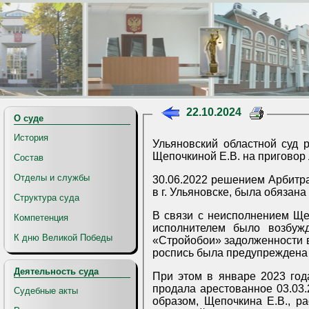
22.10.2024
О суде
История
Ульяновский областной суд 
Щепочкиной Е.В. на приговор Л
Состав
Отделы и службы
30.06.2022 решением Арбитр
в г. Ульяновске, была обязан
Структура суда
В связи с неисполнением Ще
Компетенция
исполнителем было возбуж
К дню Великой Победы
«Стройобои» задолженности в 
роспись была предупреждена о
Деятельность суда
При этом в январе 2023 год
продала арестованное 03.03.
Судебные акты
образом, Щепочкина Е.В., р