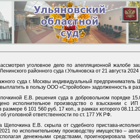
рассмотрел уголовное дело по апелляционной жалобе за
енинского районного суда г.Ульяновска от 21 августа 2024 
ажного суда г. Москвы индивидуальный предприниматель 
а выплатить в пользу ООО «Стройобои» задолженность в разм
почкиной Е.В. решения суда в добровольном порядке 15.
дено исполнительное производство о взыскании с И
размере 6 101 560 руб. 17 коп., в рамках которого 08.11.2
б уголовной ответственности по ст. 177 УК РФ.
а Щепочкина Е.В. скрыла от судебного пристава-исполнит
2021 по исполнительному производству имущество – авто
асполагая денежными средствами, проигнорировала тре