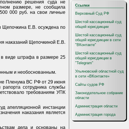
исполнению решения суда не
Ссылки
упном размере, не сообщила
500 000 руб. на свои личные
Верховный Суд РФ
Шестой кассационный суд
общей юрисдикции
ая Щепочкина Е.В. осуждена по
Шестой кассационный суд
общей юрисдикции в сети
ния наказаний Щепочкиной Е.В.
"ВКонтакте"
Шестой кассационный суд
. в виде штрафа в размере 25
общей юрисдикции в
"Telegram"
Ульяновский областной суд
конным и необоснованным.
в сети «ВКонтакте»
ние Пленума ВС РФ от 29 июня
Сайты судов РФ
и рапорта сотрудника службы
Законодательное собрание
области
Администрация области
уд апелляционной инстанции
азначения наказания является
Администрация города
льствам дела и основаны на