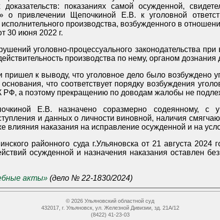
 доказательств: показаниях самой осужденной, свидете
 о привлечении Щепочкиной Е.В. к уголовной ответст
т 30 июня 2022 г.
ушений уголовно-процессуального законодательства при 
вл
и пришел к выводу, что уголовное дело было возбуждено
 основания, что соответствует порядку возбуждения уголо
6 УПК РФ, а поэтому прекращению по доводам жалобы не подле
очкиной Е.В. назначено соразмерно содеянному, с у
тупления и данных о личности виновной, наличия смягчаю
же влияния наказания на исправление осужденной и на усл
нного суда г.Ульяновска от 21 августа 2024 года в отношении Щепочкиной
ействий осужденной и назначения наказания оставлен бе
ебные акты»
(дело № 22-1830/2024)
© 2026 Ульяновский областной суд
432017, г. Ульяновск, ул. Железной Дивизии, зд. 21А/12
(8422) 41-23-03