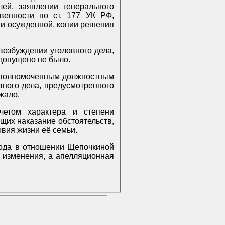
лей, заявлении генерального
венности по ст. 177 УК РФ,
возбуждении уголовного дела,
екущих процессуальную недействительность производства по нему, органом дознания допущено не было.
 уполномоченным должностным
вного дела, предусмотренного
жало.
четом характера и степени
щих наказание обстоятельств,
овия жизни её семьи.
з изменения, а апелляционная