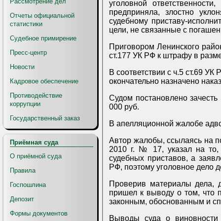
Рассмотрение дел
уголовной ответственности
предприняла, злостно укло
Отчеты официальной
судебному приставу-исполни
статистики
цели, не связанные с погаше
Судебное примирение
Приговором Ленинского районн
Пресс-центр
Новости
В соответствии с ч.5 ст.69 У
Кадровое обеспечение
Противодействие
Судом постановлено зачесть 
коррупции
000 руб.
Государственный заказ
В апелляционной жалобе адво
Автор жалобы, ссылаясь на п
Приёмная суда
2010 г. № 17, указал на то
О приёмной суда
судебных приставов, а заявление генерального директора ООО «Стройобои» не соответствовало требованиям УПК
РФ, поэтому уголовное дело 
Правила
Проверив материалы дела, 
Госпошлина
пришел к выводу о том, что 
Депозит
законным, обоснованным и с
Формы документов
Выводы суда о виновности 