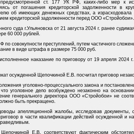
, предусмотренной ст. 177 УК РФ, каких-либо мер к 
няясь от погашения кредиторской задолженности в кр
телю об имеющих денежных средствах, а израсходовала 
нием кредиторской задолженности перед ООО «Стройобои».
ого суда г.Ульяновска от 21 августа 2024 г. ранее судим
ст.177 УК РФ к штрафу в размере 60 000 рублей.
К РФ по совокупности преступлений, путем частичного сложе
окончательно назначено наказание в виде штрафа в размере 75 000 руб.
исполненное наказание по приговору от 19 апреля 2024 г
кат осужденной Щепочкиной Е.В. посчитал приговор неза
оложения уголовно-процессуального закона и постановле
, что уголовное дело возбуждено незаконно на основани
должно быть прекращено.
доводы апелляционной жалобы, исследовав документы, с
приговор в части квалификации действий осужденной и н
праведливым.
Щепочкиной Е.В. соответствуют фактическим обстояте