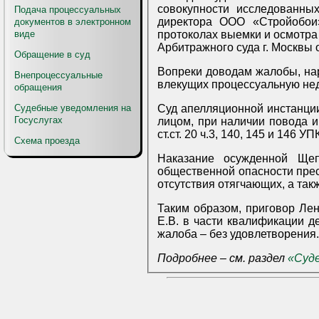
совокупности исследованных
Подача процессуальных
директора ООО «Стройобои»
документов в электронном
протоколах выемки и осмотра исполнительного производства, возбужденного в отношении осужденной, копии решения
виде
Арбитражного суда г. Москвы о
Обращение в суд
Вопреки доводам жалобы, нар
Внепроцессуальные
обращения
Суд апелляционной инстанци
Судебные уведомления на
Госуслугах
лицом, при наличии повода и
ст.ст. 20 ч.3, 140, 145 и 14
Схема проезда
Наказание осужденной Щеп
общественной опасности прес
отсутствия отягчающих, а так
Таким образом, приговор Ленинского райо
Е.В. в части квалификации д
жалоба – без удовлетворения.
Подробнее – см. раздел
«Суд