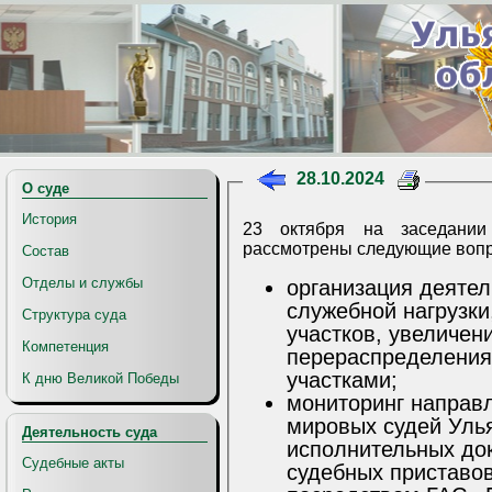
28.10.2024
О суде
История
23 октября на заседании
рассмотрены следующие воп
Состав
Отделы и службы
организация деятел
служебной нагрузки
Структура суда
участков, увеличен
Компетенция
перераспределения
участками;
К дню Великой Победы
мониторинг направ
мировых судей Уль
Деятельность суда
исполнительных до
Судебные акты
судебных приставов