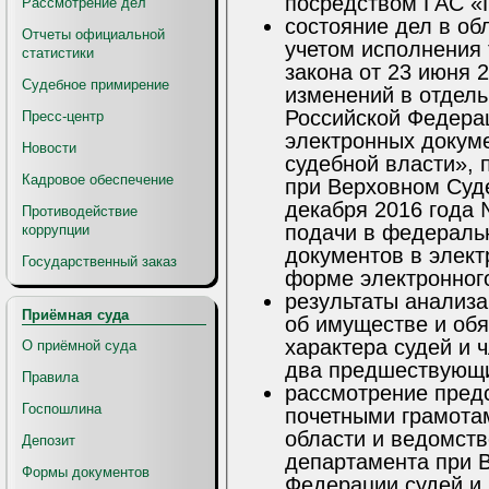
посредством ГАС «
Рассмотрение дел
состояние дел в об
Отчеты официальной
учетом исполнения
статистики
закона от 23 июня 
Судебное примирение
изменений в отдел
Российской Федера
Пресс-центр
электронных докуме
Новости
судебной власти», 
Кадровое обеспечение
при Верховном Суд
декабря 2016 года
Противодействие
подачи в федераль
коррупции
документов в элект
Государственный заказ
форме электронног
результаты анализа
Приёмная суда
об имуществе и об
характера судей и 
О приёмной суда
два предшествующи
Правила
рассмотрение пред
Госпошлина
почетными грамота
области и ведомст
Депозит
департамента при 
Формы документов
Федерации судей и 