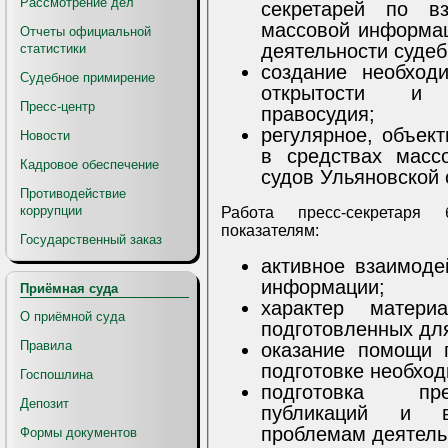
Рассмотрение дел
секретарей по в
массовой информации и всестороннему освещению
Отчеты официальной
деятельности судеб
статистики
создание необход
Судебное примирение
открытости и 
Пресс-центр
правосудия;
регулярное, объек
Новости
в средствах масс
Кадровое обеспечение
судов Ульяновской 
Противодействие
коррупции
Работа пресс-секретаря
показателям:
Государственный заказ
активное взаимоде
информации;
Приёмная суда
характер матери
О приёмной суда
подготовленных дл
Правила
оказание помощи 
подготовке необхо
Госпошлина
подготовка пре
Депозит
публикаций и в
проблемам деятель
Формы документов