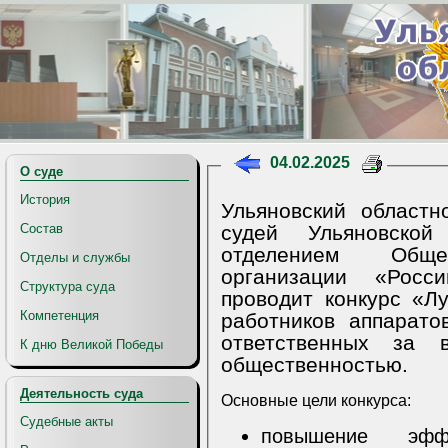
04.02.2025
О суде
История
Ульяновский област
судей Ульяновско
Состав
отделением Общер
Отделы и службы
организации «Росс
Структура суда
проводит конкурс «Л
Компетенция
работников аппарато
ответственных за
К дню Великой Победы
общественностью.
Деятельность суда
Основные цели конкурса:
Судебные акты
повышение эфф