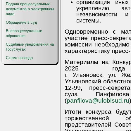
организация иных
Подача процессуальных
укреплению авт
документов в электронном
независимости и
виде
системы.
Обращение в суд
Одновременно с мат
Внепроцессуальные
обращения
участие пресс-секретаря в этой работе, конкурсной
комиссии необходимо
Судебные уведомления на
Госуслугах
характеристику пресс-
Схема проезда
Материалы на Конку
2025 года по адресу:
г. Ульяновск, ул. Же
Ульяновский областной
12-99, пресс-секретарь Ульяновского об
суда Панфилов
(
panfilova@uloblsud.ru
Итоги конкурса буд
торжественной обс
представителей Совет
Ульяновского регионального отделения