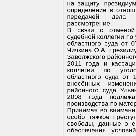
на защиту, президиум
определение в отнош
передачей дела 
рассмотрение.
В связи с отменой 
судебной коллегии по
областного суда от 
Чичкина О.А. президи
Заволжского районного
2011 года и кассац
коллегии по угол
областного суда от 
внесённых изменен
районного суда Улья
2008 года подлеж
производства по матер
Принимая во внимание
особо тяжкое прест
свободы, данные о е
обеспечения услови