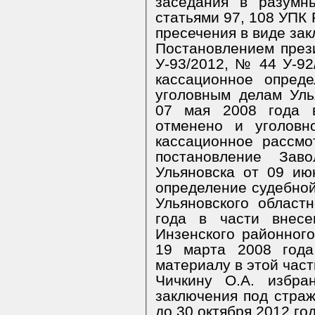
заседания в разумн
статьями 97, 108 УПК
пресечения в виде за
Постановлением през
У-93/2012, № 44 У-92
кассационное опред
уголовным делам Уль
07 мая 2008 года 
отменено и уголовн
кассационное рассмо
постановление Заво
Ульяновска от 09 ию
определение судебной
Ульяновского област
года в части внесе
Инзенского районного
19 марта 2008 года
материалу в этой час
Чичкину О.А. избра
заключения под страж
до 30 октября 2012 го