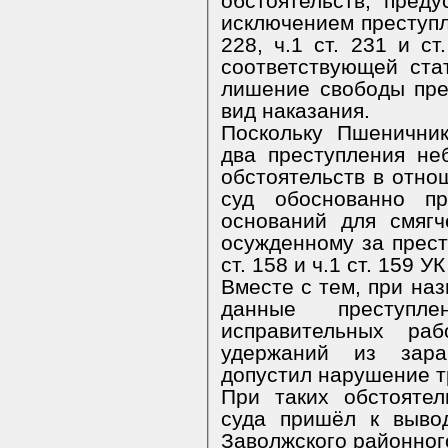
обстоятельств, пред
исключением преступл
228, ч.1 ст. 231 и с
соответствующей ст
лишение свободы пре
вид наказания.
Поскольку Пшенични
два преступления не
обстоятельств в отно
суд обоснованно п
оснований для смягч
осужденному за прест
ст. 158 и ч.1 ст. 159 У
Вместе с тем, при на
данные преступл
исправительных ра
удержаний из зар
допустил нарушение тр
При таких обстоятел
суда пришёл к выво
Заволжского районного