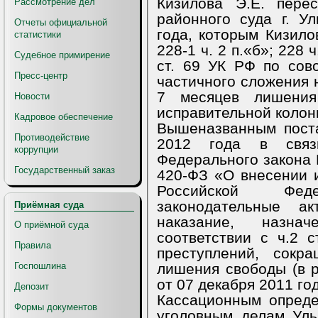
Кизилова Э.Е. пере
Рассмотрение дел
районного суда г. У
Отчеты официальной
года, которым Кизилов
статистики
228-1 ч. 2 п.«б»; 228 
Судебное примирение
ст. 69 УК РФ по сов
Пресс-центр
частичного сложения 
7 месяцев лишени
Новости
исправительной колон
Кадровое обеспечение
Вышеназванным пост
Противодействие
2012 года в связ
коррупции
Федерального закона 
Государственный заказ
420-ФЗ «О внесении 
Российской Фе
законодательные а
Приёмная суда
наказание, назна
О приёмной суда
соответствии с ч.2 
Правила
преступлений, сок
лишения свободы (в 
Госпошлина
от 07 декабря 2011 го
Депозит
Кассационным опреде
Формы документов
уголовным делам Уль