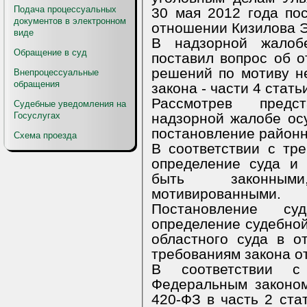
Подача процессуальных
30 мая 2012 года по
документов в электронном
отношении Кизилова Э
виде
В надзорной жалоб
Обращение в суд
поставил вопрос об 
решений по мотиву н
Внепроцессуальные
обращения
закона - части 4 стать
Рассмотрев предс
Судебные уведомления на
надзорной жалобе ос
Госуслугах
постановление район
Схема проезда
В соответствии с тр
определение суда и
быть законным
мотивированными.
Постановление с
определение судебной
областного суда в о
требованиям закона от
В соответствии с
Федеральным законо
420-ФЗ в часть 2 ста