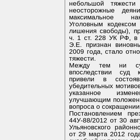
небольшой тяжести
неосторожные деян
максимальное нак
Уголовным кодексом
лишения свободы), п
ч. 1 ст. 228 УК РФ, 
Э.Е. признан виновн
2009 года, стало отн
тяжести.
Между тем
ни с
впоследствии суд 
привели в состоя
убедительных мотивов
указанное измен
улучшающим положени
вопроса о сокращении 
Постановлением пре
44У-88/2012 от 30 ав
Ульяновского районн
от 29 марта 2012 год