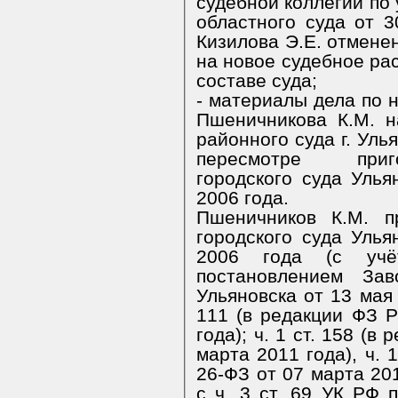
судебной коллегии по
областного суда от 
Кизилова Э.Е. отмене
на новое судебное рас
составе суда;
- материалы дела по 
Пшеничникова К.М. н
районного суда г. Уль
пересмотре приго
городского суда Улья
2006 года.
Пшеничников К.М. п
городского суда Улья
2006 года (с учё
постановлением Зав
Ульяновска от 13 мая 
111 (в редакции ФЗ 
года); ч. 1 ст. 158 (
марта 2011 года), ч. 
26-ФЗ от 07 марта 201
с ч. 3 ст. 69 УК РФ 