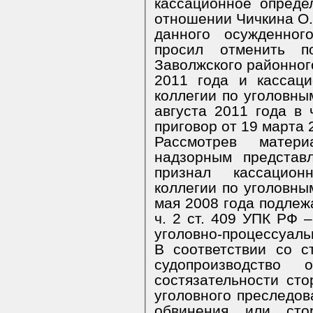
кассационное опреде
отношении Чичкина О.
данного осужденног
просил отменить п
Заволжского районного
2011 года и кассац
коллегии по уголовны
августа 2011 года в
приговор от 19 марта 
Рассмотрев матер
надзорным представ
признал кассацион
коллегии по уголовны
мая 2008 года подлеж
ч. 2 ст. 409 УПК РФ 
уголовно-процессуаль
В соответствии со 
судопроизводство 
состязательности сто
уголовного преследов
обвинения или сто