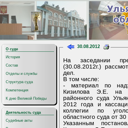
30.08.2012
О суде
История
На заседании пре
(30.08.2012г.) рассм
Состав
дел.
Отделы и службы
В том числе:
Структура суда
- материал по над
Компетенция
Кизилова Э.Е. на п
районного суда Улья
К дню Великой Победы
2012 года и кассац
коллегии по угол
Деятельность суда
областного суда от 30
Судебные акты
Указанным постано