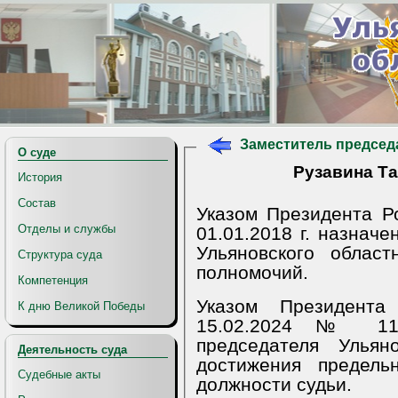
Заместитель председ
О суде
Рузавина Т
История
Состав
Указом Президента 
Отделы и службы
01.01.2018 г. назнач
Ульяновского облас
Структура суда
полномочий.
Компетенция
Указом Президента
К дню Великой Победы
15.02.2024 № 117
председателя Ульян
Деятельность суда
достижения предель
Судебные акты
должности судьи.