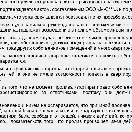
ено, что причиной пролива явился срыв шланга на системе 
подтверждается актом, составленным ООО «М-С***», и по д
ицали, что установку шланга производил по их просьбе их р
ствах суд правильно руководствовался положениями ст.
жданина, подлежит возмещению в полном объеме лицом, п
ил, что в данном случае по вине ответчиков причинен ущ
они, как собственники, должны поддерживать свое жилье в
ия прав других собственников помещений в многоквартирн
о на момент пролива квартиры ответчики являлись собст
паривается.
м, что фактически квартира, из которой произошел пролив
аны ей, а они не имели возможности попасть в квартиру,
.
из того, что на момент пролива квартиры право собственн
арегистрировано за ответчиками, поэтому они должны
тановлено и никем не оспаривается, что причиной пролива
*, которой были переданы ключи, в квартиру не вселялась
квартира была свободна от вещей, никаких действий, кот
ло,
доказательств того, что пролив произошел из-за дей