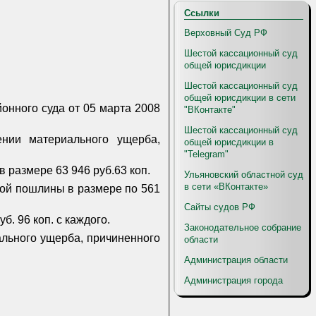
Ссылки
Верховный Суд РФ
Шестой кассационный суд
общей юрисдикции
Шестой кассационный суд
общей юрисдикции в сети
онного суда от 05 марта 2008
"ВКонтакте"
Шестой кассационный суд
ении материального ущерба,
общей юрисдикции в
"Telegram"
 в размере 63
946 руб.63 коп.
Ульяновский областной суд
в сети «ВКонтакте»
нной пошлины в размере по 561
.
Сайты судов РФ
б. 96 коп. с каждого.
Законодательное собрание
ального ущерба, причиненного
области
Администрация области
Администрация города