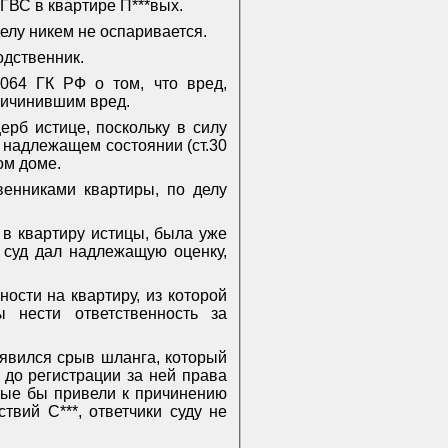
ГВС в квартире П***вых.
елу никем не оспаривается.
одственник.
1064 ГК РФ о том, что вред,
ричинившим вред.
ерб истице, поскольку в силу
 надлежащем состоянии (ст.30
ом доме.
венниками квартиры, по делу
 в квартиру истицы, была уже
 суд дал надлежащую оценку,
ости на квартиру, из которой
 нести ответственность за
 явился срыв шланга, который
 до регистрации за ней права
орые бы привели к причинению
ствий С***, ответчики суду не