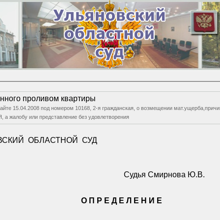
нного проливом квартиры
 сайте 15.04.2008 под номером 10168, 2-я гражданская, о возмещении мат.ущерба,прич
 а жалобу или представление без удовлетворения
ВСКИЙ
ОБЛАСТНОЙ
СУД
Судья Смирнова Ю.В.
О П Р Е Д Е Л Е Н И Е