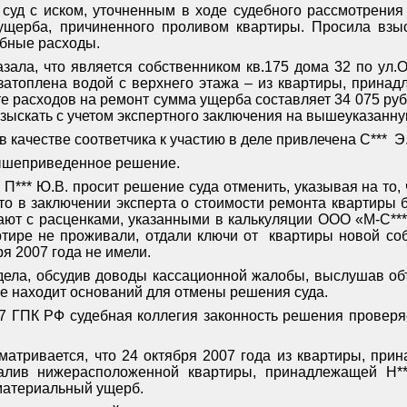
 суд с иском, уточненным в ходе судебного рассмотрения д
ущерба, причиненного проливом квартиры. Просила взы
дебные расходы.
зала, что является собственником кв.175 дома 32 по ул.О*
затоплена водой с верхнего этажа – из квартиры, прина
е расходов на ремонт сумма ущерба составляет 34 075 руб. 
зыскать с учетом экспертного заключения на вышеуказанну
в качестве соответчика к участию в деле привлечена С***
Э
ышеприведенное решение.
П*** Ю.В. просит решение суда отменить, указывая на то,
 что в заключении эксперта о стоимости ремонта квартир
ают с расценками, указанными в калькуляции ООО «М-С***»
тире не проживали, отдали ключи от
квартиры новой соб
ря 2007 года не имели.
ела, обсудив доводы кассационной жалобы, выслушав объя
 не находит оснований для отмены решения суда.
347 ГПК РФ судебная коллегия законность решения провер
матривается, что 24 октября 2007 года из квартиры, пр
алив нижерасположенной квартиры, принадлежащей Н***
материальный ущерб.