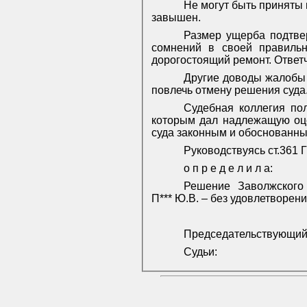
Не могут быть приняты 
завышен.
Размер ущерба подтвер
сомнений в своей правильн
дорогостоящий ремонт. Ответч
Другие доводы жалобы 
повлечь отмену решения суда
Судебная коллегия пол
которым дал надлежащую оце
суда законным и обоснованны
Руководствуясь ст.361 
о п р е д е л и л а:
Решение
Заволжского 
П*** Ю.В. – без удовлетворени
Председательствующи
Судьи: