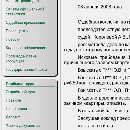
Рассмотрение дел
08 апреля 2008 года
Отчеты официальной
статистики
Судебная коллегия по г
Судебное примирение
председательствующего
Пресс-центр
судей
Королевой А.В., 
Новости
рассмотрела дело по к
Кадровое обеспечение
года, по которому постановле
Противодействие
Исковые требования Н
коррупции
причиненного заливом кварти
Государственный заказ
Взыскать с П*** Ю.В. и 
Взыскать с П*** Ю.В., 
руб.50 коп. с каждого, расход
Приёмная суда
Взыскать с П*** Ю.В., П
О приёмной суда
В удовлетворении исков
Правила
заливом квартиры, отказать.
Госпошлина
В остальной части иска 
Депозит
Заслушав доклад предс
Формы документов
у с т а н о в и л а: