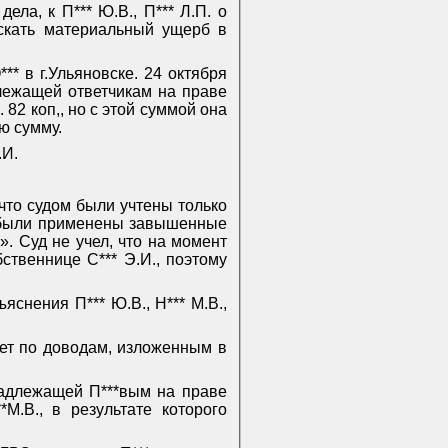
ела, к П*** Ю.В., П*** Л.П. о
скать материальный ущерб в
** в г.Ульяновске. 24 октября
длежащей ответчикам на праве
82 коп,, но с этой суммой она
ю сумму.
.И.
 что судом были учтены только
ы были применены завышенные
. Суд не учел, что на момент
ственнице С*** Э.И., поэтому
снения П*** Ю.В., Н*** М.В.,
яет по доводам, изложенным в
инадлежащей П***вым на праве
М.В., в результате которого