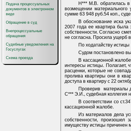
Н*** М.В. обратилась в
Подача процессуальных
возмещении материального 
документов в электронном
сумме 63 948 руб.54 коп., су
виде
В обоснование иска ука
Обращение в суд
2007 года ее квартира была 
Внепроцессуальные
собственности. Согласно смет
обращения
не согласна. Просила ущерб в
Судебные уведомления на
По ходатайству истицы 
Госуслугах
Судом постановлено в
Схема проезда
В кассационной жалобе 
интересы истицы. Полагает,
расценки, которые не совпад
пролива квартиры они в квар
доступа в квартиру с 22 октяб
Проверив
материалы д
С*** Э.И., судебная коллегия
В соответствии со ст.
кассационной жалобе.
Из материалов дела ус
собственности, произошел з
имуществу истицы причинен 