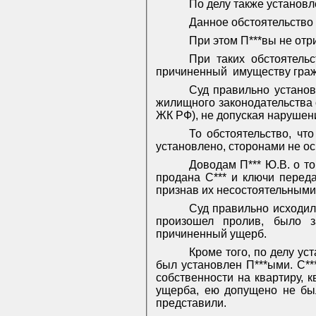
По делу также установл
Данное обстоятельство 
При этом П***вы не отр
При таких обстоятель
причиненный
имуществу гра
Суд правильно установ
жилищного законодательства 
ЖК РФ), не допуская нарушен
То обстоятельство, чт
установлено, сторонами не ос
Доводам П*** Ю.В. о то
продана С*** и ключи перед
признав их несостоятельными
Суд правильно исходил 
произошел пролив, было з
причиненный ущерб.
Кроме того, по делу ус
был установлен П***ыми. С**
собственности на квартиру, 
ущерба, ею допущено не бы
представили.