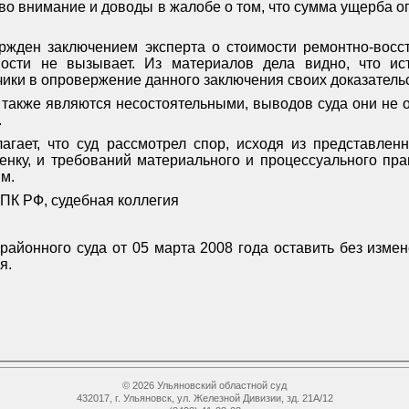
во внимание и доводы в жалобе о том, что сумма ущерба о
жден заключением эксперта о стоимости ремонтно-восст
ости не вызывает. Из материалов дела видно, что ис
ики в опровержение данного заключения своих доказательс
также являются несостоятельными, выводов суда они не о
.
агает, что суд рассмотрел спор, исходя из представлен
нку, и требований материального и процессуального пра
м.
ГПК РФ, судебная коллегия
районного суда от 05 марта 2008 года оставить без изме
я.
й
© 2026 Ульяновский областной суд
432017, г. Ульяновск, ул. Железной Дивизии, зд. 21А/12