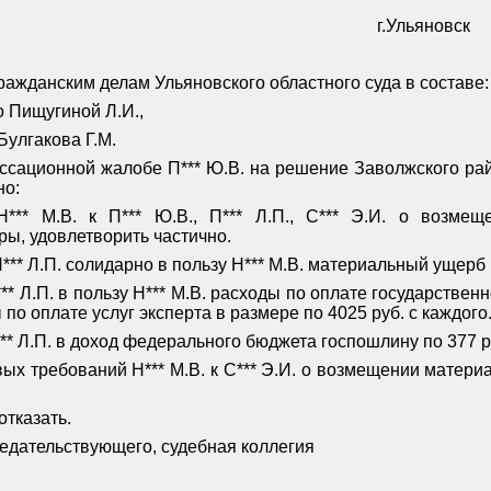
г.Ульяновск
ражданским делам Ульяновского областного суда в составе:
 Пищугиной Л.И.,
Булгакова Г.М.
ассационной жалобе П*** Ю.В. на решение Заволжского рай
но:
*** М.В. к П*** Ю.В., П*** Л.П., С*** Э.И. о возмещ
ры, удовлетворить частично.
П*** Л.П. солидарно в пользу Н*** М.В. материальный ущерб
П*** Л.П. в пользу Н*** М.В. расходы по оплате государстве
ы по оплате услуг эксперта в размере по 4025 руб. с каждого
*** Л.П. в доход федерального бюджета госпошлину по 377 ру
ых требований Н*** М.В. к С*** Э.И. о возмещении матери
отказать.
едательствующего, судебная коллегия