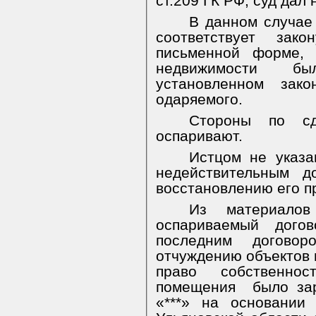
ст.209 ГК РФ, суд дал
В данном случае
соответствует зак
письменной форме, 
недвижимости бы
установленном зак
одаряемого.
Стороны по сд
оспаривают.
Истцом не указа
недействительным д
восстановлению его п
Из материалов
оспариваемый дого
последним догово
отчуждению объектов 
право собственно
помещения
было за
«***» на основании