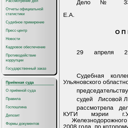
Рассмотрение дел
Дело № 33-**
Отчеты официальной
Е.А.
статистики
Судебное примирение
Пресс-центр
О П 
Новости
Кадровое обеспечение
29 апреля 2
Противодействие
коррупции
Государственный заказ
Судебная колл
Ульяновского областно
Приёмная суда
председательству
О приёмной суда
судей
Лисовой Л
Правила
рассмотрела де
Госпошлина
КУГИ мэрии г.У
Депозит
Железнодорожного 
Формы документов
2008 года, по котором