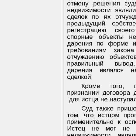
отмену решения суд
недвижимости являл
сделок по их отчуж
предыдущий собстве
регистрацию своег
спорные объекты не
дарения по форме и
требованиям закон
отчуждению объекто
правильный
вывод
дарения являлся н
сделкой.
Кроме того, п
признании договора
для истца не наступа
Суд также прише
том, что истцом про
применительно к ос
Истец не мог не 
недвижимости явля