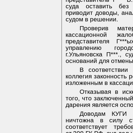
суда оставить без
приводит доводы, ан
судом в решении.
Проверив
мате
кассационной жал
представителя Г***
управлению горо
г.Ульяновска П***., 
оснований для отмены
В соответствии
коллегия законность 
изложенным в кассаци
Отказывая в иск
того, что заключенны
дарения является осп
Доводам КУГИ 
ничтожна в силу с
соответствует треб