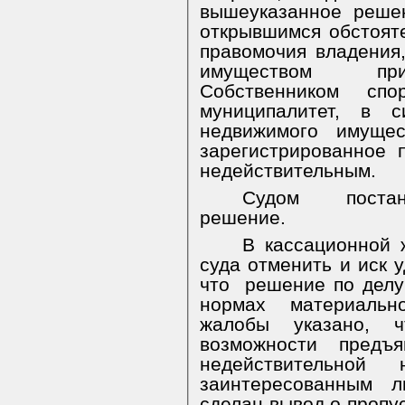
вышеуказанное реше
открывшимся обстояте
правомочия владения
имуществом прин
Собственником спо
муниципалитет, в 
недвижимого имущес
зарегистрированное п
недействительным.
Судом постан
решение.
В кассационной 
суда отменить и иск у
что
решение по делу
нормах материальн
жалобы указано, 
возможности предъ
недействительной
заинтересованным л
сделан вывод о пропус