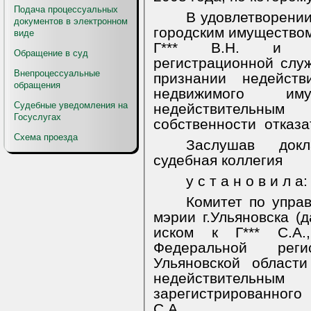
Подача процессуальных
В удовлетворении
документов в электронном
городским имуществом 
виде
Г*** В.Н. и Уп
Обращение в суд
регистрационной слу
Внепроцессуальные
признании недейств
обращения
недвижимого и
Судебные уведомления на
недействительным 
Госуслугах
собственности
отказа
Схема проезда
Заслушав докл
судебная коллегия
у с т а н о в и л а:
Комитет по упра
мэрии г.Ульяновска (
иском к Г*** С.А.
Федеральной рег
Ульяновской област
недействительн
зарегистрированного
С.А.