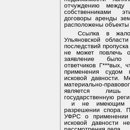
отчуждению между
собственниками э
договоры аренды зем
расположены объекты
Ссылка в жал
Ульяновской област
последствий пропуска 
не может повлечь о
заявление было с
ответчиков Г***вых, 
применения судом п
исковой давности. 
материально-правов
является лишь 
государственную рег
и не имеющим м
разрешении спора. П
УФРС о применении 
исковой давности н
рассмотрения дела.