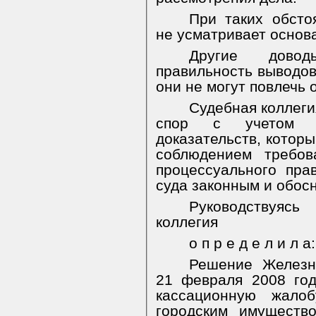
При таких обсто
не усматривает основ
Другие довод
правильность выводов
они не могут повлечь 
Судебная коллеги
спор с учетом пр
доказательств, котор
соблюдением требов
процессуального пра
суда законным и обос
Руководствуяс
коллегия
о п р е д е л и л а:
Решение
Железн
21 февраля 2008 год
кассационную жало
городским имуществ