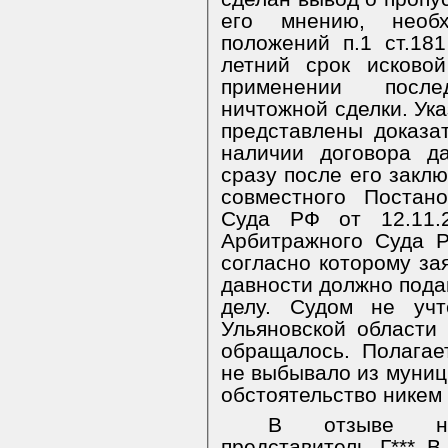
его мнению, необ
положений п.1 ст.18
летний срок исково
применении послед
ничтожной сделки. Ука
представлены доказат
наличии договора д
сразу после его заклю
совместного Постан
Суда РФ от 12.11
Арбитражного Суда 
согласно которому за
давности должно подав
делу. Судом не уч
Ульяновской области
обращалось. Полагае
не выбывало из муни
обстоятельство никем
В отзыве на
представитель Г*** В