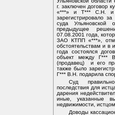
Ульяновской области о
г. заключен договор 
«***» и Т*** С.Н. 
зарегистрировало за
суда Ульяновской о
предыдущее решен
07.08.2001 года, кот
ЗАО КТПП «***», от
обстоятельствам и в и
года состоялся дого
объект между Г*** В
(продавец)
и его пр
также было зарегистр
Г*** В.Н. подарила спо
Суд правильн
последствия для истц
дарения недействител
иные, указанные в
недвижимости, истцом
Доводы кассацио