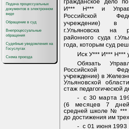
гражданское дело п
Подача процессуальных
И*** Н*** и Упра
документов в электронном
виде
Российской Феде
учреждение) в Ж
Обращение в суд
г.Ульяновска на 
Внепроцессуальные
обращения
районного суда г.Ул
года, которым суд реш
Судебные уведомления на
Госуслугах
Иск У*** И*** Н**
Схема проезда
Обязать Управ
Российской Ф
учреждение) в Железн
Ульяновской области
стаж
педагогической д
-
с 30 марта 199
(6 месяцев 7 дне
средней школе № *** 
до достижения
им трех
-
с 01 июня 1993 г