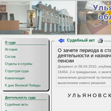
Судебный акт
О суде
О зачете периода в ст
История
деятельности и назна
Состав
пенсии
Отделы и службы
Документ от 06.04.2010, опубли
Структура суда
16454, 2-я гражданская, о зачет
назначении досрочной тр.пенсии
Компетенция
вынесением нового решения
К дню Великой Победы
У Л Ь Я Н О В С 
Деятельность суда
Судебные акты