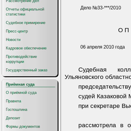
Рассмотрение дел
Дело №33-***/2010
Отчеты официальной
статистики
Судебное примирение
О П 
Пресс-центр
Новости
06 апреля 2010 года
Кадровое обеспечение
Противодействие
коррупции
Судебная
кол
Государственный заказ
Ульяновского областно
Приёмная суда
председательству
О приёмной суда
судей Казаковой М
Правила
при секретаре Вы
Госпошлина
Депозит
рассмотрела в о
Формы документов