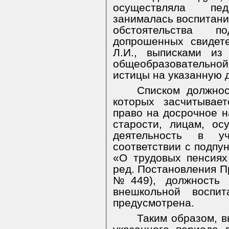
осуществляла педа
занималась воспитани
обстоятельства по
допрошенных свидетел
Л.И., выписками из
общеобразовательн
истицы на указанную 
Списком должнос
которых засчитывае
право на досрочное н
старости, лицам, ос
деятельность в у
соответствии с подпун
«О трудовых пенсиях
ред. Постановления П
№449), должность о
внешкольной воспи
предусмотрена.
Таким образом, в