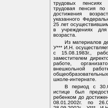
трудовых пенсиях
трудовая пенсия по
достижения возрас
указанного Федераль
25 лет осуществившим
в учреждениях для
возраста.
Из материалов де
У*** И.Н. осуществляе
с 15.08.1983г., ра
заместителем директ
работе, организа
внешкольной раб
общеобразовательн
школе-интернате.
В период с 30.0
истице был предос
ребенком до достижен
08.01.2002г. по 26.
28.09.2002г. У*** И.