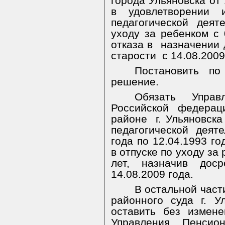
города Ульяновска от 
в удовлетворении
педагогической деят
уходу за ребенком с 0
отказа в
назначении 
старости
с 14.08.2009
Постановить п
решение.
Обязать Управ
Российской федерац
районе
г. Ульяновска
педагогической деят
года по 12.04.1993 г
в отпуске по уходу за
лет, назначив дос
14.08.2009 года.
В остальной част
районного суда г. У
оставить без измен
Управления Пенси