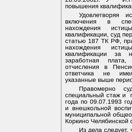
повышения квалифика
Удовлетворяя и
включения в спе
нахождения исти
квалификации, суд пе
статью 187 ТК РФ, пр
нахождения исти
квалификации за н
заработная плата,
отчисления в Пенс
ответчика не име
указанные выше перио
Правомерно су
специальный стаж и
года по 09.07.1993 г
и внешкольной воспи
муниципальной общеоб
Коркино Челябинской 
Из дела следует,