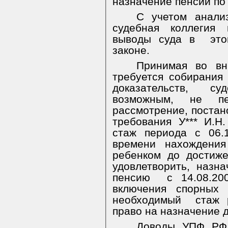
назначение пенсии по 
С учетом анали
судебная коллегия
выводы суда в
эт
законе.
Принимая во вн
требуется собирания
доказательств, с
возможным, не п
рассмотрение, постан
требования У*** И.Н
стаж периода с 06.1
времени
нахождения 
ребенком до достиже
удовлетворить, назна
пенсию
с 14.08.20
включения спорных 
необходимый
стаж 
право на назначение 
Доводы УПФ РФ