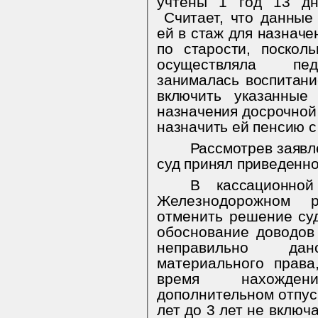
учтены 1 год 13 дн
Считает, что данны
ей в стаж для назначе
по старости, поскол
осуществляла педа
занималась воспитани
включить указанны
назначения досрочной 
назначить ей пенсию с 
Рассмотрев заявл
суд принял приведенн
В кассационн
Железнодорожном р
отменить решение суд
обоснование доводов
неправильно да
материального права
время нахожде
дополнительном отпус
лет до 3 лет не включ