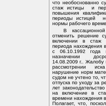
что необоснованно с
стаж истицы
и пе
повышения квалифик
периоды истицей
н
нормы рабочего време
В кассационно
отменить решение с
включении в стаж п
периода нахождения в
с 06.10.1992 года 
назначении
дос
14.08.2009 г.. Жалобу
рассмотрении иск
нарушение норм матер
судом не учтено то, ч
отпуска по уходу за р
лет законодательство
на включение в ста
времени нахождения в 
Полагает, что, поско