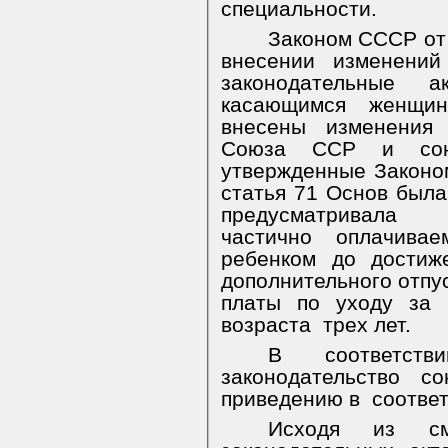
специальности.
Законом СССР от
внесении изменений
законодательные 
касающимся женщи
внесены изменения 
Союза ССР и союз
утвержденные Законо
статья 71 Основ была
предусматривала 
частично оплачива
ребенком до достиж
дополнительного отпу
платы по уходу за 
возраста
трех лет.
В соответст
законодательство с
приведению в
соотве
Исходя из см