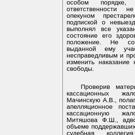
особом порядке,
ответственности н
опекуном престаре
подпиской о невыез
выполнял все указа
состояние его здоро
положение. Не сог
выданной ему учас
несправедливым и про
изменить наказание
свободы.
Проверив матер
кассационных жал
Мачинскую А.В., пол
апелляционное пост
кассационную жал
Митяшова Ф.Ш., адв
объеме поддержавших
судебная коллеги