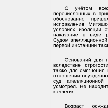
С учётом всех
перечисленных в при
обоснованно приш
исправление Митяшо
условиях изоляции 
наказание в виде р
Судом апелляционной
первой инстанции так
Оснований для п
вследствие строгост
также для смягчения 
отношении осужденно
суд апелляционной
усмотрел. Не находи
коллегия.
Возраст осужд