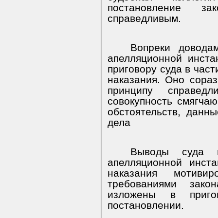
постановление за
справедливым.
Вопреки довода
апелляционной инст
приговору суда в час
наказания. Оно сора
принципу справед
совокупность смягча
обстоятельств, данны
дела
Выводы суда 
апелляционной инст
наказания мотиви
требованиями зако
изложены в приго
постановлении.