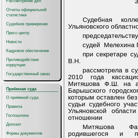
3
Рассмотрение дел
Отчеты официальной
статистики
Судебная колл
Судебное примирение
Ульяновского областно
Пресс-центр
председательству
Новости
судей
Мелехина П
Кадровое обеспечение
при секретаре с
Противодействие
В.Н.
коррупции
рассмотрела в с
Государственный заказ
2010 года кассаци
Митяшова Ф.Ш. на а
Приёмная суда
Барышского городско
которым оставлен без
О приёмной суда
судьи судебного уч
Правила
Ульяновской област
Госпошлина
отношении
Депозит
Митяшова Фа
родившегося и п
Формы документов