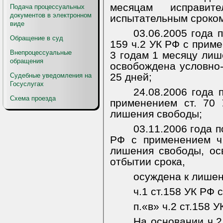
месяцам исправит
Подача процессуальных
документов в электронном
испытательным сроком 
виде
03.06.2005 года п
Обращение в суд
159 ч.2 УК РФ с приме
Внепроцессуальные
3 годам 1 месяцу лиш
обращения
освобождена условно-
25 дней;
Судебные уведомления на
Госуслугах
24.08.2006 года 
Схема проезда
применением ст. 70
лишения свободы;
03.11.2006 года по
РФ с применением ч.
лишения свободы, ос
отбытии срока,
осуждена к лишен
ч.1 ст.158 УК РФ 
п.«в» ч.2 ст.158 
На основании ч.2