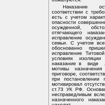
Наказание о
соответствии с треб
есть с учетом харак
опасности совершенн
осужденной, обст
отягчающего наказа
исправление осужде
семьи. С учетом все
обоснованно приш
исправление Титовой
условиях
изоляции
наказание в
виде
мотивы назначения
приговоре, соответст
при постановлении 
мотивировал отсутст
ст.73 УК РФ. Основа
несправедливым всле
назначенного наказа
находит.