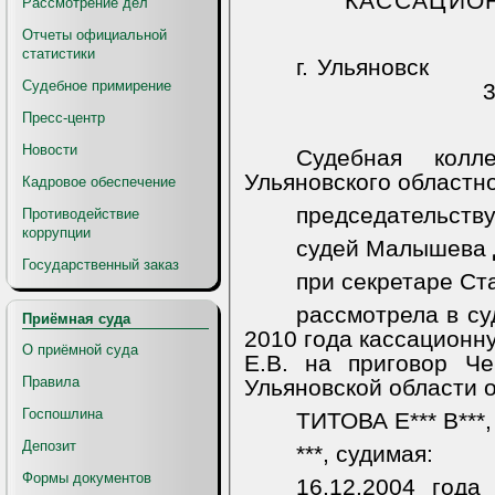
КАССАЦИО
Рассмотрение дел
Отчеты официальной
статистики
г. Ульяновск
Судебное примирение
3
Пресс-центр
Новости
Судебная колл
Ульяновского областно
Кадровое обеспечение
председательству
Противодействие
коррупции
судей Малышева Д
Государственный заказ
при секретаре Ст
рассмотрела в с
Приёмная суда
2010 года кассационн
О приёмной суда
Е.В. на приговор Че
Правила
Ульяновской области о
Госпошлина
ТИТОВА Е*** В***,
Депозит
***, судимая:
Формы документов
16.12.2004 года