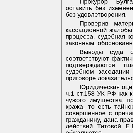
Прокурор Булг
оставить без измене
без удовлетворения.
Проверив матер
кассационной жалобы
процесса, судебная к
законным, обоснованн
Выводы суда о
соответствуют фактич
подтверждаются тщ
судебном заседании
приговоре доказатель
Юридическая оцен
ч.1 ст.158 УК РФ как 
чужого имущества, по
кража, то есть тайн
совершенное с причи
гражданину,
дана пра
действий Титовой Е.
обжалуются.