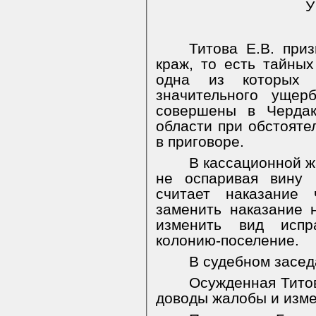
У
Титова Е.В. при
краж, то есть тайны
одна из которых 
значительного ущер
совершены в Чердак
области при
обстояте
в приговоре.
В кассационной ж
не оспаривая вину 
считает наказание 
заменить наказание 
изменить вид испр
колонию-поселение.
В судебном засед
Осужденная Титов
доводы жалобы и изме