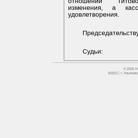
отношении
Титов
изменения, а кас
удовлетворения.
Председательст
Судьи:
© 2026 У
432017, г. Ульянов