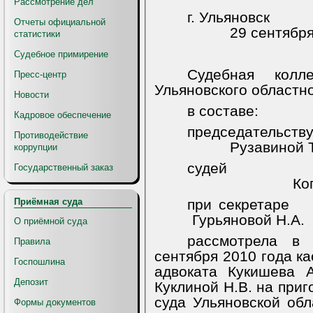
Рассмотрение дел
г. Ульяновск
Отчеты официальной
29 сентября
статистики
Судебное примирение
Судебная колл
Пресс-центр
Ульяновского областно
Новости
в составе:
Кадровое обеспечение
председательств
Противодействие
Рузавиной Т
коррупции
судей
Государственный заказ
Ко
Приёмная суда
при секретаре
Гурьяновой Н.А.
О приёмной суда
рассмотрела в
Правила
сентября 2010 года к
Госпошлина
адвоката Кукишева 
Депозит
Куклиной Н.В. на приг
суда Ульяновской обл
Формы документов