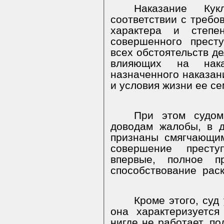
Наказание Ку
соответствии с требов
характера и степе
совершенного прест
всех обстоятельств де
влияющих на нака
назначенного наказан
и условия жизни ее се
При этом судом
доводам жалобы, в 
признаны смягчающим
совершение престу
впервые, полное п
способствование
рас
Кроме этого, суд
она характеризуется
нигде не работает, по