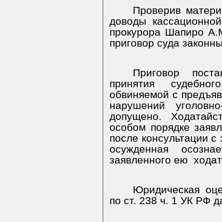
Проверив матери
доводы кассационной
прокурора Шапиро А.М
приговор суда законн
Приговор пост
принятия судебно
обвиняемой с предъя
нарушений уголовно
допущено. Ходатайс
особом порядке заяв
после консультации с 
осужденная осозна
заявленного ею
ходат
Юридическая оце
по ст. 238 ч. 1 УК РФ 