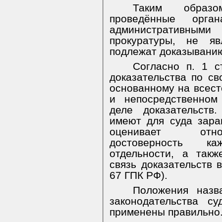
Таким образо
проведённые орга
административны
прокуратуры, не я
подлежат доказыванию
Согласно п. 1 с
доказательства по с
основанному на всест
и непосредственном
деле доказательств
имеют для суда зара
оценивает относ
достоверность ка
отдельности, а так
связь доказательств в
67 ГПК РФ).
Положения назв
законодательства с
применены правильно