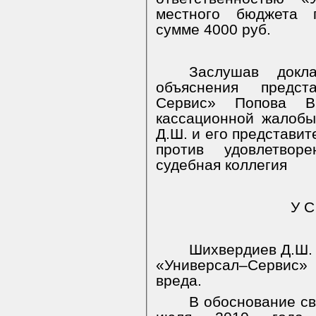
местного бюджета 
сумме 4000 руб.
Заслушав докл
объяснения предс
Сервис» Попова В.
кассационной жалобы
Д.Ш. и его представит
против удовлетвор
судебная коллегия
У С
Шихвердиев Д.Ш. 
«Универсал–Сервис»
вреда.
В обоснование св