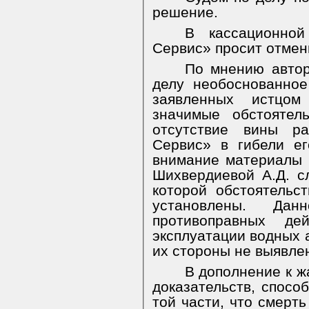
решение.
В кассационно
Сервис» просит отмен
По мнению автор
делу необоснованно
заявленных истцо
значимые обстоятел
отсутствие вины р
Сервис» в гибели е
внимание материалы 
Шихвердиевой А.Д. с
которой обстоятельс
установлены. Дан
противоправных д
эксплуатации водных 
их стороны не выявле
В дополнение к ж
доказательств, спосо
той части, что смерт