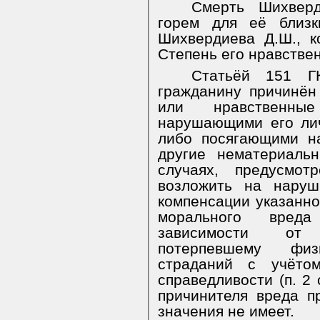
Смерть Шихвер
горем для её близк
Шихвердиева Д.Ш., к
Степень его нравстве
Статьёй 151 Г
гражданину причинён
или нравственные
нарушающими его ли
либо посягающими н
другие нематериаль
случаях, предусмот
возложить на наруш
компенсации указанно
морального вред
зависимости от 
потерпевшему физ
страданий с учёто
справедливости (п. 2 
причинителя вреда п
значения не имеет.