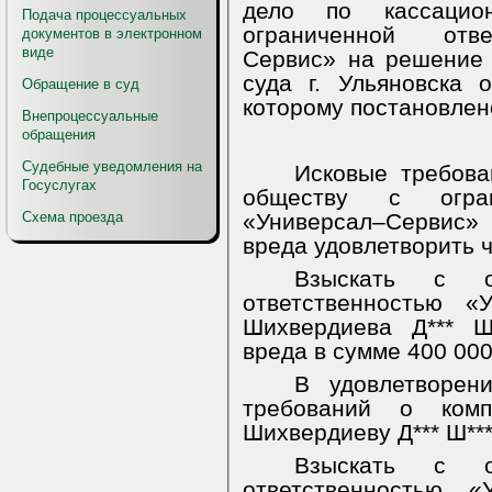
дело по кассацио
Подача процессуальных
ограниченной отве
документов в электронном
виде
Сервис» на решение
суда г. Ульяновска 
Обращение в суд
которому постановлен
Внепроцессуальные
обращения
Судебные уведомления на
Исковые требова
Госуслугах
обществу с огран
Схема проезда
«Универсал–Сервис»
вреда удовлетворить 
Взыскать с о
ответственностью «
Шихвердиева Д*** Ш
вреда в сумме 400 000
В удовлетворен
требований о комп
Шихвердиеву Д*** Ш***
Взыскать с о
ответственностью «