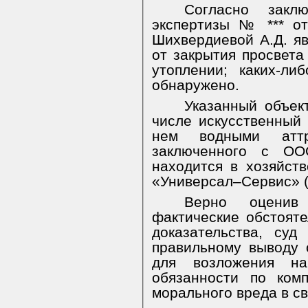
Согласно заклю
экспертизы № *** от
Шихвердиевой А.Д. я
от закрытия просвета
утоплении; каких-л
обнаружено.
Указанный объект
числе искусственный
нем водными аттр
заключенного с О
находится в хозяйст
«Универсал–Сервис» (о
Верно оценив
фактические обстояте
доказательства, су
правильному выводу 
для возложения н
обязанности по ком
морального вреда в св