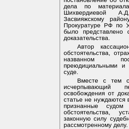
постановление об отк
дела по материал
Шихвердиевой А
Засвияжскому район
Прокуратуре РФ по У
было представлено 
доказательства.
Автор кассацио
обстоятельства, отр
названном пос
преюдициальными и 
суде.
Вместе с тем 
исчерпывающий п
освобождения от док
статье не нуждаются 
признанные судом
обстоятельства, у
законную силу судеб
рассмотренному делу.