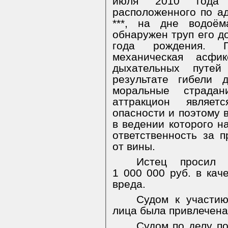
июля 2010 года 
расположенного по адр
***, на дне водоём
обнаружен труп его до
года рождения. П
механическая асфи
дыхательных путе
результате гибели 
моральные страдан
аттракцион являет
опасности и поэтому в
в ведении которого н
ответственность за 
от вины.
Истец просил 
1 000 000 руб. в кач
вреда.
Судом к участию
лица была привлечена 
Судом по делу п