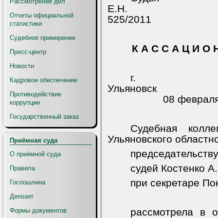
Рассмотрение дел
Е.Н.
Отчеты официальной
525/2011
статистики
Судебное примирение
К А С С А Ц И О 
Пресс-центр
Новости
г.
Кадровое обеспечение
Ульяновск
Противодействие
08 февраля
коррупции
Государственный заказ
Судебная колл
Ульяновского областно
Приёмная суда
председательству
О приёмной суда
судей Костенко А.
Правила
при секретаре По
Госпошлина
Депозит
рассмотрела в о
Формы документов