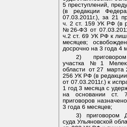
5 преступлений, преду
(в редакции Федер
07.03.2011г.), за 21 
ч. 2 ст. 159 УК РФ (в
№26-ФЗ от 07.03.201
ч.2 ст. 69 УК РФ к ли
месяцев; освобожден
досрочно на 3 года 4 
2)
приговоро
участка №1 Мелеке
области
от 27
марта 2
256 УК РФ (в редакци
от 07.03.2011г.) к ис
1 год 3 месяца с уде
на основании ст. 
приговоров назначен
3 года 6 месяцев;
3) приговором Д
суда Ульяновской обла