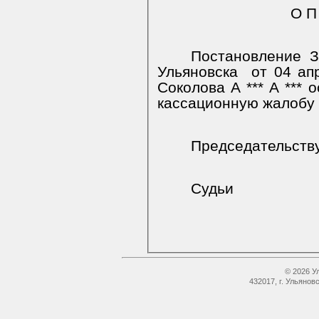
О П
Постановление З
Ульяновска
от 04 ап
Соколова А *** А *** 
кассационную жалобу 
Председательст
Судьи
© 2026 У
432017, г. Ульянов