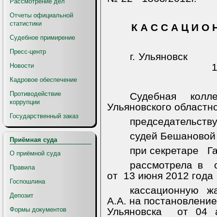
Рассмотрение дел
Отчеты официальной
статистики
К А С С А Ц И О 
Судебное примирение
Пресс-центр
г. Ульяновск
1
Новости
Кадровое обеспечение
Противодействие
Судебная колл
коррупции
Ульяновского областно
Государственный заказ
председательств
судей Бешановой 
Приёмная суда
при секретаре
Га
О приёмной суда
рассмотрела в
Правила
от
13 июня 2012 года
Госпошлина
кассационную ж
Депозит
А.А. на постановление
Формы документов
Ульяновска
от 04 