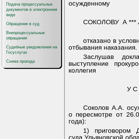
осужденному
Подача процессуальных
документов в электронном
виде
СОКОЛОВУ
А *** 
Обращение в суд
Внепроцессуальные
обращения
отказано в услов
отбывания наказания.
Судебные уведомления на
Госуслугах
Заслушав докл
Схема проезда
выступление прокур
коллегия
У С
Соколов А.А. осу
о пересмотре от 26.0
года):
1) приговором Д
суда Ульяновской обла