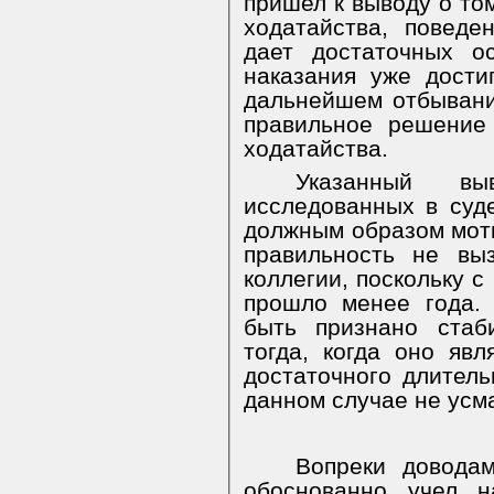
пришел к выводу о то
ходатайства, повед
дает достаточных о
наказания уже дости
дальнейшем отбывани
правильное решение
ходатайства.
Указанный в
исследованных в суд
должным образом моти
правильность не вы
коллегии, поскольку 
прошло менее года.
быть признано стаб
тогда, когда оно яв
достаточного длитель
данном случае не усм
Вопреки довода
обоснованно учел н