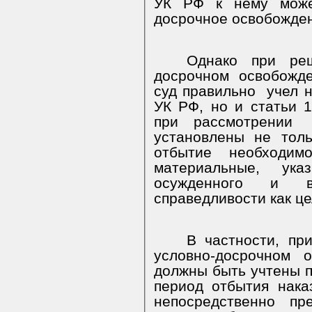
УК РФ к нему може
досрочное освобожден
Однако при ре
досрочном освобожд
суд правильно
учел 
УК РФ, но и статьи 
при рассмотрении
установлены не тол
отбытие необходим
материальные, ук
осужденного и во
справедливости как це
В частности, пр
условно-досрочном 
должны быть учтены п
период отбытия нака
непосредственно пр