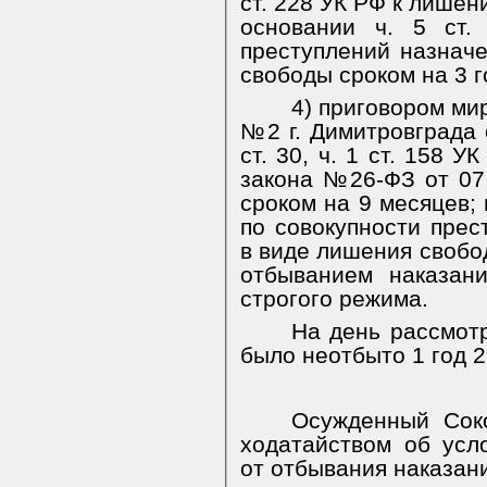
ст. 228 УК РФ к лишен
основании ч. 5 ст.
преступлений назнач
свободы сроком на 3 г
4) приговором ми
№2 г. Димитровграда 
ст. 30, ч. 1 ст. 158 
закона №26-ФЗ от 07.
сроком на 9 месяцев; 
по совокупности прес
в виде лишения свобод
отбыванием наказан
строгого режима.
На день рассмот
было неотбыто 1 год 2
Осужденный Соко
ходатайством об усл
от отбывания наказан