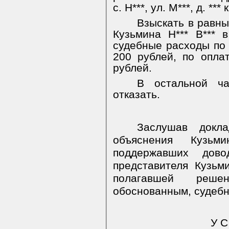
с. Н***, ул. М***, д. *** к
Взыскать в равны
Кузьмина Н*** В*** 
судебные расходы по
200 рублей, по оплат
рублей.
В остальной ча
отказать.
Заслушав докл
объяснения Кузьм
поддержавших дово
представителя Кузьм
полагавшей реш
обоснованным, судебн
У С