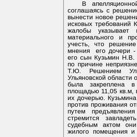
В апелляционно
соглашаясь с решение
вынести новое решени
исковых требований 
жалобы указывает
материального и пр
учесть, что решени
мнения
его дочери -
его сын Кузьмин Н.В.
по причине неприязн
Т.Ю. Решением Уль
Ульяновской области о
была закреплена в
площадью 11,05 кв.м, 
их дочерью. Кузьмина
против проживания от
путем предъявлени
стремится завладет
судебным актом они
жилого помещения и