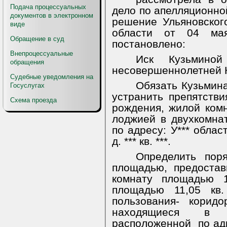
Подача процессуальных
дело по апелляционной
документов в электронном
решение Ульяновског
виде
области от 04 ма
Обращение в суд
постановлено:
Внепроцессуальные
Иск Кузьмино
обращения
несовершеннолетней К
Судебные уведомления на
Обязать Кузьмина 
Госуслугах
устранить препятствия
Схема проезда
рождения, жилой комн
лоджией в двухкомна
по адресу: У*** область
д. *** кв. ***.
Определить поря
площадью, предостав
комнату площадью 1
площадью 11,05 кв
пользования- корид
находящиеся в д
расположенной
по ад