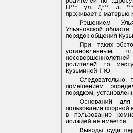
родителей по адресу:
Н***, ул. Д***, д. *
проживает с матерью 
Решением Улья
Ульяновской области 
порядок общения Кузьм
При
таких обст
установленным, чт
несовершеннолетней 
родителей по мест
Кузьминой Т.Ю.
Следовательно, 
помещением определ
порядком, установлен
Оснований для
пользования спорной 
в пользование комн
лоджией не имеется.
Выводы суда пер