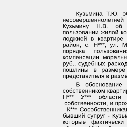
Кузьмина Т.Ю. о
несовершеннолетней К
Кузьмину Н.В. об 
пользовании жилой ко
лоджией в квартире п
район, с. Н***, ул. М
порядка пользовани
компенсации мораль
руб., судебных расхо
пошлины в размере 
представителя в разме
В обоснование 
собственником квартир
Н*** У*** област
собственности, и про
- К*** Сособственник
бывший супруг - Кузьм
которые фактически