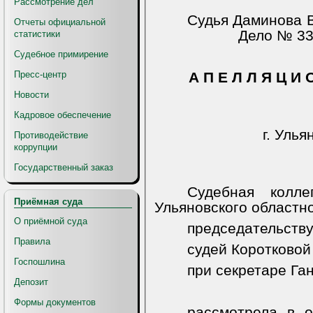
Рассмотрение дел
Судья Даминова В
Отчеты официальной
Дело № 33
статистики
Судебное примирение
Пресс-центр
А П Е Л Л Я Ц И 
Новости
Кадровое обеспечение
г. Улья
Противодействие
коррупции
Государственный заказ
Судебная колл
Приёмная суда
Ульяновского областно
О приёмной суда
председательству
Правила
судей Коротковой
Госпошлина
при секретаре Ган
Депозит
Формы документов
рассмотрела в о