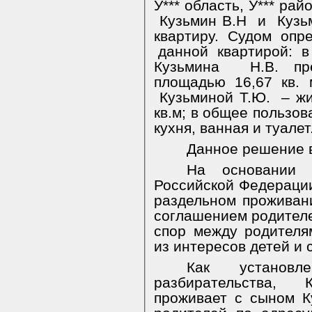
У*** область, У*** район,
Кузьмин В.Н
и
Кузь
квартиру. Судом оп
данной
квартирой:
в
Кузьмина
Н.В. пр
площадью 16,67 кв. 
Кузьминой Т.Ю.
– ж
кв.м; в общее пользов
кухня, ванная и туалет
Данное решение в
На основании 
Российской Федераци
раздельном проживан
соглашением родителе
спор между родителя
из интересов детей и 
Как установ
разбирательства,
проживает с сыном 