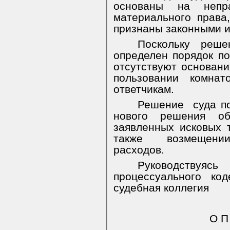
основаны на непр
материального права
признаны законными 
Поскольку
реше
определен порядок по
отсутствуют основани
пользовании комна
ответчикам.
Решение
суда п
нового решения об
заявленных исковых 
также возмещени
расходов.
Руководствуя
процессуального ко
судебная коллегия
О П