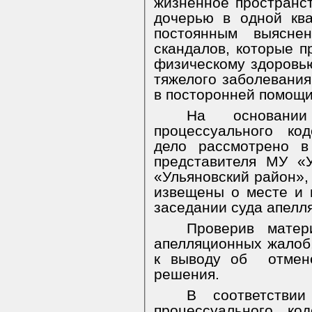
жизненное пространс
дочерью в одной кв
постоянным выясне
скандалов, которые п
физическому здоровь
тяжелого заболевания
в посторонней помощи
На основании
процессуального ко
дело рассмотрено в
представителя МУ «
«Ульяновский район»
извещены о месте и 
заседании суда апелл
Проверив матер
апелляционных жалоб,
к выводу об
отмен
решения.
В соответстви
процессуального ко