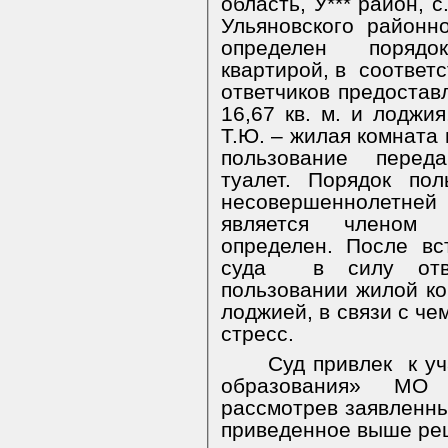
область, У*** район, с.
Ульяновского районн
определен порядо
квартирой, в
соответс
ответчиков предоста
16,67 кв. м. и лоджия
Т.Ю. – жилая комната 
пользование
переда
туалет. Порядок пол
несовершеннолетне
является членом 
определен. После вс
суда
в силу отв
пользовании жилой ко
лоджией, в связи с че
стресс.
Суд привлек
к у
образования» МО 
рассмотрев заявленны
приведенное выше ре