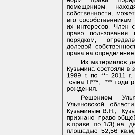
норм права поряд
помещением, нахо
собственности, може
его сособственникам
их интересов. Член 
право пользования 
порядком, опреде
долевой собственнос
права на определение 
Из материалов де
Кузьмина состояли в з
1989 г. по *** 2011 г
сына Н***,
*** года 
рождения.
Решением Улья
Ульяновской облас
Кузьминым В.Н.,
Кузь
признано
право обще
в праве
по 1/3) на
д
площадью 52,56 кв.м