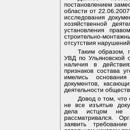
постановлением замес
области от 22.06.200
исследования докуме
хозяйственной деят
установления право
строительно-монтаж
отсутствия нарушений
Таким образом, 
УВД по Ульяновской 
наличия в действия
признаков состава уг
имелись основани
документов, касающи
деятельности обществ
Довод о том, что
не все изъятые док
дела истцом не 
рассматривался. Ор
заявить требовани