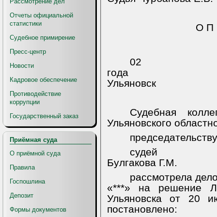
Рассмотрение дел
Отчеты официальной
статистики
О П 
Судебное примирение
Пресс-центр
02 ок
Новости
года
Кадровое обеспечение
Ульяновск
Противодействие
коррупции
Судебная колл
Государственный заказ
Ульяновского областно
председательству
Приёмная суда
судей
О приёмной суда
Булгакова Г.М.
Правила
рассмотрела дел
Госпошлина
«***» на решение Л
Депозит
Ульяновска от 20 и
постановлено:
Формы документов