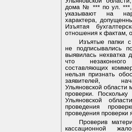
Ульяновской области
дома № *** по ул. ***
указывают на нар
характера, допущенн
Изъятая бухгалтерс
отношения к фактам, 
Изъятые папки с
не подписывались п
выявилась нехватка д
что незаконного
составляющих коммер
нельзя признать обо
заявителей, нач
Ульяновской области 
проверки. Поскольк
Ульяновской облас
проведения прове
проведения проверки 
Проверив матер
кассационной жал