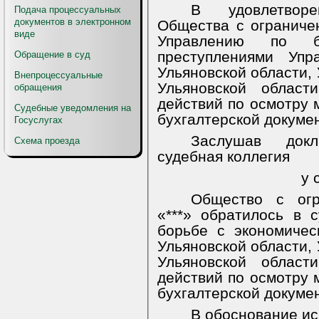
В удовлетвор
Подача процессуальных
документов в электронном
Общества с ограничен
виде
Управлению по б
преступлениями Упр
Обращение в суд
Ульяновской области,
Внепроцессуальные
Ульяновской област
обращения
действий по осмотру 
Судебные уведомления на
бухгалтерской докумен
Госуслугах
Заслушав докл
Схема проезда
судебная коллегия
у 
Общество с огр
«***» обратилось в 
борьбе с экономиче
Ульяновской области,
Ульяновской област
действий по осмотру 
бухгалтерской докуме
В обоснование ис