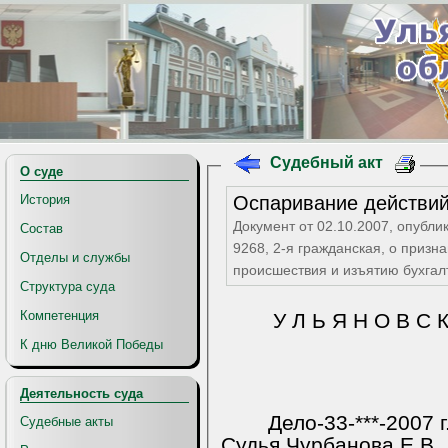
Судебный акт
О суде
Оспаривание действи
История
Документ от 02.10.2007, опубли
Состав
9268, 2-я гражданская, о призн
Отделы и службы
происшествия и изъятию бухгал
Структура суда
Компетенция
У Л Ь Я Н О В С 
К дню Великой Победы
Деятельность суда
Дело-33-***-2007 г
Судебные акты
Судья Чурбанова Е.В.