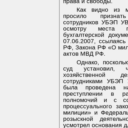
права и свободы.
Как видно из 
просило признат
сотрудников УБЭП УВ
осмотру места п
бухгалтерской доку
07.06.2007, ссылаяс
РФ, Закона РФ «О ми
актов МВД РФ.
Однако, посколь
суд установил, ч
хозяйственной д
сотрудниками УБЭП 
была проведена н
преступлении в р
полномочий и с со
процессуального зак
милиции» и Федераль
розыскной деятельн
усмотрел основания д