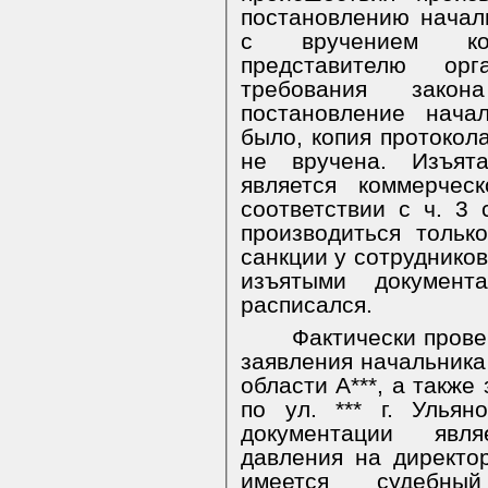
постановлению начал
с вручением ко
представителю ор
требования зако
постановление нача
было, копия протокол
не вручена. Изъята
является коммерче
соответствии с ч. 3
производиться тольк
санкции у сотрудников
изъятыми докумен
расписался.
Фактически прове
заявления начальника
области А***, а также
по ул. *** г. Ульян
документации явл
давления на директор
имеется судебн