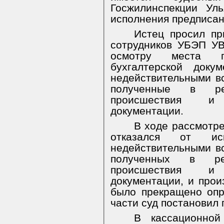
Госжилинспекции Ул
исполнения предписани
Истец просил пр
сотрудников УБЭП УВ
осмотру места п
бухгалтерской доку
недействительными вс
полученные в ре
происшествия и 
документации.
В ходе рассмотре
отказался от и
недействительными вс
полученных в ре
происшествия и 
документации, и прои
было прекращено опр
части суд постановил
В кассационно