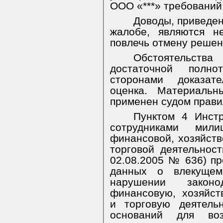
ООО «***» требований
Доводы, приведен
жалобе, являются н
повлечь отмену решен
Обстоятельства
достаточной полно
сторонами доказат
оценка. Материальн
применен судом прави
Пунктом 4 Инстр
сотрудниками мил
финансовой, хозяйств
торговой деятельнос
02.08.2005 № 636) пр
данных о влекущем 
нарушении законод
финансовую, хозяйст
и торговую деятель
оснований для воз