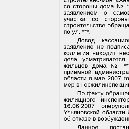
строительно-монтажных
со стороны дома № ***
заявлением о самов
участка со сторон
строительстве обраща
по ул. ***.
Довод кассаци
заявление не подпис
коллегия находит не
дела усматривается
жильцов дома № ***
приемной администра
области в мае 2007 г
мер в Госжилинспекци
По факту обращен
жилищного инспекто
16.06.2007 оперуп
Ульяновской области
об отказе в возбужден
Данное поста