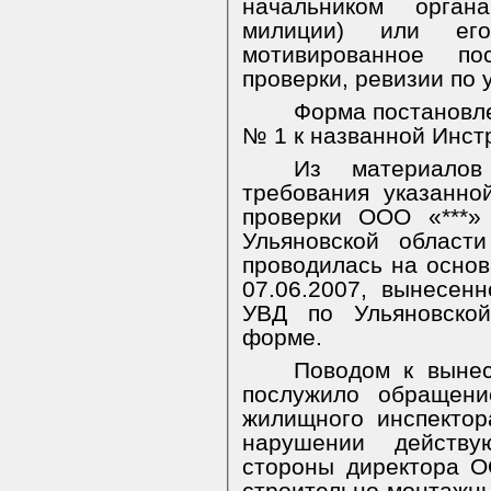
начальником орган
милиции) или его
мотивированное по
проверки, ревизии по
Форма постановл
№ 1 к названной Инст
Из материалов
требования указанно
проверки ООО «***»
Ульяновской област
проводилась на осно
07.06.2007, вынесен
УВД по Ульяновской
форме.
Поводом к вынес
послужило обращени
жилищного инспектор
нарушении действу
стороны директора О