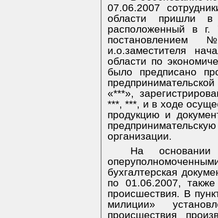
07.06.2007 сотрудн
области пришли в
расположенный в г. У
постановлением
и.о.заместителя на
области по экономиче
было предписано пр
предпринимательской
«***», зарегистрирова
***, ***, и в ходе осу
продукцию и докуме
предпринимательску
организации.
На основании 
оперуполномоченным
бухгалтерская докуме
по 01.06.2007, такж
происшествия. В пунк
милиции» установ
происшествия произ