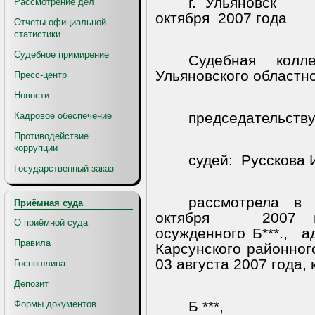
г.
Ульяновск
Рассмотрение дел
октября
2007 года
Отчеты официальной
статистики
Судебное примирение
Судебная колл
Ульяновского областно
Пресс-центр
Новости
председательств
Кадровое обеспечение
Противодействие
коррупции
судей:
Русскова И
Государственный заказ
рассмотрела в
Приёмная суда
октября
2007 
О приёмной суда
осужденного Б***.,
а
Правила
Карсунского районног
03 августа 2007 года,
Госпошлина
Депозит
Б ***,
Формы документов