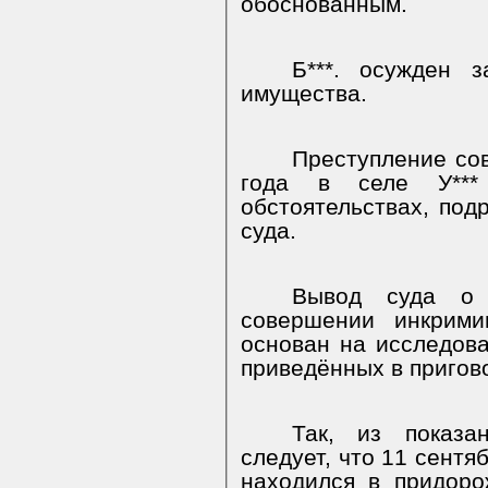
обоснованным.
Б***. осужден 
имущества.
Преступление со
года в селе У***
обстоятельствах, под
суда.
Вывод суда о 
совершении инкрими
основан на исследов
приведённых в пригов
Так, из показа
следует, что 11 сентя
находился в придор