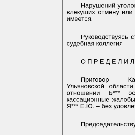
Нарушений уголов
влекущих отмену или 
имеется.
Руководствуясь ст
судебная коллегия
О П Р Е Д Е Л И Л
Приговор
К
Ульяновской област
отношении Б*** о
кассационные жалобы 
Я*** Е.Ю. – без удовл
Председательств