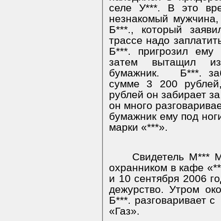
селе У***. В это в
незнакомый мужчина,
Б***., который заяв
трассе надо заплатить
Б***. пригрозил ему
затем вытащил из
бумажник.
Б***. з
сумме 3 200 рублей
рублей он забирает за
он много разговаривае
бумажник ему под ног
марки «***».
Свидетель М*** М
охранником в кафе «**
и 10 сентября 2006 го
дежурство. Утром ок
Б***. разговаривает с
«Газ».