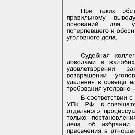
При таких обс
правильному вывод
оснований для уд
потерпевшего и обосн
уголовного дела.
Судебная колле
доводами в жалобах
удовлетворении з
возвращении уголо
удаления в совещате
требования уголовно –
В соответствии с
УПК
РФ
в совещат
отдельного процессу
только постановлен
дела, об избрании
пресечения в отноше