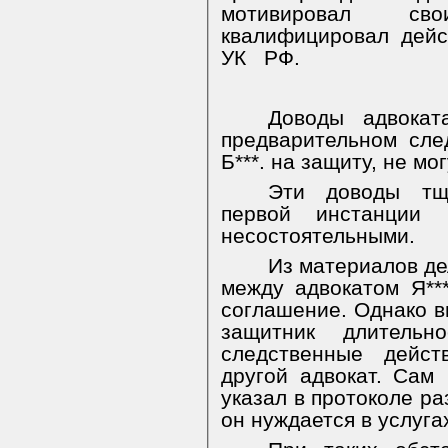
мотивировал св
квалифицировал дейст
УК
РФ.
Доводы адвокат
предварительном сл
Б***. на защиту, не м
Эти доводы тщ
первой инстанции
несостоятельными.
Из материалов де
между адвокатом Я***
соглашение. Однако вп
защитник длитель
следственные дейст
другой адвокат. Сам
указал в протоколе ра
он нуждается в услуга