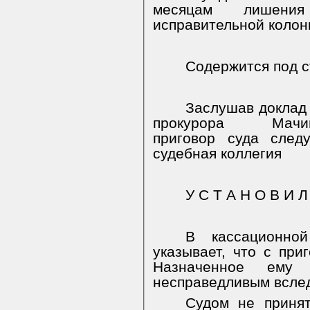
месяцам
лишения
исправительной колон
Содержится под с
Заслушав доклад
прокурора
Мачи
приговор суда след
судебная коллегия
У С Т А Н О В И Л
В кассационно
указывает, что с при
Назначенное ему 
несправедливым вслед
Судом не принят