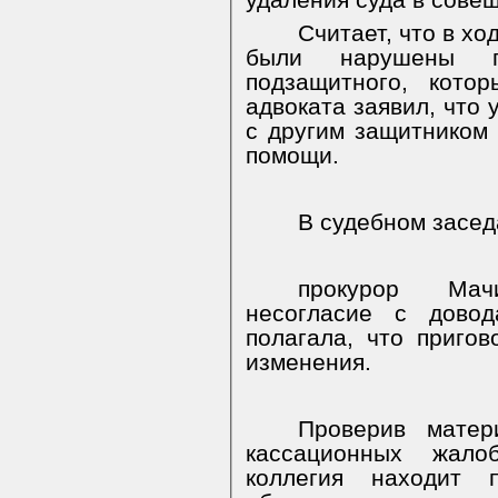
удаления суда в сове
Считает, что в х
были нарушены п
подзащитного, кото
адвоката заявил, что 
с другим защитником
помощи.
В судебном засед
прокурор
Мач
несогласие с дово
полагала, что пригов
изменения.
Проверив матер
кассационных жало
коллегия находит 