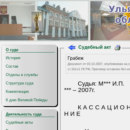
Судебный акт
О суде
История
Грабеж
Документ от 03.10.2007, опубликован на с
Состав
ст.161ч1 УК РФ, Приговор оставлен без 
Отделы и службы
Судья: М*** И.П.
Структура суда
*** – 2007г.
Компетенция
К дню Великой Победы
К А С С А Ц И О 
Н И Е
Деятельность суда
Судебные акты