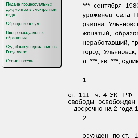
Подача процессуальных
***
сентября
198
документов в электронном
уроженец
села
П
виде
района
Ульяновск
Обращение в суд
женатый,
образо
Внепроцессуальные
обращения
неработавший, п
Судебные уведомления на
город
Ульяновск,
Госуслугах
д. ***, кв. ***, суд
Схема проезда
1.
ст. 111
ч. 4 УК
РФ
свободы, освобожден
– досрочно на 2 года 
2.
осужден
по ст.
1