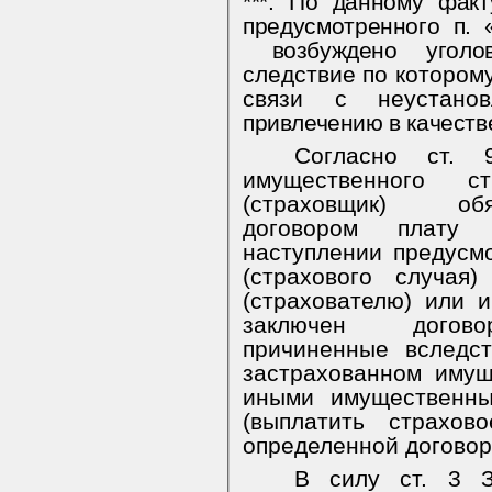
***.
П
о данному факт
предусмот­
ренного п. 
возбуждено уголо
следствие по которому
связи с неустановл
привлечению в качеств
Согласно ст.
имущественного с
(страховщик)
об
договором плату 
наступлении предусм
(страхового случая
(страхователю) или и
заключен договор
причиненные вследс
застрахованном имущ
иными имущественны
(выплатить страхов
определенной договор
В силу ст. 3 