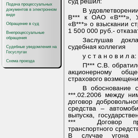
суд решил:
Подача процессуальных
В удовлетворении
документов в электронном
виде
В*** к ОАО «В***», 
«В***» о взыскании с
Обращение в суд
1 500 000 руб.- отказа
Внепроцессуальные
обращения
Заслушав докл
судебная коллегия
Судебные уведомления на
Госуслугах
у с т а н о в и л а:
Схема проезда
П*** С.В. обрати
акционерному общ
страхового возмещени
В обоснование с
***.02.2006 между н
договор добровольно
средства – автомо
выпуска, государств
***
Договор пр
транспортного средств
В случае угона ав