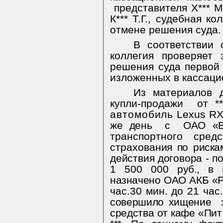
представителя Х*** М
К*** Т.Г., судебная к
отмене решения суда.
В соответствии 
коллегия проверяет 
решения суда первой 
изложенных в кассаци
Из материалов д
купли-продажи
от *
автомобиль
Lexus
R
же день
с
ОАО «В*
транспортного сред
страхова­
ния по риск
действия договора - по
1 500 000
руб., в 
назначено ОАО АКБ «Р*
час.30 мин. до 21 час
совершило хищение
средства от кафе «Пит С