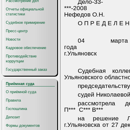
Дело-33-
Рассмотрение дел
***-2008
Отчеты официальной
Нефедов О.Н.
статистики
О П Р Е Д Е Л Е Н
Судебное примирение
Пресс-центр
Новости
04 ма
года
Кадровое обеспечение
г.Ульяновск
Противодействие
коррупции
Государственный заказ
Судебная колл
Ульяновского областно
Приёмная суда
председательств
О приёмной суда
судей Николаевой 
Правила
рассмотрела
д
П***
С*** В***
Госпошлина
Депозит
на решение Ле
г.Ульяновска от 27 д
Формы документов