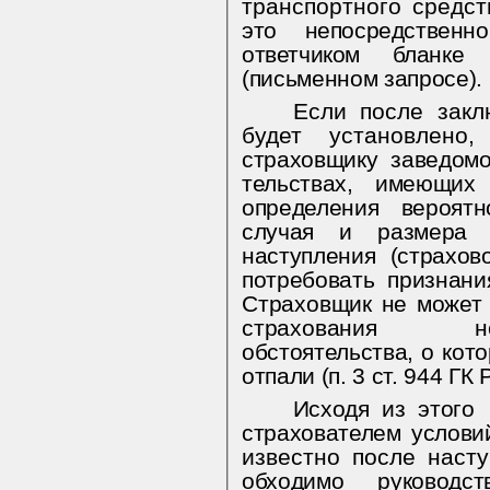
транспортного средст
это непосредственн
ответчиком бланк
(письменном запросе).
Если после закл
будет установлен
страховщику заведом
тельствах, имеющих
определения вероятн
случая и размера 
наступления (страхов
потребовать признани
Страховщик не может 
страхова­
ния нед
обстоятельства, о кот
отпали (п. 3 ст. 944 ГК 
Исходя из этого
страхователем условий
обходимо руководс