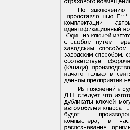
страхового возмещения 
По
заключению
представленные П*** 
комплектации ав
идентификационный но
Один из ключей изгот
спо­
собом путем пере
заводским способом
заводским способом, 
соответствует сбороч
(Канада), производ­
ств
начато только в сен
данном предприятии н
Из пояснений в с
Д.Н. следует, что изг
дубликаты ключей мог
автомобилей класса
L
будет произ­веде
компьютера, в час
распознавания ориг