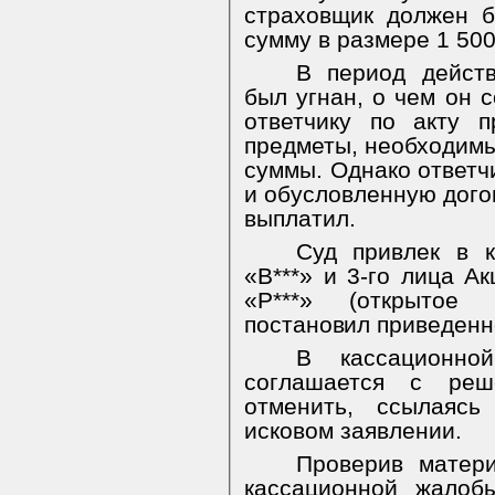
страховщик должен 
сумму в размере 1 500
В период действ
был угнан, о чем он 
ответчику по акту 
предметы, необходимы
суммы. Однако ответчи
и обусловленную дого
выплатил.
Суд привлек в 
«В***» и 3-го ли­ца А
«Р***» (открытое
постановил приведен
В кассационно
соглашается с ре
отменить, ссылаяс
исковом заявлении.
Проверив матер
кассационной жалоб