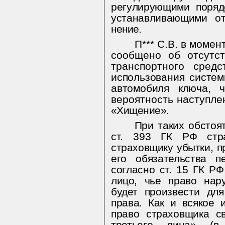
регулирующими порядо
нение.
П*** С.В. в моме
сообщено об от­сутс
транспортного сред
использования систе
автомобиля ключа,
вероятность наступле
«Хищение».
При таких обстоят
ст. 393 ГК РФ стра
его обязательства 
согласно ст. 15 ГК РФ
лицо, чье право нар
будет
произвести дл
права. Как и всякое и
право страховщика с