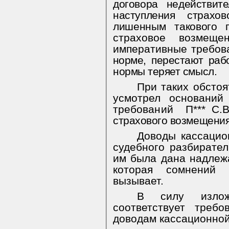
договора недействит
наступления стра
хов
лишенным такового 
страховое возмеще
императивные требов
норме, перестают раб
нормы теряет смысл.
При таких обстоя
усмотрел оснований
требований
П*** С.В
страхового возмещения
Доводы кассацио
судебного разбирател
им была дана надле
которая сомнений
вызывает.
В силу изло
соответствует треб
доводам кассационной