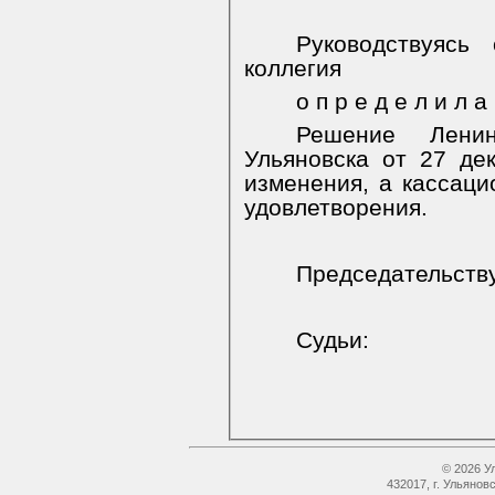
Руководствуясь
коллегия
о п р е д е л и л а 
Решение Ленин
Ульяновска от 27 де
изменения, а кассаци
удовлетворения.
Председательств
Судьи:
© 2026 У
432017, г. Ульянов