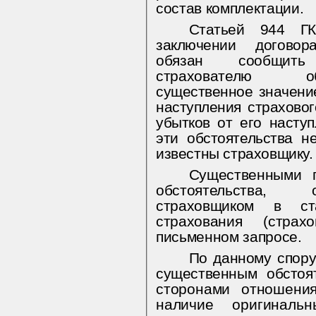
состав комплектации.
Статьей 944 Г
заключении договора
обязан сообщить
страхователю об
существенное значени
наступления страхово
убытков от его наступ
эти обстоятельства 
известны страховщику.
Существенными п
обстоятельства, 
страховщиком в ст
страхования (стра
письменном запросе.
По данному спору
существенным обстоя
сторонами отношени
наличие оригиналь­
н