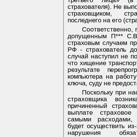
третье­го лица» (
страхователя). Не вып
страховщиком, ст
последнего на его
(стр
Соответственно, 
допущенным П***
С.
страховым случаем пр
РФ - страхователь до
случай наступил не
по
что хищение транспорт
результате перепрог
компьютера на
работу
ключа, суду не предос
Поскольку при на
страховщика возни
причиненный страхо
выплате страховое
самыми расходами,
будет осуществить из
на­рушения обяза