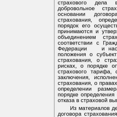
страхового дела 
добровольное стра
основании догово
страхования, опре
порядок его осущест
принимаются и утве
объединением стра
соответствии с Граж
Федерации
и на
положения о субъект
страхования, о стр
рисках, о порядке о
страхового тарифа, 
заключения, исполн
страхования, о правах
определении разме
порядке определения 
отказа в страховой вы
Из материалов де
договора страхования