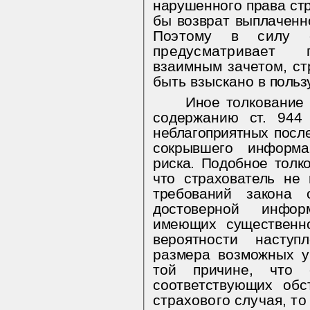
нарушенного права ст
бы возврат выплаченн
По­
этому в силу 
предусматривает 
взаимным зачетом, с
быть взыскано в
польз
Иное толкование 
содержанию ст. 94
неблагоприятных посл
сокрывшего информа
риска. Подобное толко
что страхователь не
требований закона 
достоверной инфор
имеющих существенн
веро
ятности наступ
размера возможных у
той причине, что 
соответствующих
обс
страхового случая, т