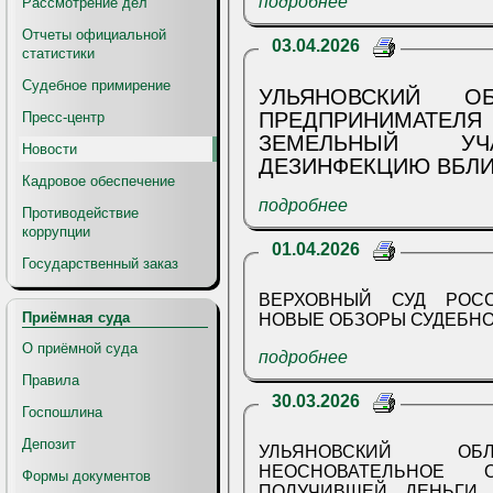
подробнее
Рассмотрение дел
Отчеты официальной
03.04.2026
статистики
Судебное примирение
УЛЬЯНОВСКИЙ О
ПРЕДПРИНИМАТЕ
Пресс-центр
ЗЕМЕЛЬНЫЙ У
Новости
ДЕЗИНФЕКЦИЮ ВБЛИ
Кадровое обеспечение
подробнее
Противодействие
коррупции
01.04.2026
Государственный заказ
ВЕРХОВНЫЙ СУД РОС
Приёмная суда
НОВЫЕ ОБЗОРЫ СУДЕБНО
О приёмной суда
подробнее
Правила
30.03.2026
Госпошлина
Депозит
УЛЬЯНОВСКИЙ О
НЕОСНОВАТЕЛЬНОЕ 
Формы документов
ПОЛУЧИВШЕЙ ДЕНЬГИ 