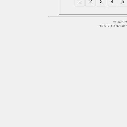
1
2
3
4
5
© 2026 У
432017, г. Ульянов