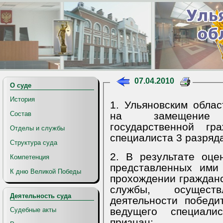
07.04.2010
О суде
История
1. Ульяновским обла
на замещение 
Состав
государственной гр
Отделы и службы
специалиста 3 разряда
Структура суда
2. В результате оце
Компетенция
представленных ими
К дню Великой Победы
прохождении гражданс
службы, осущест
Деятельность суда
деятельности победи
ведущего специали
Судебные акты
признан: