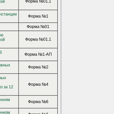
Форма №01.1
вой
нстанции
Форма №1
Форма №01
ию
Форма №01.1
вой
б
Форма №1-АП
ивных
Форма №2
Форма №4
з за 12
онном
Форма №6
онном