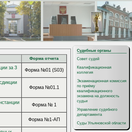
Судебные органы
Форма отчета
Совет судей
ции за 3
Квалификационная
Форма №01 (S03)
коллегия
Экзаменационная комиссия
сдикции
по приёму
Форма №01.1
квалификационного
экзамена на должность
судьи
Форма № 1
Управление судебного
департамента
Форма №1-АП
Суды Ульяновской области