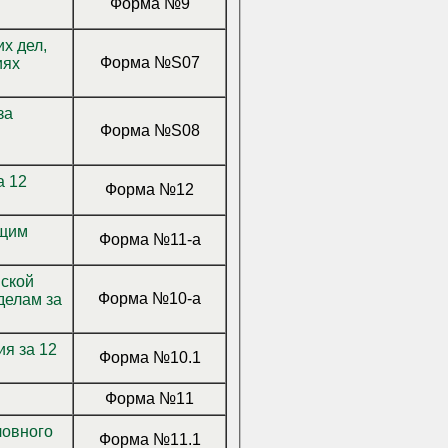
Форма №9
х дел,
Форма №S07
иях
за
Форма №S08
а 12
Форма №12
ющим
Форма №11-а
йской
Форма №10-а
делам за
ия за 12
Форма №10.1
Форма №11
ловного
Форма №11.1