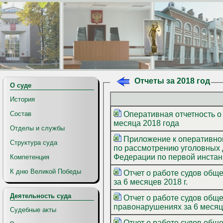
Отчеты за 2018 год
О суде
История
Оперативная отчетность о
Состав
месяца 2018 года
Отделы и службы
Приложение к оперативной
Структура суда
по рассмотрению уголовных 
Федерации по первой инстанц
Компетенция
К дню Великой Победы
Отчет о работе судов общей юрисдикции по рассмотрению уголовных дел по первой инстанции
за 6 месяцев 2018 г.
Деятельность суда
Отчет о работе судов общ
правонарушениях за 6 месяце
Судебные акты
Отчет о работе судов общей юрисдикции