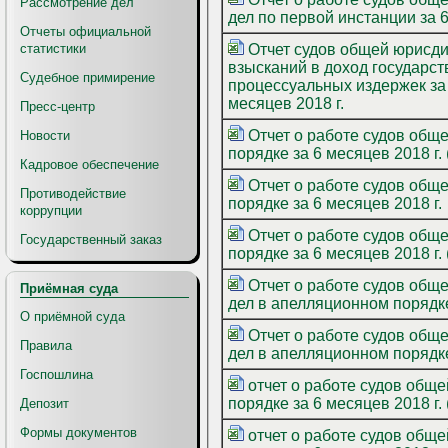
Рассмотрение дел
дел по первой инстанции за 6
Отчеты официальной
Отчет судов общей юрисди
статистики
взысканий в доход государс
Судебное примирение
процессуальных издержек за 
месяцев 2018 г.
Пресс-центр
Отчет о работе судов общей юрисдикции по рассмотрению уголовных дел в апелляционном
Новости
порядке за 6 месяцев 2018 г.
Кадровое обеспечение
Отчет о работе судов общей юрисдикции по рассмотрению уголовных дел в апелляционном
Противодействие
порядке за 6 месяцев 2018 г.
коррупции
Отчет о работе судов общей юрисдикции по рассмотрению уголовных дел в апелляционном
Государственный заказ
порядке за 6 месяцев 2018 г.
Отчет о работе судов общей юрисдикции
Приёмная суда
дел в апел
О приёмной суда
Отчет о работе судов общей юрисдикции
Правила
дел в апелля
Госпошлина
отчет о работе судов общей юрисдикции
порядке за 6 месяцев 2018 г.
Депозит
Формы документов
отчет о работе судов общей юрисдикции