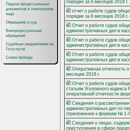
порядке за 6 месяцев 2018 г.
Подача процессуальных
документов в электронном
отчет о работе судов общей юрисдикции
виде
порядке за 6 месяцев 2018 г.
Обращение в суд
Отчет о работе судов общей юрисдикции по рассмотрению гражданских дел,
Внепроцессуальные
обращения
Отчет о работе судов общей юрисдикции по рассмотрению гражданских дел,
Судебные уведомления на
Госуслугах
Отчет о работе судов общей юрисдикции по рассмотрению гражданских дел,
Схема проезда
Оперативная отчетность о деятельности судов общей юрисдикции Российской Федерации за 6
месяцев 2018 г.
Отчет о работе судов общ
статьям Уголовного кодекса Росси
оперативной отчетности форм
Сведения о рассмотрении 
административных дел по пе
(приложение к формам № 1-АП
Сведения о лицах, содерж
преступления в сфере предпринимательск